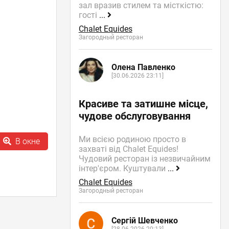
зал вразив стилем та місткістю:
гості
...
Chalet Equides
Загородный ресторан
Олена Павленко
[30.06.2026 23:11]
Красиве та затишне місце,
чудове обслуговування
Ми всією родиною просто в
В окне
захваті від Chalet Equides!
Чудовий ресторан із незвичайним
інтер'єром. Куштували
...
Chalet Equides
Загородный ресторан
Сергій Шевченко