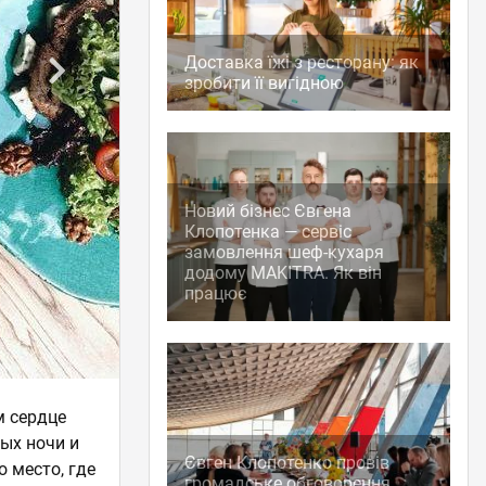
Доставка їжі з ресторану: як
зробити її вигідною
Новий бізнес Євгена
Клопотенка — сервіс
замовлення шеф-кухаря
додому MAKITRA. Як він
працює
м сердце
ных ночи и
Євген Клопотенко провів
о место, где
громадське обговорення