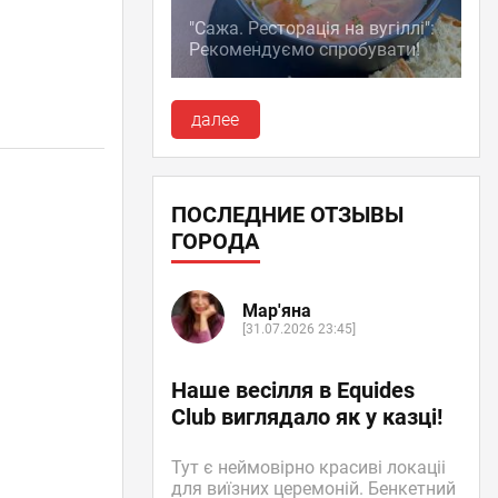
"Сажа. Ресторація на вугіллі":
Рекомендуємо спробувати!
далее
ПОСЛЕДНИЕ ОТЗЫВЫ
ГОРОДА
Мар'яна
[31.07.2026 23:45]
Наше весілля в Equides
Club виглядало як у казці!
Тут є неймовірно красиві локаціі
для виїзних церемоній. Бенкетний