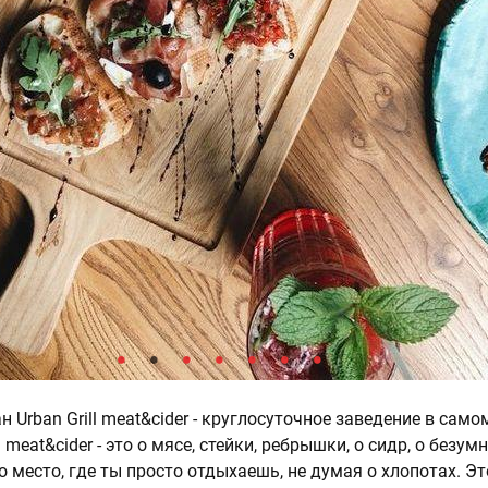
н Urban Grill meat&cider - круглосуточное заведение в само
l meat&cider - это о мясе, стейки, ребрышки, о сидр, о безум
о место, где ты просто отдыхаешь, не думая о хлопотах. Эт