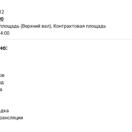
12
90
площадь (Верхний вал), Контрактовая площадь
24:00
но:
ов
юд
а
адка
рансляции