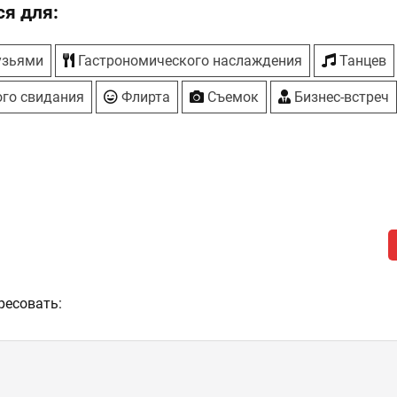
я для:
узьями
Гастрономического наслаждения
Танцев
го свидания
Флирта
Съемок
Бизнес-встреч
ресовать: