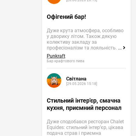
[28.06.2026 20:13]
Офігений бар!
Дуже крута атмосфера, особливо
у дворику літом. Також дякую
колективу закладу за
професіоналізм та лояльність.
...
Punkraft
Бар крафтового пива
Світлана
[29.05.2026 15:18]
Стильний інтер'єр, смачна
кухня, приємний персонал
Дуже сподобався ресторан Chalet
Equides: стильний інтер’єр, цікава
подача страв і приємна