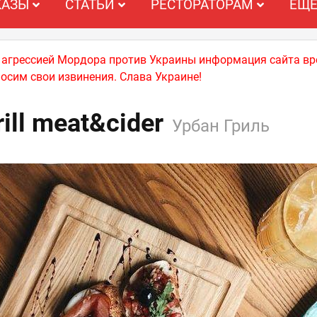
КАЗЫ
СТАТЬИ
РЕСТОРАТОРАМ
ЕЩ
й агрессией Мордора против Украины информация сайта вр
носим свои извинения. Слава Украине!
ill meat&cider
Урбан Гриль