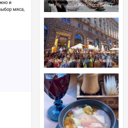
ожно и
майбутнього Житнього ринку
выбор мяса,
Новий фуд-хол у центрі Києва