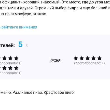
а официант - хороший знакомый. Это место, где до утра м
 для тебя и друзей. Огромный выбор сидра и еще больший 
ых по атмосфере, этажах.
в рейтинге внимания
5
ителей:
3
Кухня:
голосовало:
1
)
(проголосовало:
1
)
голосовало:
1
)
-меню, Разливное пиво, Крафтовое пиво