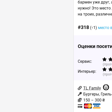
бармен уже друг, 
нужно! Это место
на троих, различн
#318
(↑1)
место 
Оценки посет
Сервис:
(про
Интерьер:
(про
TL Family
Бургеры, Гриль
150 – 300 ₴