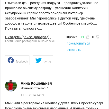
Отмечали день рождения подруги – праздник удался! Все
прошло по высшему разряду – угощения, напитки и
безупречный сервис просто покорили! Интерьер
завораживает! Мы перенеслись в другой мир, где очень
хорошо и не хочется возвращается! Особенное спасибо
...
Показать полностью...
Цитадель (ранее Царьград)
,
Оценка
+1
0
Гостинично-ресторанный комплекс
пожаловаться
ответить
facebook
twitter
Анна Кошельная
Новичок
отзывов: 1
11.06.2014 14:09
Мы были в ресторане на юбилее у друга. Кухня просто супер!
Все блюда очень вкусные и необычные. А подача горячих