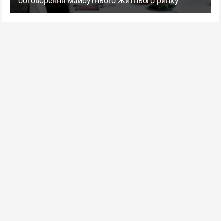
обговорення майбутнього Житнього ринку
22.04.2013 11:53
Супер!!!!
Заведения супер! Советую обязательно!
Возвращался из Житомира в Киев. Злой, как собака. Гаиши,
дороги, все достало. Решил заехать. Такой вроде снаружи
неприметный. А внутри - бомба. Я круче заведения по
внутреннему интерьеру давно не видел. Разве,
...
Показать
полностью...
Цитадель (ранее Царьград)
,
Оценка
+2
0
Гостинично-ресторанный комплекс
пожаловаться
Новий фуд-хол у центрі Києва
ответить
facebook
twitter