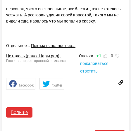
персонал, чисто все новенькое, все блестит, аж не хотелось
уезжать. А ресторан удивил своей красотой, такого мы не
видели еще, казалось что мы попали в сказку.
Отдельное
...
Показать полностью...
Цитадель (ранее Царьград)
,
Оценка
+1
0
Гостинично-ресторанный комплекс
пожаловаться
ответить
facebook
twitter
kat
Больше
Гость
13.11.2013 19:58