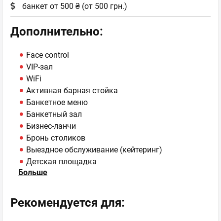
банкет от 500 ₴ (от 500 грн.)
Дополнительно:
Face control
VIP-зал
WiFi
Активная барная стойка
Банкетное меню
Банкетный зал
Бизнес-ланчи
Бронь столиков
Выездное обслуживание (кейтеринг)
Детская площадка
Больше
Детские праздники
Детское меню
Доставка блюд
Рекомендуется для:
Еда на вынос
Завтраки