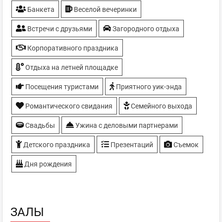
Банкета
Веселой вечеринки
Зонирование
Камин
Встречи с друзьями
Загородного отдыха
Кинопоказы
Конференц-зал
Корпоративного праздника
Летняя площадка
Отдыха на летней площадке
Лошади напрокат
Настольные игры
Посещения туристами
Приятного уик-энда
Отель
Романтического свидания
Парковка - большая, охраняемая
Семейного выхода
Рыбалка
Свадьбы
Ужина с деловыми партнерами
Сауна, Баня
Собственная выпечка
Детского праздника
Презентаций
Съемок
Спортивные трансляции
Дня рождения
Стриптиз-шоу
Танцпол
ТВ-плазмы
Торты под заказ
ЗАЛЫ
Экологически чистые продукты