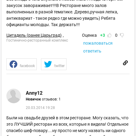
закусок завораживает!!!В Ресторане много залов
выполненных в разной тематике. Дерево,ручная лепка,
антиквариат - такое редко где можно увидеть) Ребята
официанты молодцы. Так держать!!!
Цитадель (ранее Царьград)
,
Оценка
+3
0
Гостинично-ресторанный комплекс
пожаловаться
ответить
facebook
twitter
Anny12
Новичок
отзывов: 1
20.03.2014 19:28
Были на свадьбе друзей в этом ресторане. Могу сказать, что
это ЛУЧШИЙ ресторан из всех, которые я видела! Отдельное
спасибо шеф-повару....ну просто не могу назвать ни одного