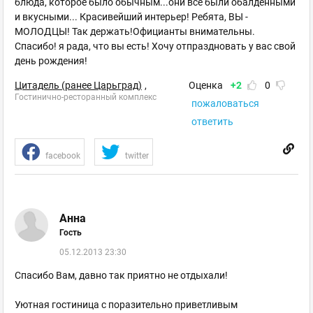
блюда, которое было обычным...они все были обалденными
и вкусными... Красивейший интерьер! Ребята, ВЫ -
МОЛОДЦЫ! Так держать!Официанты внимательны.
Спасибо! я рада, что вы есть! Хочу отпраздновать у вас свой
день рождения!
Цитадель (ранее Царьград)
,
Оценка
+2
0
Гостинично-ресторанный комплекс
пожаловаться
ответить
facebook
twitter
Анна
Гость
05.12.2013 23:30
Спасибо Вам, давно так приятно не отдыхали!
Уютная гостиница с поразительно приветливым