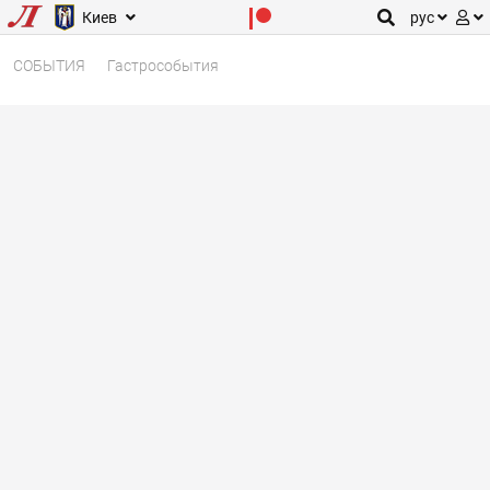
Киев
рус
СОБЫТИЯ
Гастрособытия