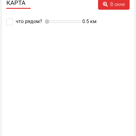
КАРТА
В окне
При абсолютно пустой гостинице поселили в худший номер с
видом на соседнюю пилораму, очень сильный шум оттуда
даже ночью( Еще в номере не работал мини бар.Вобщем
что рядом?
0.5
км
понятно почему у вас так пусто,больше не приедем и другим
не советуем!
Цитадель (ранее Царьград)
,
Оценка
0
0
Гостинично-ресторанный комплекс
пожаловаться
ответить
facebook
twitter
+
Арчи
−
Гость
300 m
05.07.2013 00:16
Leaflet
Лучше один раз увидеть, чем сто раз
услышать!!!