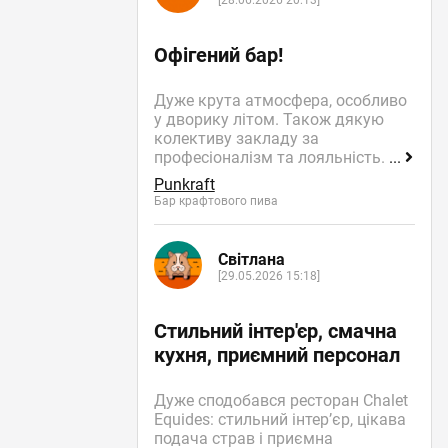
[28.06.2026 20:13]
Офігений бар!
Дуже крута атмосфера, особливо
у дворику літом. Також дякую
колективу закладу за
професіоналізм та лояльність.
...
Punkraft
Бар крафтового пива
Світлана
[29.05.2026 15:18]
Стильний інтер'єр, смачна
кухня, приємний персонал
Дуже сподобався ресторан Chalet
Equides: стильний інтер’єр, цікава
подача страв і приємна