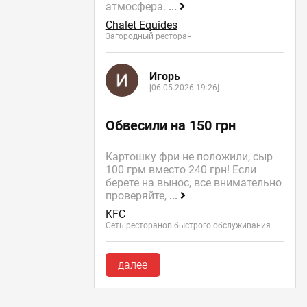
атмосфера.
...
Chalet Equides
Загородный ресторан
Игорь
[06.05.2026 19:26]
Обвесили на 150 грн
Картошку фри не положили, сыр
100 грм вместо 240 грн! Если
берете на вынос, все внимательно
проверяйте,
...
KFC
Сеть ресторанов быстрого обслуживания
далее