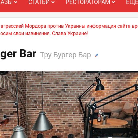
КАЗЫ
СТАТЬИ
РЕСТОРАТОРАМ
ЕЩ
й агрессией Мордора против Украины информация сайта вр
носим свои извинения. Слава Украине!
ger Bar
Тру Бургер Бар