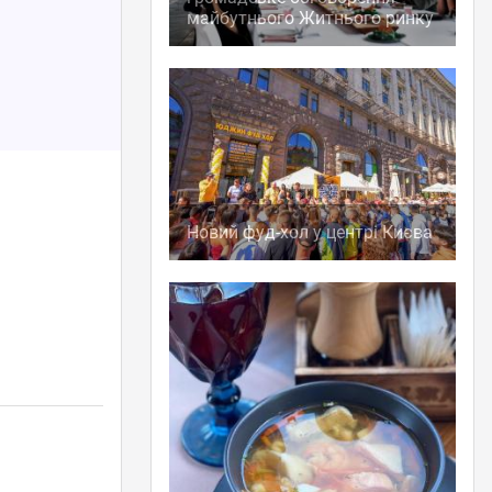
майбутнього Житнього ринку
Новий фуд-хол у центрі Києва