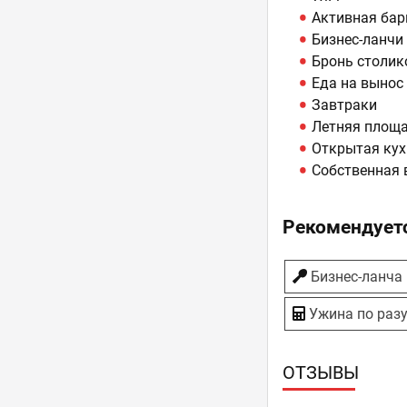
Активная бар
Бизнес-ланчи
Бронь столик
Еда на вынос
Завтраки
Летняя площ
Открытая кух
Собственная 
Рекомендуетс
Бизнес-ланча
Ужина по раз
ОТЗЫВЫ