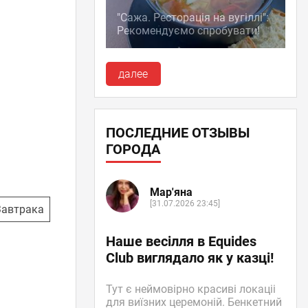
"Сажа. Ресторація на вугіллі":
Рекомендуємо спробувати!
далее
ПОСЛЕДНИЕ ОТЗЫВЫ
ГОРОДА
Мар'яна
[31.07.2026 23:45]
автрака
Наше весілля в Equides
Club виглядало як у казці!
Тут є неймовірно красиві локаціі
для виїзних церемоній. Бенкетний