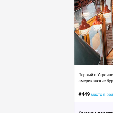
Первый в Украине
американские бур
#449
место в ре