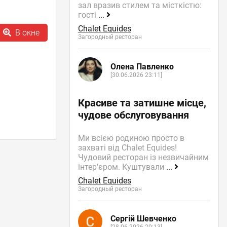
зал вразив стилем та місткістю:
гості
...
Chalet Equides
В окне
Загородный ресторан
Олена Павленко
[30.06.2026 23:11]
Красиве та затишне місце,
чудове обслуговування
Ми всією родиною просто в
захваті від Chalet Equides!
Чудовий ресторан із незвичайним
інтер'єром. Куштували
...
Chalet Equides
Загородный ресторан
Сергій Шевченко