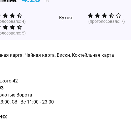
ителей:
16
Кухня:
голосовало:
4
)
(проголосовало:
7
)
голосовало:
5
)
ная карта, Чайная карта, Виски, Коктейльная карта
цкого 42
93
Золотые Ворота
23:00,
Сб–Вс 11:00 - 23:00
но: