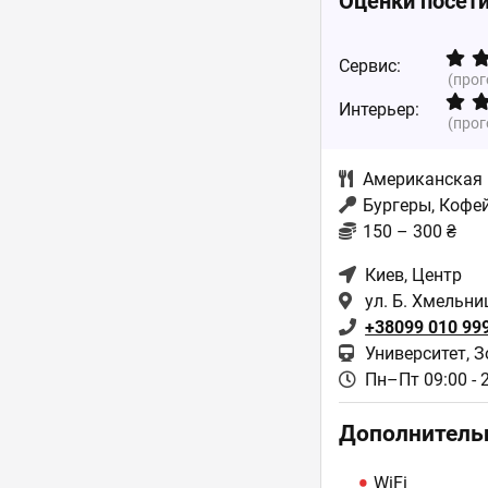
Оценки посет
Сервис:
(про
Интерьер:
(про
Американская
Бургеры, Кофей
150 – 300 ₴
Киев
, Центр
ул. Б. Хмельни
+38099 010 99
Университет, 
Пн–Пт 09:00 - 
Дополнитель
WiFi