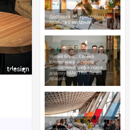
Доставка їжі з ресторану: як
зробити її вигідною
Новий бізнес Євгена
Клопотенка — сервіс
замовлення шеф-кухаря
додому MAKITRA. Як він
працює
Євген Клопотенко провів
громадське обговорення