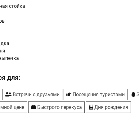
ная стойка
ов
адка
ня
выпечка
я для:
Встречи с друзьями
Посещения туристами
З
умной цене
Быстрого перекуса
Дня рождения