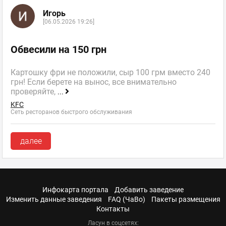
Игорь
[06.05.2026 19:26]
Обвесили на 150 грн
Картошку фри не положили, сыр 100 грм вместо 240
грн! Если берете на вынос, все внимательно
проверяйте,
...
KFC
Сеть ресторанов быстрого обслуживания
далее
Инфокарта портала
Добавить заведение
Изменить данные заведения
FAQ (ЧаВо)
Пакеты размещения
Контакты
Ласун в соцсетях: