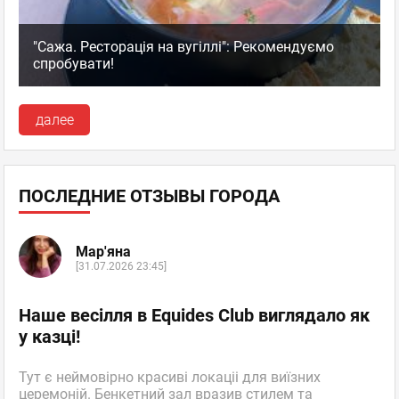
"Сажа. Ресторація на вугіллі": Рекомендуємо
спробувати!
далее
ПОСЛЕДНИЕ ОТЗЫВЫ ГОРОДА
Мар'яна
[31.07.2026 23:45]
Наше весілля в Equides Club виглядало як
у казці!
Тут є неймовірно красиві локаціі для виїзних
церемоній. Бенкетний зал вразив стилем та