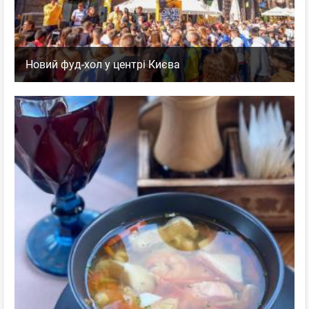
Новий фуд-хол у центрі Києва