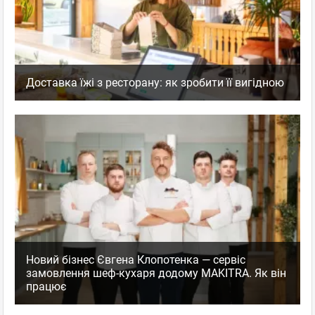
Доставка їжі з ресторану: як зробити її вигідною
Новий бізнес Євгена Клопотенка — сервіс
замовлення шеф-кухаря додому MAKITRA. Як він
працює