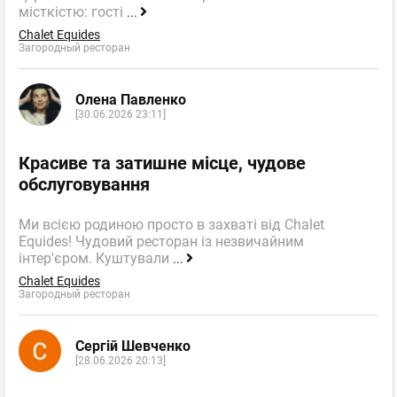
місткістю: гості
...
Chalet Equides
Загородный ресторан
Олена Павленко
[30.06.2026 23:11]
Красиве та затишне місце, чудове
обслуговування
Ми всією родиною просто в захваті від Chalet
Equides! Чудовий ресторан із незвичайним
інтер'єром. Куштували
...
Chalet Equides
Загородный ресторан
Сергій Шевченко
[28.06.2026 20:13]