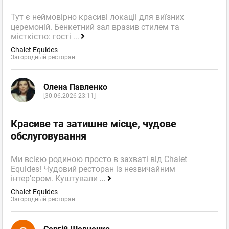
Тут є неймовірно красиві локаціі для виїзних
церемоній. Бенкетний зал вразив стилем та
місткістю: гості
...
Chalet Equides
Загородный ресторан
Олена Павленко
[30.06.2026 23:11]
Красиве та затишне місце, чудове
обслуговування
Ми всією родиною просто в захваті від Chalet
Equides! Чудовий ресторан із незвичайним
інтер'єром. Куштували
...
Chalet Equides
Загородный ресторан