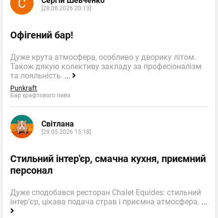
Сергій Шевченко
[28.06.2026 20:13]
Офігений бар!
Дуже крута атмосфера, особливо у дворику літом.
Також дякую колективу закладу за професіоналізм
та лояльність.
...
Punkraft
Бар крафтового пива
Світлана
[29.05.2026 15:18]
Стильний інтер'єр, смачна кухня, приємний
персонал
Дуже сподобався ресторан Chalet Equides: стильний
інтер’єр, цікава подача страв і приємна атмосфера.
...