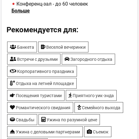
Конференц-зал - до 60 человек
Больше
Летняя площадка
Отель - 22 номера, два VIP-номера, номер для
молодоженов
Рекомендуется для:
Парковка - Бесплатная с видеонаблюдением
Сауна, Баня
Банкета
Веселой вечеринки
Свадьбы
Танцпол
Встречи с друзьями
Загородного отдыха
ТВ-плазмы
Корпоративного праздника
Отдыха на летней площадке
Посещения туристами
Приятного уик-энда
Романтического свидания
Семейного выхода
Свадьбы
Ужина по разумной цене
Ужина с деловыми партнерами
Съемок