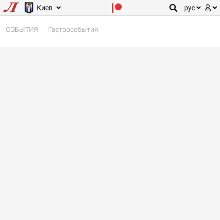
Киев
рус
СОБЫТИЯ
Гастрособытия