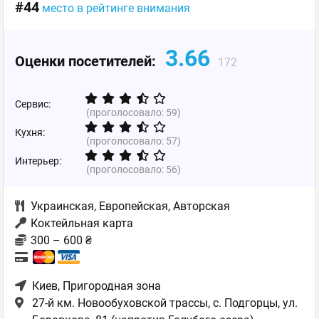
#44
место в рейтинге внимания
3.66
Оценки посетителей:
172
Сервис:
(проголосовало:
59
)
Кухня:
(проголосовало:
57
)
Интерьер:
(проголосовало:
56
)
Украинская
,
Европейская
,
Авторская
Коктейльная карта
300 – 600 ₴
Киев
, Пригородная зона
27-й км. Новообуховской трассы, с. Подгорцы, ул.