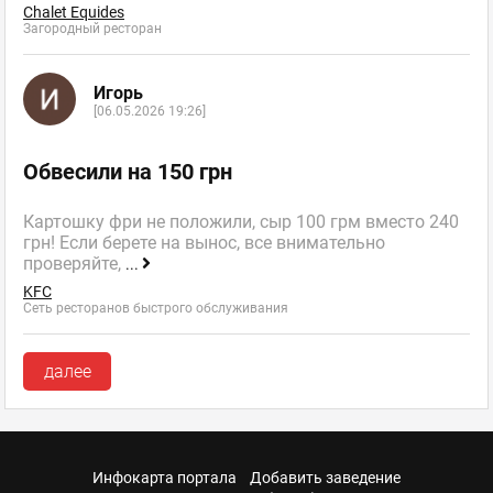
Chalet Equides
Загородный ресторан
Игорь
[06.05.2026 19:26]
Обвесили на 150 грн
Картошку фри не положили, сыр 100 грм вместо 240
грн! Если берете на вынос, все внимательно
проверяйте,
...
KFC
Сеть ресторанов быстрого обслуживания
далее
Инфокарта портала
Добавить заведение