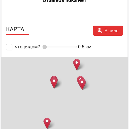
Отзывов пока нет
КАРТА
В окне
что рядом?
0.5
км