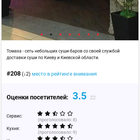
Томаха - сеть небольших суши-баров со своей службой
доставки суши по Киеву и Киевской области.
#208
(↓2)
место в рейтинге внимания
3.5
Оценки посетителей:
22
Сервис:
(проголосовало:
8
)
Кухня:
(проголосовало:
9
)