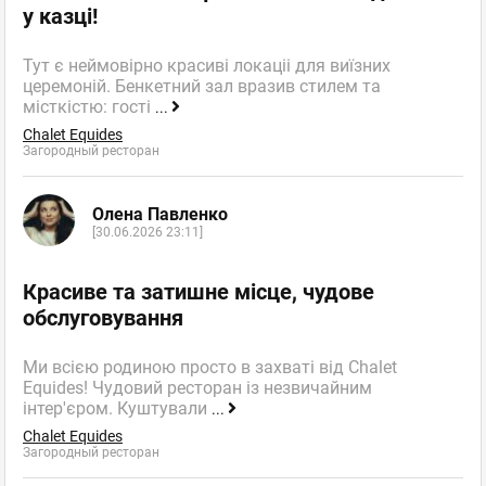
у казці!
Тут є неймовірно красиві локаціі для виїзних
церемоній. Бенкетний зал вразив стилем та
місткістю: гості
...
Chalet Equides
Загородный ресторан
Олена Павленко
[30.06.2026 23:11]
Красиве та затишне місце, чудове
обслуговування
Ми всією родиною просто в захваті від Chalet
Equides! Чудовий ресторан із незвичайним
інтер'єром. Куштували
...
Chalet Equides
Загородный ресторан