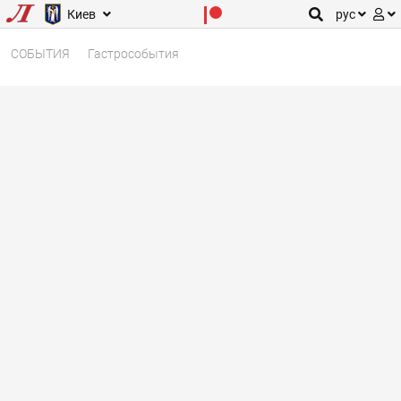
Киев
рус
СОБЫТИЯ
Гастрособытия