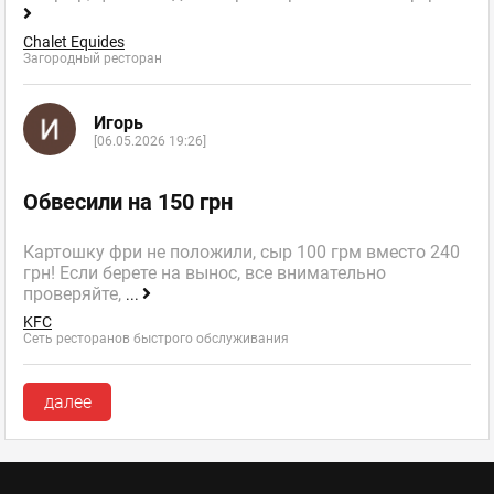
Chalet Equides
Загородный ресторан
Игорь
[06.05.2026 19:26]
Обвесили на 150 грн
Картошку фри не положили, сыр 100 грм вместо 240
грн! Если берете на вынос, все внимательно
проверяйте,
...
KFC
Сеть ресторанов быстрого обслуживания
далее