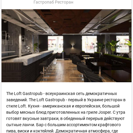
Гастропаб Ресторан
The Loft Gastropub - всеукраинская сеть демократичных
заведений. The Loft Gastropub - первый в Украине ресторан в
стиле Loft. Кухня - американская и европейская, большой
выбор мясных блюд приготовленных на гриле Josper. С утра
готовят вкусные завтраки, в обеденный перерыв действуют
сытные ланчи. Бар с большим ассортиментом крафтового
пива, виски и коктейлей. Демократичная атмосфера, где