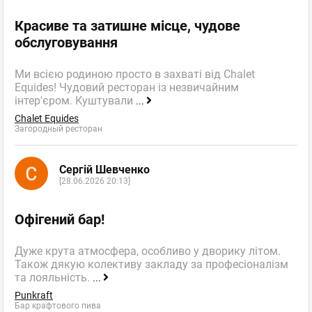
Красиве та затишне місце, чудове
обслуговування
Ми всією родиною просто в захваті від Chalet
Equides! Чудовий ресторан із незвичайним
інтер'єром. Куштували
...
Chalet Equides
Загородный ресторан
Сергій Шевченко
[28.06.2026 20:13]
Офігений бар!
Дуже крута атмосфера, особливо у дворику літом.
Також дякую колективу закладу за професіоналізм
та лояльність.
...
Punkraft
Бар крафтового пива