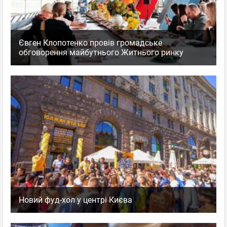
Євген Клопотенко провів громадське
обговорення майбутнього Житнього ринку
Новий фуд-хол у центрі Києва