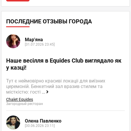
ПОСЛЕДНИЕ ОТЗЫВЫ ГОРОДА
Мар'яна
[31.07.2026 23:45]
Наше весілля в Equides Club виглядало як
у казці!
Тут є неймовірно красиві локаціі для виїзних
церемоній. Бенкетний зал вразив стилем та
місткістю: гості
...
Chalet Equides
Загородный ресторан
Олена Павленко
[30.06.2026 23:11]