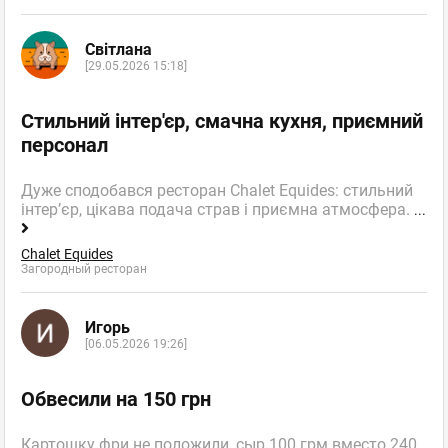
Світлана
[29.05.2026 15:18]
Стильний інтер'єр, смачна кухня, приємний
персонал
Дуже сподобався ресторан Chalet Equides: стильний
інтер’єр, цікава подача страв і приємна атмосфера.
...
Chalet Equides
Загородный ресторан
Игорь
[06.05.2026 19:26]
Обвесили на 150 грн
Картошку фри не положили, сыр 100 грм вместо 240