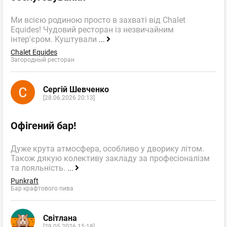
Ми всією родиною просто в захваті від Chalet
Equides! Чудовий ресторан із незвичайним
інтер'єром. Куштували
...
Chalet Equides
Загородный ресторан
Сергій Шевченко
[28.06.2026 20:13]
Офігений бар!
Дуже крута атмосфера, особливо у дворику літом.
Також дякую колективу закладу за професіоналізм
та лояльність.
...
Punkraft
Бар крафтового пива
Світлана
[29.05.2026 15:18]