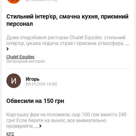
Стильний інтер'єр, смачна кухня, приємний
персонал
Дуже сподобався ресторан Chalet Equides: стильний
інтер’єр, цікава подача страв і приємна атмосфера.
...
Chalet Equides
Загородный ресторан
Игорь
[06.05.2026 19:26]
Обвесили на 150 грн
Картошку фри не положили, сыр 100 грм вместо 240
грн! Если берете на вынос, все внимательно
проверяйте,
...
KFC