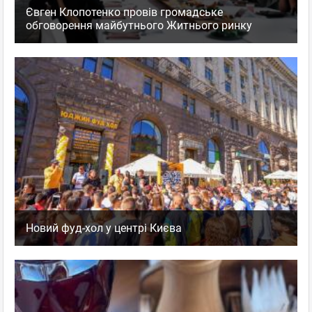
Євген Клопотенко провів громадське
Киев
, Крещатик - Бессарабка
обговорення майбутнього Житнього ринку
Бессарабская площадь, 2
Театральная, Площадь Льва Толстого, Дворец
Спорта, Крещатик
Пн–Вс 08:30 - 21:00
отзывов: 0
Новий фуд-хол у центрі Києва