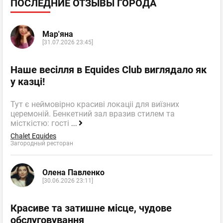
ПОСЛЕДНИЕ ОТЗЫВЫ ГОРОДА
Мар'яна
[31.07.2026 23:45]
Наше весілля в Equides Club виглядало як
у казці!
Тут є неймовірно красиві локаціі для виїзних
церемоній. Бенкетний зал вразив стилем та
місткістю: гості
...
Chalet Equides
Загородный ресторан
Олена Павленко
[30.06.2026 23:11]
Красиве та затишне місце, чудове
обслуговування