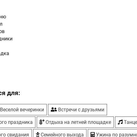
еню
л
ов
дники
адка
каз
я для:
Веселой вечеринки
Встречи с друзьями
ого праздника
Отдыха на летней площадке
Танц
го свидания
Семейного выхода
Ужина по разумн