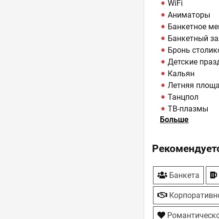
WiFi
Аниматоры
Банкетное м
Банкетный за
Бронь столик
Детские праз
Кальян
Летняя площ
Танцпол
ТВ-плазмы
Больше
Торты под за
Рекомендуетс
Банкета
Корпоративн
Романтическо