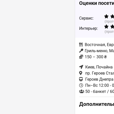
Оценки посет
Сервис:
(про
Интерьер:
(про
Восточная
,
Евр
Гриль-меню, М
150 – 300 ₴
Киев
, Почайна
пр. Героев Ста
Героев Днепра
Пн–Вс 12:00 - 
50 - банкет / 6
Дополнитель