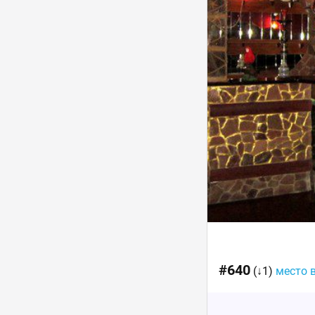
#640
(↓1)
место 