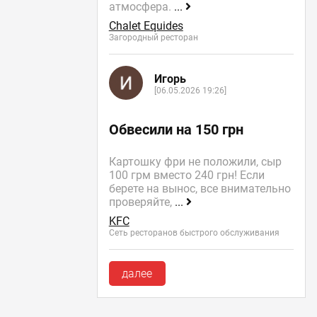
атмосфера.
...
Chalet Equides
Загородный ресторан
Игорь
[06.05.2026 19:26]
Обвесили на 150 грн
Картошку фри не положили, сыр
100 грм вместо 240 грн! Если
берете на вынос, все внимательно
проверяйте,
...
KFC
Сеть ресторанов быстрого обслуживания
далее