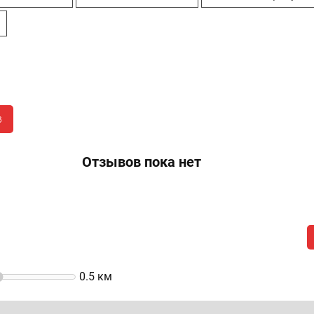
я
в
Отзывов пока нет
0.5
км