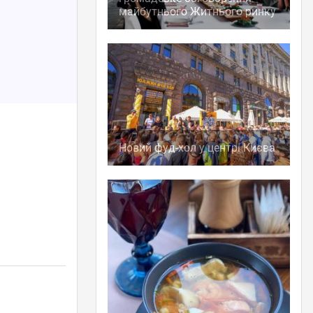
майбутнього Житнього ринку
Новий фуд-хол у центрі Києва