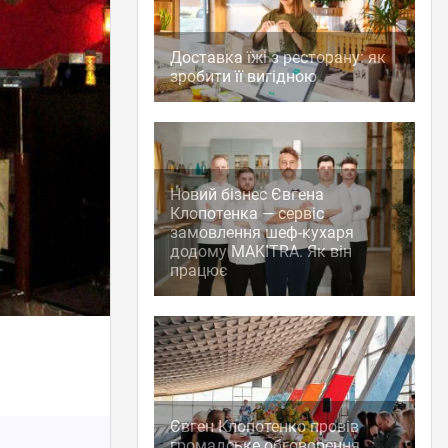
Доставка їжі з ресторану: як
зробити її вигідною
Новий бізнес Євгена
Клопотенка — сервіс
замовлення шеф-кухаря
додому MAKITRA. Як він
працює
Євген Клопотенко провів
громадське обговорення