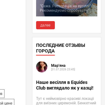
"Сажа. Ресторація на вугіллі":
Рекомендуємо спробувати!
далее
ПОСЛЕДНИЕ ОТЗЫВЫ
ГОРОДА
Мар'яна
[31.07.2026 23:45]
Наше весілля в Equides
Club виглядало як у казці!
ев
Тут є неймовірно красиві локаціі
для виїзних церемоній. Бенкетний
ой цене