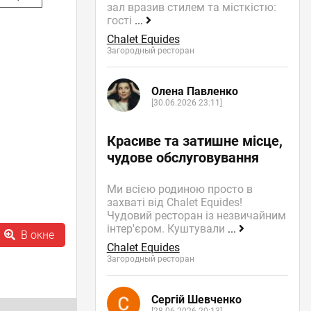
зал вразив стилем та місткістю:
гості
...
Chalet Equides
Загородный ресторан
Олена Павленко
[30.06.2026 23:11]
Красиве та затишне місце,
чудове обслуговування
Ми всією родиною просто в
захваті від Chalet Equides!
Чудовий ресторан із незвичайним
інтер'єром. Куштували
...
В окне
Chalet Equides
Загородный ресторан
Сергій Шевченко