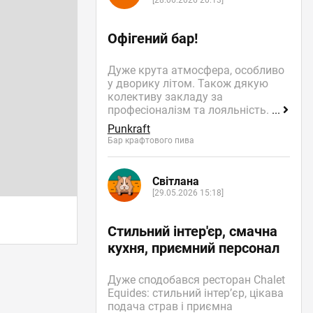
[28.06.2026 20:13]
Офігений бар!
Дуже крута атмосфера, особливо
у дворику літом. Також дякую
колективу закладу за
професіоналізм та лояльність.
...
Punkraft
Бар крафтового пива
Світлана
[29.05.2026 15:18]
Стильний інтер'єр, смачна
кухня, приємний персонал
Дуже сподобався ресторан Chalet
Equides: стильний інтер’єр, цікава
подача страв і приємна