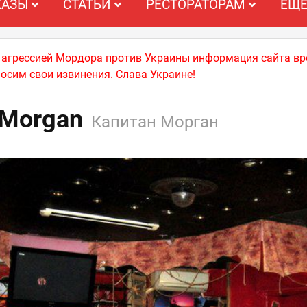
КАЗЫ
СТАТЬИ
РЕСТОРАТОРАМ
ЕЩ
й агрессией Мордора против Украины информация сайта вр
носим свои извинения. Слава Украине!
 Morgan
Капитан Морган