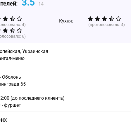
3.5
ителей:
14
Кухня:
голосовало:
4
)
(проголосовало:
4
)
голосовало:
6
)
опейская
,
Украинская
ангал-меню
 - Оболонь
линграда 65
02:00 (до последнего клиента)
0 - фуршет
но: