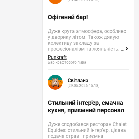
[28.06.2026 20:13]
Офігений бар!
Дуже крута атмосфера, особливо
у дворику літом. Також дякую
колективу закладу за
професіоналізм та лояльність.
...
Punkraft
Бар крафтового пива
Світлана
[29.05.2026 15:18]
Стильний інтер'єр, смачна
кухня, приємний персонал
Дуже сподобався ресторан Chalet
Equides: стильний інтер’єр, цікава
подача страв і приємна