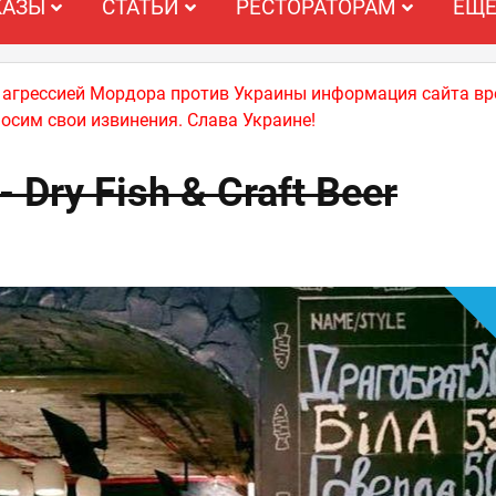
КАЗЫ
СТАТЬИ
РЕСТОРАТОРАМ
ЕЩ
й агрессией Мордора против Украины информация сайта вр
носим свои извинения. Слава Украине!
- Dry Fish & Craft Beer