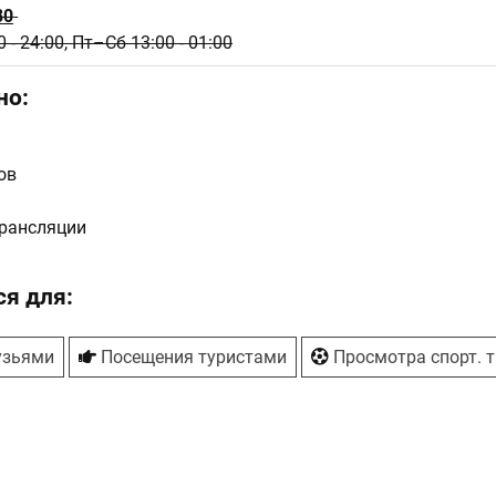
80
 - 24:00,
Пт–Сб 13:00 - 01:00
но:
ов
рансляции
я для:
узьями
Посещения туристами
Просмотра спорт. 