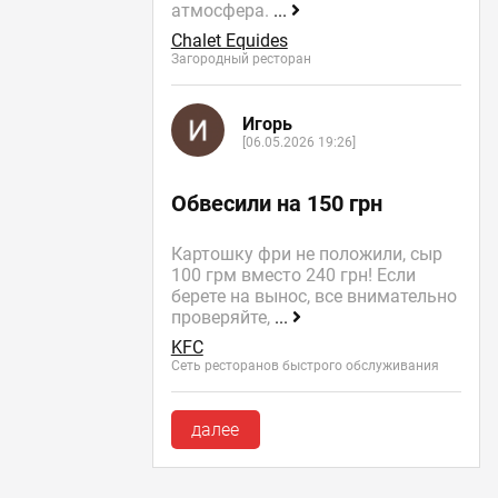
атмосфера.
...
Chalet Equides
Загородный ресторан
Игорь
[06.05.2026 19:26]
Обвесили на 150 грн
Картошку фри не положили, сыр
100 грм вместо 240 грн! Если
берете на вынос, все внимательно
проверяйте,
...
KFC
Сеть ресторанов быстрого обслуживания
далее