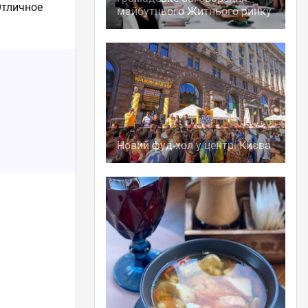
Отличное
майбутнього Житнього ринку
Новий фуд-хол у центрі Києва