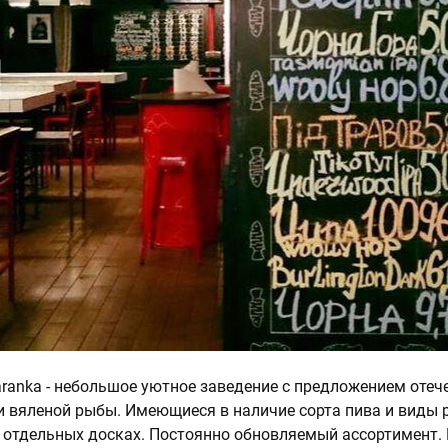
ranka - небольшое уютное заведение с предложением отеч
и вяленой рыбы. Имеющиеся в наличие сорта пива и виды
отдельных досках. Постоянно обновляемый ассортимент.