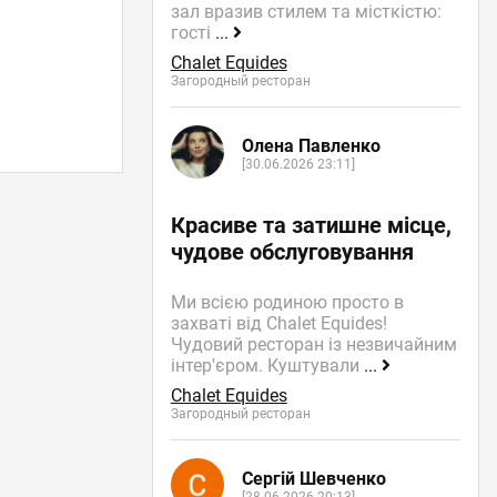
зал вразив стилем та місткістю:
гості
...
Chalet Equides
Загородный ресторан
Олена Павленко
[30.06.2026 23:11]
Красиве та затишне місце,
чудове обслуговування
Ми всією родиною просто в
захваті від Chalet Equides!
Чудовий ресторан із незвичайним
інтер'єром. Куштували
...
Chalet Equides
Загородный ресторан
Сергій Шевченко