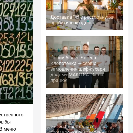
Доставка їжі з ресторану: як
зробити її вигідною
Новий бізнес Євгена
Клопотенка — сервіс
замовлення шеф-кухаря
додому MAKITRA. Як він
працює
ественного
 рыбы
Євген Клопотенко провів
 В меню
громадське обговорення