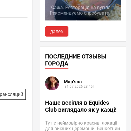
"Сажа. Ресторація на вугіллі":
Рекомендуємо спробувати!
далее
ПОСЛЕДНИЕ ОТЗЫВЫ
ГОРОДА
Мар'яна
[31.07.2026 23:45]
трансляций
Наше весілля в Equides
Club виглядало як у казці!
Тут є неймовірно красиві локаціі
для виїзних церемоній. Бенкетний