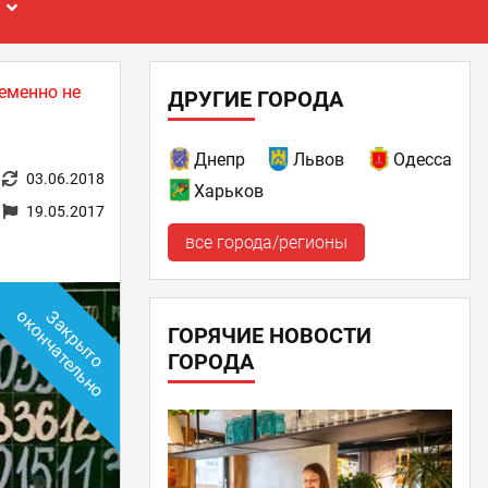
Е
еменно не
ДРУГИЕ ГОРОДА
Днепр
Львов
Одесса
03.06.2018
Харьков
19.05.2017
все города/регионы
о
З
а
к
р
ы
т
о
о
к
о
н
ч
а
т
е
л
ь
н
ГОРЯЧИЕ НОВОСТИ
ГОРОДА