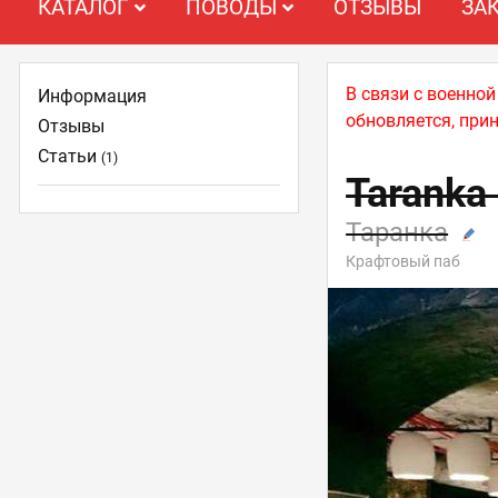
КАТАЛОГ
ПОВОДЫ
ОТЗЫВЫ
ЗА
В связи с военно
Информация
обновляется, при
Отзывы
Статьи
(1)
Taranka 
Таранка
Крафтовый паб