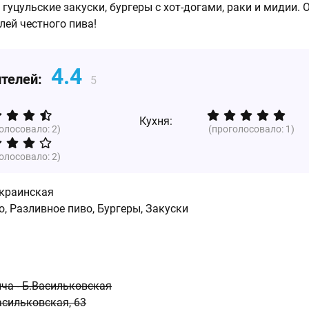
гуцульские закуски, бургеры с хот-догами, раки и мидии. 
лей честного пива!
4.4
ителей:
5
Кухня:
голосовало:
2
)
(проголосовало:
1
)
голосовало:
2
)
краинская
, Разливное пиво, Бургеры, Закуски
ича - Б.Васильковская
асильковская, 63