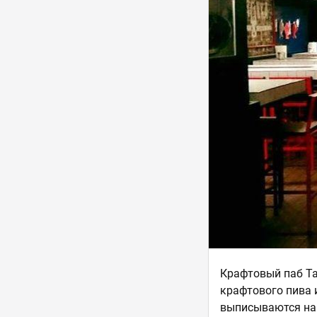
Крафтовый паб Ta
крафтового пива 
выписываются на 