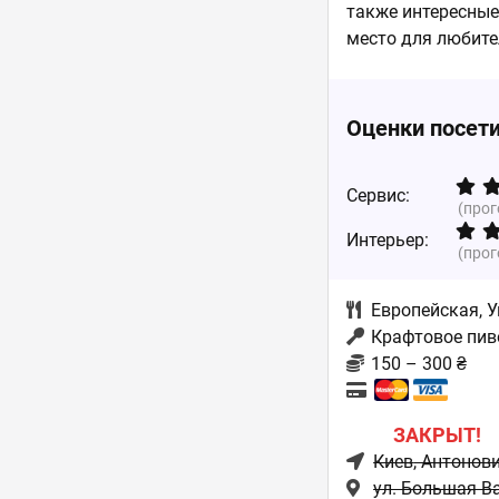
также интересные 
место для любите
Оценки посет
Сервис:
(про
Интерьер:
(про
Европейская
,
У
Крафтовое пиво
150 – 300 ₴
ЗАКРЫТ!
Киев
, Антонов
ул. Большая В