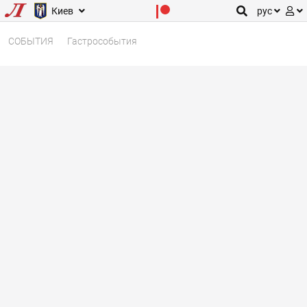
Киев
рус
СОБЫТИЯ
Гастрособытия