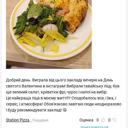
Добрий день. Виграла від цього закладу вечерю на День
святого Валентина в інстаграм! Вибрали гавайську піцу, був
ще зелений салат, креветки фрі, чурос і напої на вибір.
Це найкраща піца в моєму житті!!! Сподобалось все, і їжа, і
сервіс, і атмосфера! Обов'язково завітаю сюди неодноразово
і буду рекомендувати заклад! 🤤
Station Pizza
,
Оценка
0
0
Пиццерия
пожаловаться