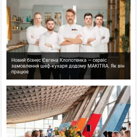
Новий бізнес Євгена Клопотенка — сервіс
замовлення шеф-кухаря додому MAKITRA. Як він
працює
Піца була нереально смачна 🤤
Зазвичай коли ми замовляємо 2 шт , то ще щось забираємо
з собою.
Цю смакоту було важко залишити і на вечерю забирати було
вже нічого 🙈😅 ну ви зрозуміли))
Пішли вдячні і задоволені!
Рекомендуємо!
Station Pizza
,
Оценка
0
0
Пиццерия
пожаловаться