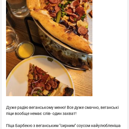
Дуже радію веганському меню! Все дуже смачно, веганські
піци вообще немає слів- один захват!
Піца Барбекю з веганським "сирним" соусом найулюбленіша