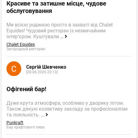
Красиве та затишне місце, чудове
обслуговування
Ми всією родиною просто в захваті від Chalet
Equides! Чудовий ресторан із незвичайним
інтер'єром. Куштували
...
Chalet Equides
Загородный ресторан
Дуже смачна піца, 🍕🍕🍕 Перший раз куштувала піцу від
Station. І мені дуже сподобалась, смак - неймовірний. Тонке
Сергій Шевченко
тісто, пухкі бортики були смачні, хоча я бортики їм дуже
[28.06.2026 20:13]
рідко, багато начинки. Тому всім рекомендую. І дякую Station
pizza за смачну піцу
Офігений бар!
Station Pizza
,
Оценка
+1
0
Пиццерия
пожаловаться
Дуже крута атмосфера, особливо у дворику літом.
Також дякую колективу закладу за професіоналізм
ответить
та лояльність.
...
Punkraft
facebook
twitter
Бар крафтового пива