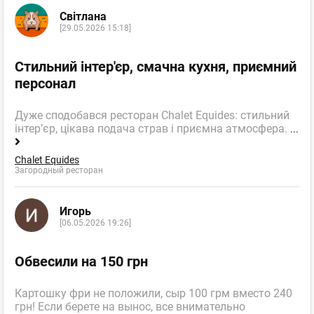
Світлана
[29.05.2026 15:18]
Тая Шпратова
Новичок
отзывов: 1
Стильний інтер'єр, смачна кухня, приємний
16.09.2024 17:20
персонал
Крутий персонал атмосфера та піца супер!
Дуже сподобався ресторан Chalet Equides: стильний
інтер’єр, цікава подача страв і приємна атмосфера.
...
Chalet Equides
Загородный ресторан
Игорь
[06.05.2026 19:26]
Обвесили на 150 грн
Картошку фри не положили, сыр 100 грм вместо 240
грн! Если берете на вынос, все внимательно