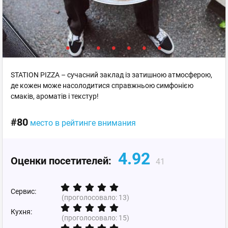
STATION PIZZA – сучасний заклад із затишною атмосферою,
де кожен може насолодитися справжньою симфонією
смаків, ароматів і текстур!
#80
место в рейтинге внимания
4.92
Оценки посетителей:
41
Сервис:
(проголосовало:
13
)
Кухня:
(проголосовало:
15
)