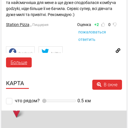
та найсмачніша для мене а ще дуже сподобалася комбуча
godzyki, ніде більше її не бачила. Сервіс супер, всі дівчата
дуже милі та привітні. Рекомендую :)
Station Pizza
,
Оценка
+2
0
Пиццерия
пожаловаться
ответить
facebook
twitter
Больше
Luchan!123411Q
КАРТА
В окне
Новичок
отзывов: 1
30.01.2025 10:33
что рядом?
0.5
км
Великий вібір веганських страв!