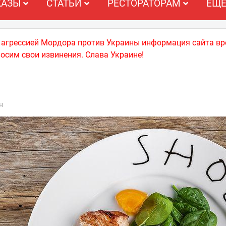
КАЗЫ
СТАТЬИ
РЕСТОРАТОРАМ
ЕЩ
й агрессией Мордора против Украины информация сайта вр
носим свои извинения. Слава Украине!
н