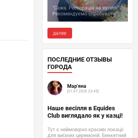
"Сажа. Ресторація на вугіллі":
Рекомендуємо спробувати!
далее
ПОСЛЕДНИЕ ОТЗЫВЫ
ГОРОДА
Мар'яна
[31.07.2026 23:45]
Наше весілля в Equides
Club виглядало як у казці!
Тут є неймовірно красиві локаціі
для виїзних церемоній. Бенкетний