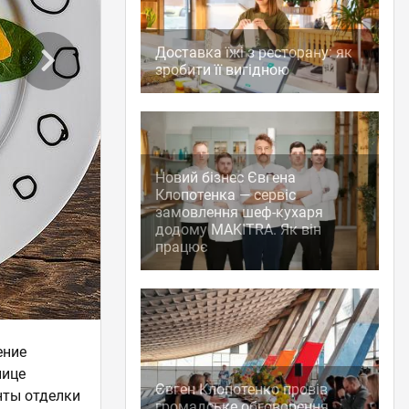
Доставка їжі з ресторану: як
зробити її вигідною
Новий бізнес Євгена
Клопотенка — сервіс
замовлення шеф-кухаря
додому MAKITRA. Як він
працює
ение
лице
Євген Клопотенко провів
нты отделки
громадське обговорення