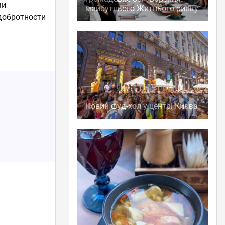
ми
майбутнього Житнього ринку
добротности
Новий фуд-хол у центрі Києва