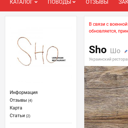
КАТАЛОГ
ПОВОДЫ
ОТЗЫВЫ
ЗА
В связи с военно
обновляется, при
Sho
Шо
Украинский рестора
Информация
Отзывы
(4)
Карта
Статьи
(2)