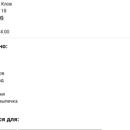
- Клов
 18
05
24:00
но:
ов
юд
ня
выпечка
я для: