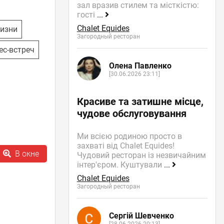
зал вразив стилем та місткістю:
гості
...
Chalet Equides
изни
Загородный ресторан
ес-встреч
Олена Павленко
[30.06.2026 23:11]
Красиве та затишне місце,
чудове обслуговування
Ми всією родиною просто в
захваті від Chalet Equides!
В окне
Чудовий ресторан із незвичайним
інтер'єром. Куштували
...
Chalet Equides
Загородный ресторан
Сергій Шевченко