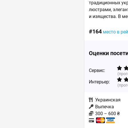
традиционных ук
люстрами, элеган
и изящества. В м
#164
место в ре
Оценки посет
Сервис:
(про
Интерьер:
(про
Украинская
Выпечка
300 – 600 ₴