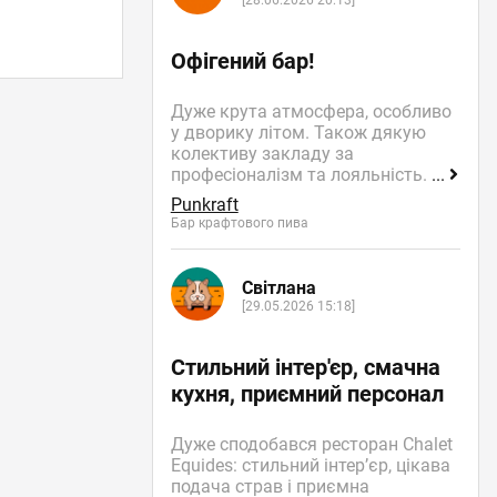
[28.06.2026 20:13]
Офігений бар!
Дуже крута атмосфера, особливо
у дворику літом. Також дякую
колективу закладу за
професіоналізм та лояльність.
...
Punkraft
Бар крафтового пива
Світлана
[29.05.2026 15:18]
Стильний інтер'єр, смачна
кухня, приємний персонал
Дуже сподобався ресторан Chalet
Equides: стильний інтер’єр, цікава
подача страв і приємна