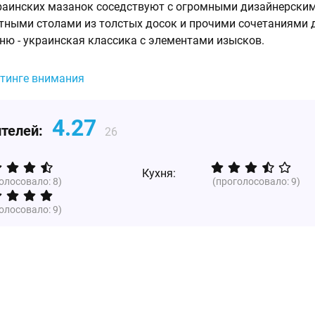
раинских мазанок соседствуют с огромными дизайнерски
тными столами из толстых досок и прочими сочетаниями 
еню - украинская классика с элементами изысков.
йтинге внимания
4.27
ителей:
26
Кухня:
голосовало:
8
)
(проголосовало:
9
)
голосовало:
9
)