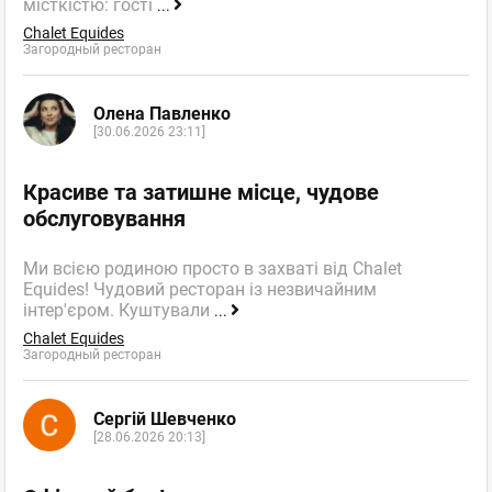
місткістю: гості
...
Chalet Equides
Загородный ресторан
Олена Павленко
[30.06.2026 23:11]
Красиве та затишне місце, чудове
обслуговування
Ми всією родиною просто в захваті від Chalet
Equides! Чудовий ресторан із незвичайним
інтер'єром. Куштували
...
Chalet Equides
Загородный ресторан
Сергій Шевченко
[28.06.2026 20:13]