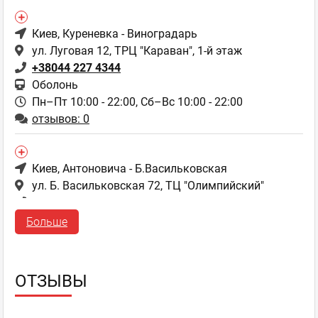
Киев
, Куреневка - Виноградарь
ул. Луговая 12, ТРЦ "Караван", 1-й этаж
+38044 227 4344
Оболонь
Пн–Пт 10:00 - 22:00,
Сб–Вс 10:00 - 22:00
отзывов: 0
Киев
, Антоновича - Б.Васильковская
ул. Б. Васильковская 72, ТЦ "Олимпийский"
+38044 227 4344
Олимпийская
Больше
Пн–Вс 09:00 - 22:00
отзывов: 0
ОТЗЫВЫ
Киев
, Лесной - Дарница