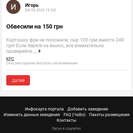
Игорь
[06.05.2026 19:26]
Обвесили на 150 грн
Картошку фри не положили, сыр 100 грм вместо 240
грн! Если берете на вынос, все внимательно
проверяйте,
...
KFC
Сеть ресторанов быстрого обслуживания
далее
Инфокарта портала
Добавить заведение
Изменить данные заведения
FAQ (ЧаВо)
Пакеты размещения
Контакты
Ласун в соцсетях: