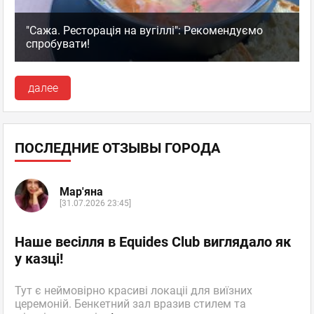
"Сажа. Ресторація на вугіллі": Рекомендуємо
спробувати!
далее
ПОСЛЕДНИЕ ОТЗЫВЫ ГОРОДА
Мар'яна
[31.07.2026 23:45]
Наше весілля в Equides Club виглядало як
у казці!
Тут є неймовірно красиві локаціі для виїзних
церемоній. Бенкетний зал вразив стилем та