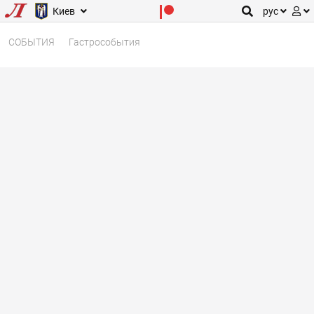
Киев
рус
СОБЫТИЯ
Гастрособытия