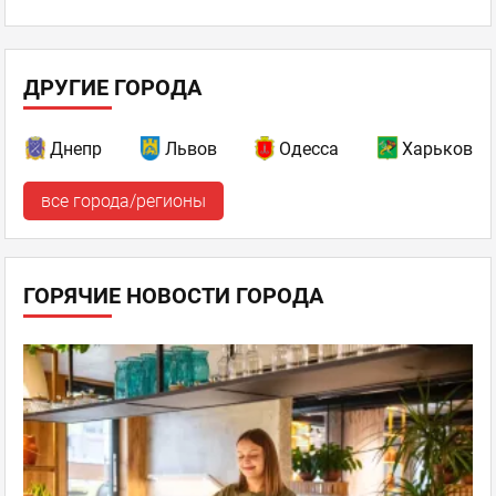
Пн–Вс 10:00 - 22:00
отзывов: 0
ДРУГИЕ ГОРОДА
Киев
, Осокорки - Позняки - Харьковский
ул. Гришко 3а, ТРЦ "Аладдин"
Днепр
Львов
Одесса
Харьков
+38044 227 4344
Позняки
все города/регионы
Пн–Пт 09:00 - 22:00,
Сб–Вс 10:00 - 22:00
отзывов: 0
ГОРЯЧИЕ НОВОСТИ ГОРОДА
Киев
, Окружная
ул. Берковецкая 6Д, ТРЦ "Lavina Mall"
+38044 227 4344
Пн–Вс 10:00 - 22:00
отзывов: 0