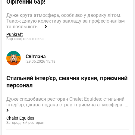
Офігений бар!
Дуже крута атмосфера, особливо у дворику літом.
Також дякую колективу закладу за професіоналізм
та лояльність.
...
Punkraft
Бар крафтового пива
Світлана
[29.05.2026 15:18]
Стильний інтер'єр, смачна кухня, приємний
персонал
Дуже сподобався ресторан Chalet Equides: стильний
інтер’єр, цікава подача страв і приємна атмосфера.
...
Chalet Equides
Загородный ресторан