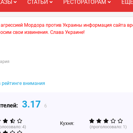
КАЗЫ
СТАТЬИ
РЕСТОРАТОРАМ
ЕЩ
й агрессией Мордора против Украины информация сайта вр
носим свои извинения. Слава Украине!
нария
в рейтинге внимания
3.17
ителей:
6
Кухня:
голосовало:
4
)
(проголосовало:
1
)