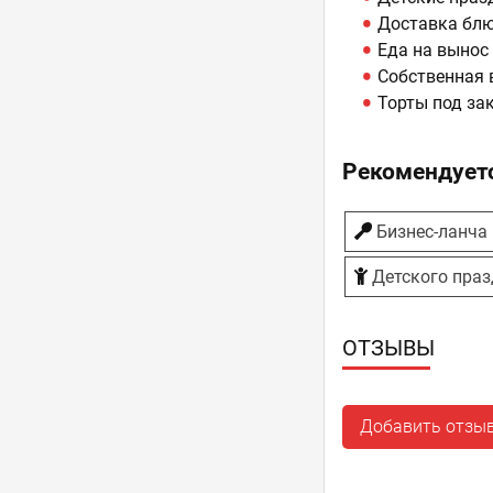
Доставка бл
Еда на вынос
Собственная 
Торты под за
Рекомендуетс
Бизнес-ланча
Детского пра
ОТЗЫВЫ
Добавить отзы