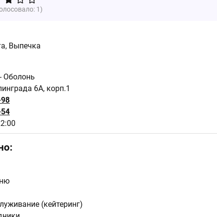
голосовало:
1
)
та, Выпечка
 - Оболонь
линграда 6A, корп.1
-98
-54
22:00
но:
еню
луживание (кейтеринг)
дники