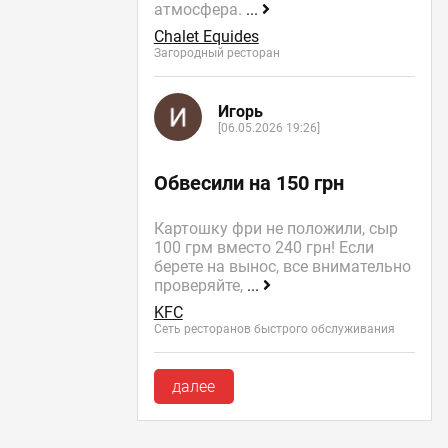
атмосфера.
...
Chalet Equides
Загородный ресторан
Игорь
[06.05.2026 19:26]
Обвесили на 150 грн
Картошку фри не положили, сыр
100 грм вместо 240 грн! Если
берете на вынос, все внимательно
проверяйте,
...
KFC
Сеть ресторанов быстрого обслуживания
далее