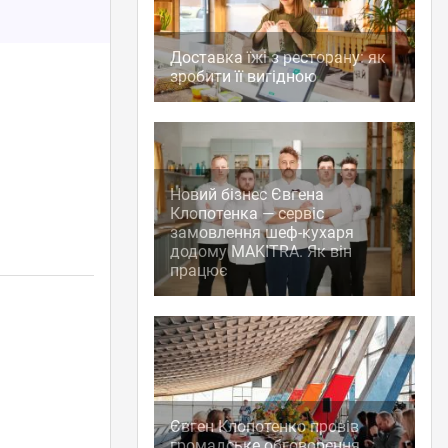
Доставка їжі з ресторану: як
зробити її вигідною
Новий бізнес Євгена
Клопотенка — сервіс
замовлення шеф-кухаря
додому MAKITRA. Як він
працює
Євген Клопотенко провів
громадське обговорення