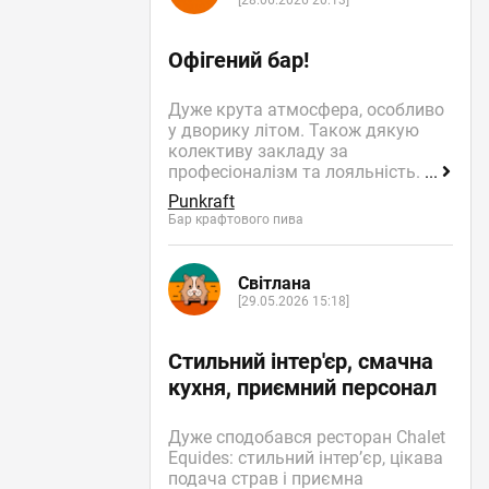
[28.06.2026 20:13]
Офігений бар!
Дуже крута атмосфера, особливо
у дворику літом. Також дякую
колективу закладу за
професіоналізм та лояльність.
...
Punkraft
Бар крафтового пива
Світлана
[29.05.2026 15:18]
Стильний інтер'єр, смачна
кухня, приємний персонал
Дуже сподобався ресторан Chalet
Equides: стильний інтер’єр, цікава
подача страв і приємна