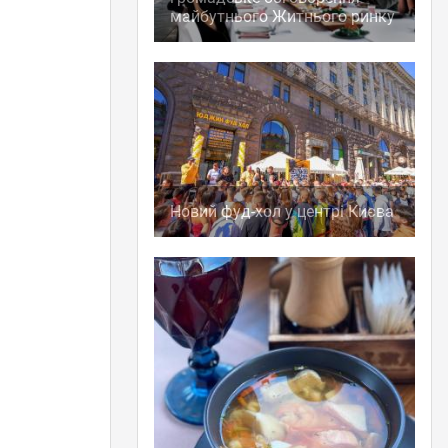
майбутнього Житнього ринку
Новий фуд-хол у центрі Києва