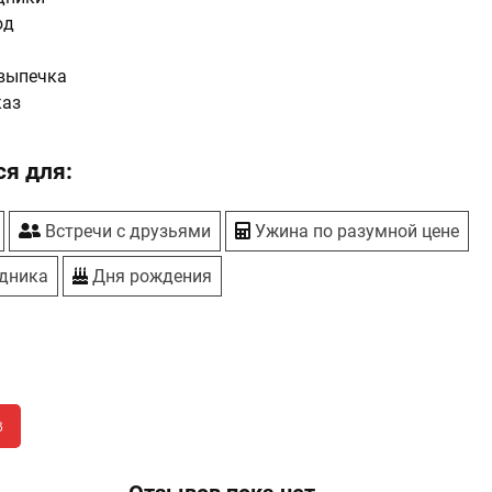
юд
выпечка
каз
я для:
Встречи с друзьями
Ужина по разумной цене
здника
Дня рождения
в