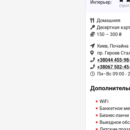
Интерьер:
(про
Домашняя
Десертная кар
150 – 300 ₴
Киев
, Почайна
пр. Героев Ста
+38044 455-98
+38067 502-45
Пн–Вс 09:00 - 
Дополнитель
WiFi
Банкетное м
Бизнес-ланчи
Выездное обс
Детские праз