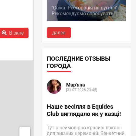
"Сажа. Ресторація на вугіллі":
Рекомендуємо спробувати!
далее
В окне
ПОСЛЕДНИЕ ОТЗЫВЫ
ГОРОДА
Мар'яна
[31.07.2026 23:45]
Наше весілля в Equides
Club виглядало як у казці!
Тут є неймовірно красиві локаціі
для виїзних церемоній. Бенкетний