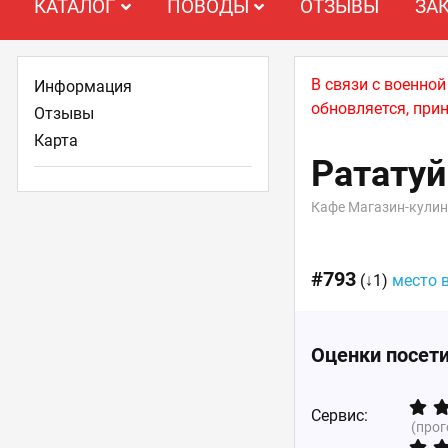
КАТАЛОГ
ПОВОДЫ
ОТЗЫВЫ
ЗА
В связи с военно
Информация
обновляется, при
Отзывы
Карта
Рататуй
Кафе Магазин-кули
#793
(↓1)
место 
Оценки посет
Сервис:
(про