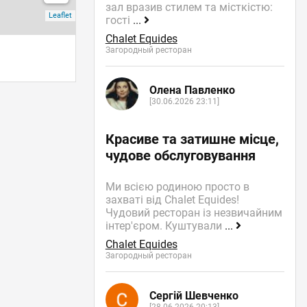
зал вразив стилем та місткістю:
гості
...
Chalet Equides
Загородный ресторан
Олена Павленко
[30.06.2026 23:11]
Красиве та затишне місце,
чудове обслуговування
Ми всією родиною просто в
захваті від Chalet Equides!
Чудовий ресторан із незвичайним
інтер'єром. Куштували
...
Chalet Equides
Загородный ресторан
Сергій Шевченко