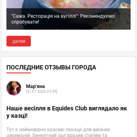
"Сажа. Ресторація на вугіллі": Рекомендуємо
спробувати!
далее
ПОСЛЕДНИЕ ОТЗЫВЫ ГОРОДА
Мар'яна
[31.07.2026 23:45]
Наше весілля в Equides Club виглядало як
у казці!
Тут є неймовірно красиві локаціі для виїзних
церемоній. Бенкетний зал вразив стилем та