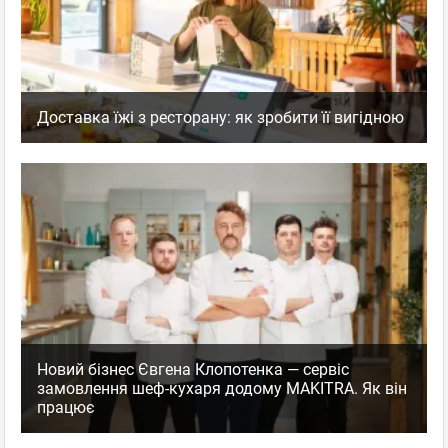
Доставка їжі з ресторану: як зробити її вигідною
Новий бізнес Євгена Клопотенка — сервіс
замовлення шеф-кухаря додому MAKITRA. Як він
працює