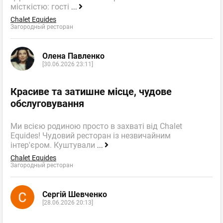
місткістю: гості
...
Chalet Equides
Загородный ресторан
Олена Павленко
[30.06.2026 23:11]
Красиве та затишне місце, чудове
обслуговування
Ми всією родиною просто в захваті від Chalet
Equides! Чудовий ресторан із незвичайним
інтер'єром. Куштували
...
Chalet Equides
Загородный ресторан
Сергій Шевченко
[28.06.2026 20:13]