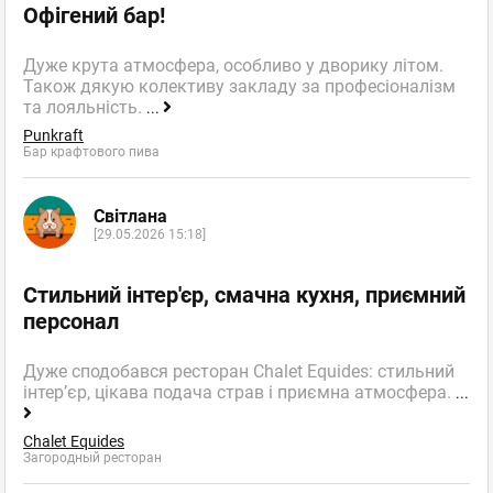
Офігений бар!
Дуже крута атмосфера, особливо у дворику літом.
Також дякую колективу закладу за професіоналізм
та лояльність.
...
Punkraft
Бар крафтового пива
Світлана
[29.05.2026 15:18]
Стильний інтер'єр, смачна кухня, приємний
персонал
Дуже сподобався ресторан Chalet Equides: стильний
інтер’єр, цікава подача страв і приємна атмосфера.
...
Chalet Equides
Загородный ресторан