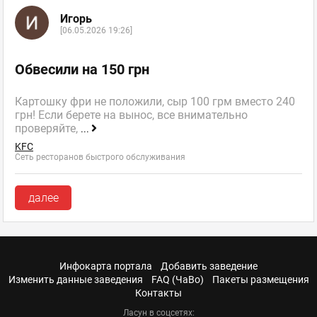
Игорь
[06.05.2026 19:26]
Обвесили на 150 грн
Картошку фри не положили, сыр 100 грм вместо 240
грн! Если берете на вынос, все внимательно
проверяйте,
...
KFC
Сеть ресторанов быстрого обслуживания
далее
Инфокарта портала
Добавить заведение
Изменить данные заведения
FAQ (ЧаВо)
Пакеты размещения
Контакты
Ласун в соцсетях: