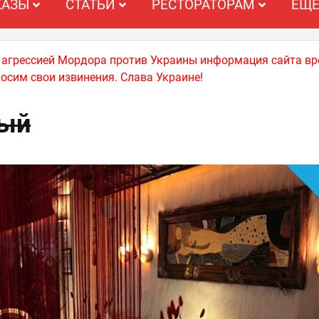
КАЗЫ
СТАТЬИ
РЕСТОРАТОРАМ
ЕЩ
й агрессией Мордора против Украины информация сайта вр
носим свои извинения. Слава Украине!
ый