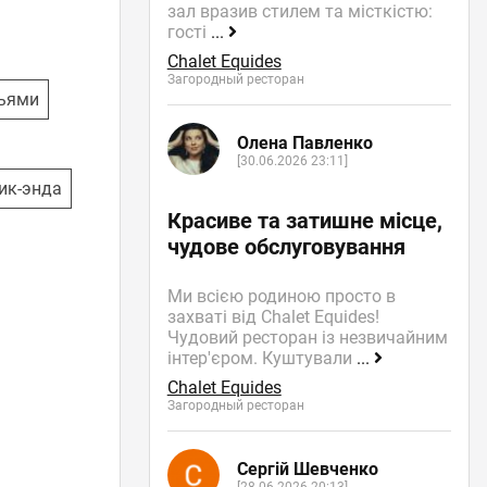
зал вразив стилем та місткістю:
гості
...
Chalet Equides
Загородный ресторан
зьями
Олена Павленко
[30.06.2026 23:11]
ик-энда
Красиве та затишне місце,
чудове обслуговування
Ми всією родиною просто в
захваті від Chalet Equides!
Чудовий ресторан із незвичайним
інтер'єром. Куштували
...
Chalet Equides
Загородный ресторан
Сергій Шевченко