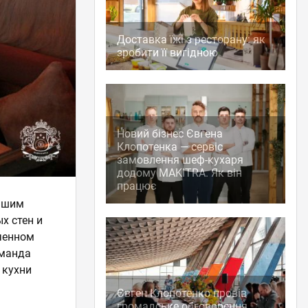
Доставка їжі з ресторану: як
зробити її вигідною
Новий бізнес Євгена
Клопотенка — сервіс
замовлення шеф-кухаря
додому MAKITRA. Як він
працює
вашим
х стен и
оченном
оманда
 кухни
Євген Клопотенко провів
громадське обговорення