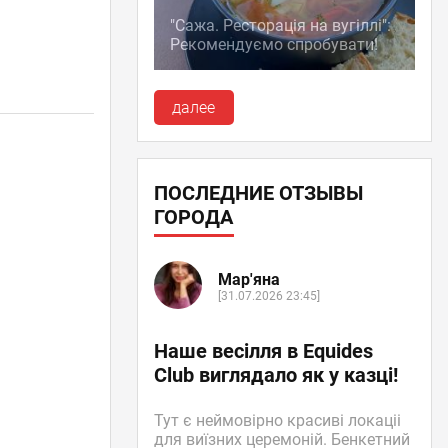
"Сажа. Ресторація на вугіллі":
Рекомендуємо спробувати!
далее
ПОСЛЕДНИЕ ОТЗЫВЫ
ГОРОДА
Мар'яна
[31.07.2026 23:45]
Наше весілля в Equides
Club виглядало як у казці!
Тут є неймовірно красиві локаціі
для виїзних церемоній. Бенкетний