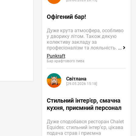
[28.06.2026 20:13]
Офігений бар!
Дуже крута атмосфера, особливо
у дворику літом. Також дякую
колективу закладу за
професіоналізм та лояльність.
...
Punkraft
Бар крафтового пива
Світлана
[29.05.2026 15:18]
Стильний інтер'єр, смачна
кухня, приємний персонал
Дуже сподобався ресторан Chalet
Equides: стильний інтер’єр, цікава
подача страв і приємна