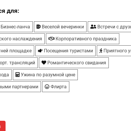
я для:
Бизнес-ланча
Веселой вечеринки
Встречи с дру
ского наслаждения
Корпоративного праздника
тней площадке
Посещения туристами
Приятного у
орт. трансляций
Романтического свидания
хода
Ужина по разумной цене
выми партнерами
Флирта
в