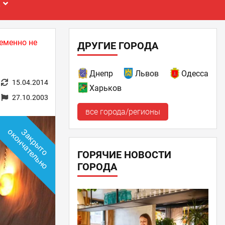
Е
еменно не
ДРУГИЕ ГОРОДА
Днепр
Львов
Одесса
15.04.2014
Харьков
27.10.2003
все города/регионы
о
З
а
к
р
ы
т
о
о
к
о
н
ч
а
т
е
л
ь
н
ГОРЯЧИЕ НОВОСТИ
ГОРОДА