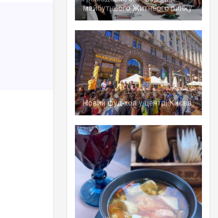
майбутнього Житнього ринку
Новий фуд-хол у центрі Києва