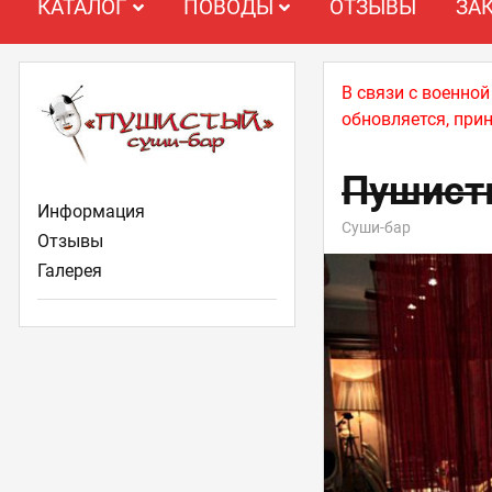
КАТАЛОГ
ПОВОДЫ
ОТЗЫВЫ
ЗА
В связи с военно
обновляется, при
Пушист
Информация
Суши-бар
Отзывы
Галерея