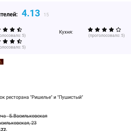
4.13
ителей:
15
Кухня:
голосовало:
5
)
(проголосовало:
5
)
голосовало:
5
)
ок ресторана "Ришелье" и "Пушистый"
ича - Б.Васильковская
асильковская, 23
-77