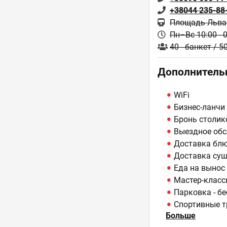
+38044 235-88
Площадь Льва 
Пн–Вс 10:00 - 
40 - банкет / 5
Дополнитель
WiFi
Бизнес-ланчи
Бронь столик
Выездное обс
Доставка блюд
Доставка суши
Еда на вынос
Мастер-клас
Парковка - б
Спортивные т
Больше
ТВ-плазмы