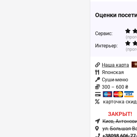
Оценки посет
Сервис:
(про
Интерьер:
(про
Наша карта
Японская
Суши-меню
300 – 600 ₴
карточка скид
ЗАКРЫТ!
Киев
, Антонов
ул. Большая В
+38098 606-77