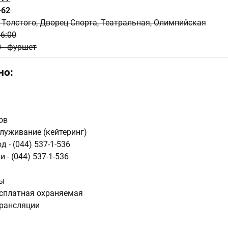
-62
Толстого, Дворец Спорта, Театральная, Олимпийская
06:00
0 - фуршет
но:
ов
луживание (кейтеринг)
 - (044) 537-1-536
 - (044) 537-1-536
сы
есплатная охраняемая
рансляции