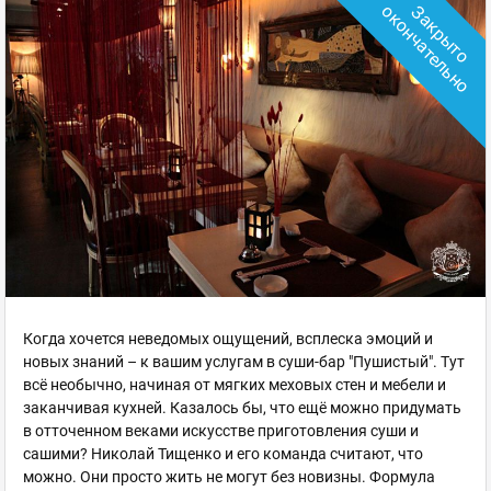
о
З
а
к
р
ы
т
о
о
к
о
н
ч
а
т
е
л
ь
н
Когда хочется неведомых ощущений, всплеска эмоций и
новых знаний – к вашим услугам в суши-бар "Пушистый". Тут
всё необычно, начиная от мягких меховых стен и мебели и
заканчивая кухней. Казалось бы, что ещё можно придумать
в отточенном веками искусстве приготовления суши и
сашими? Николай Тищенко и его команда считают, что
можно. Они просто жить не могут без новизны. Формула