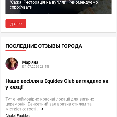
"Сажа. Ресторація на вугіллі": Рекомендуємо
спробувати!
далее
ПОСЛЕДНИЕ ОТЗЫВЫ ГОРОДА
Мар'яна
[31.07.2026 23:45]
Наше весілля в Equides Club виглядало як
у казці!
Тут є неймовірно красиві локаціі для виїзних
церемоній. Бенкетний зал вразив стилем та
місткістю: гості
...
Chalet Equides