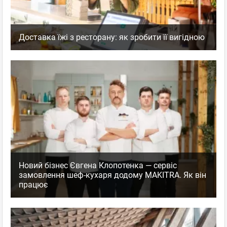
Доставка їжі з ресторану: як зробити її вигідною
Новий бізнес Євгена Клопотенка — сервіс
замовлення шеф-кухаря додому MAKITRA. Як він
працює