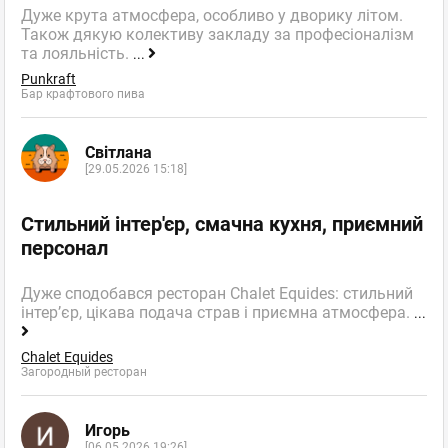
Дуже крута атмосфера, особливо у дворику літом.
Також дякую колективу закладу за професіоналізм
та лояльність.
...
Punkraft
Бар крафтового пива
Світлана
[29.05.2026 15:18]
Стильний інтер'єр, смачна кухня, приємний
персонал
Дуже сподобався ресторан Chalet Equides: стильний
інтер’єр, цікава подача страв і приємна атмосфера.
...
Chalet Equides
Загородный ресторан
Игорь
[06.05.2026 19:26]