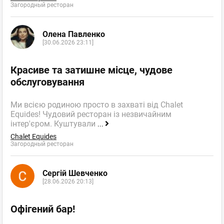
Загородный ресторан
Олена Павленко
[30.06.2026 23:11]
Красиве та затишне місце, чудове
обслуговування
Ми всією родиною просто в захваті від Chalet
Equides! Чудовий ресторан із незвичайним
інтер'єром. Куштували
...
Chalet Equides
Загородный ресторан
Сергій Шевченко
[28.06.2026 20:13]
Офігений бар!