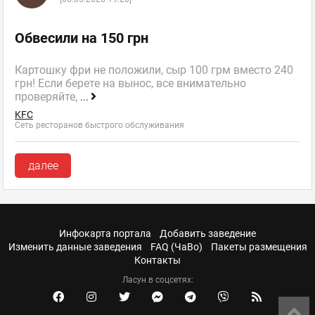
Обвесили на 150 грн
Картошку фри не положили, сыр 100 грм вместо 240
грн! Если берете на вынос, все внимательно
проверяйте,
...
KFC
Сеть ресторанов быстрого обслуживания
далее
Инфокарта портала
Добавить заведение
Изменить данные заведения
FAQ (ЧаВо)
Пакеты размещения
Контакты
Ласун в соцсетях: