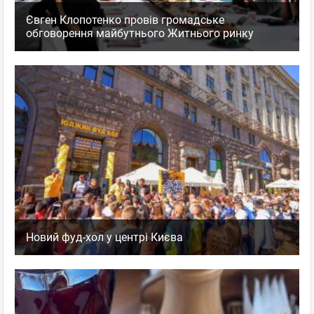
Євген Клопотенко провів громадське
обговорення майбутнього Житнього ринку
Новий фуд-хол у центрі Києва