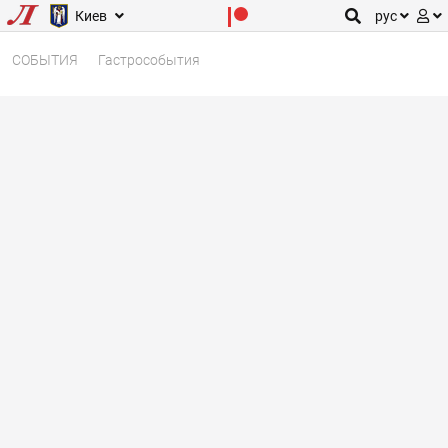
Киев
рус
СОБЫТИЯ
Гастрособытия