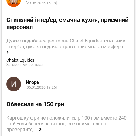
[29.05.2026 15:18]
Стильний інтер'єр, смачна кухня, приємний
персонал
Дуже сподобався ресторан Chalet Equides: стильний
інтер’єр, цікава подача страв і приємна атмосфера.
...
Chalet Equides
Загородный ресторан
Игорь
[06.05.2026 19:26]
Обвесили на 150 грн
Картошку фри не положили, сыр 100 грм вместо 240
грн! Если берете на вынос, все внимательно
проверяйте,
...