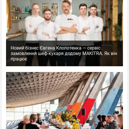
Новий бізнес Євгена Клопотенка — сервіс
замовлення шеф-кухаря додому MAKITRA. Як він
працює