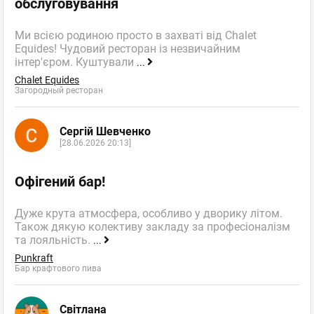
обслуговування
Ми всією родиною просто в захваті від Chalet
Equides! Чудовий ресторан із незвичайним
інтер'єром. Куштували
...
Chalet Equides
Загородный ресторан
Сергій Шевченко
[28.06.2026 20:13]
Офігений бар!
Дуже крута атмосфера, особливо у дворику літом.
Також дякую колективу закладу за професіоналізм
та лояльність.
...
Punkraft
Бар крафтового пива
Світлана