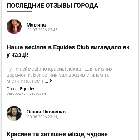
ПОСЛЕДНИЕ ОТЗЫВЫ ГОРОДА
Мар'яна
[31.07.2026 23:45]
Наше весілля в Equides Club виглядало як
у казці!
Тут є неймовірно красиві локаціі для виїзних
церемоній. Бенкетний зал вразив стилем та
місткістю: гості
...
Chalet Equides
Загородный ресторан
Олена Павленко
[30.06.2026 23:11]
Красиве та затишне місце, чудове