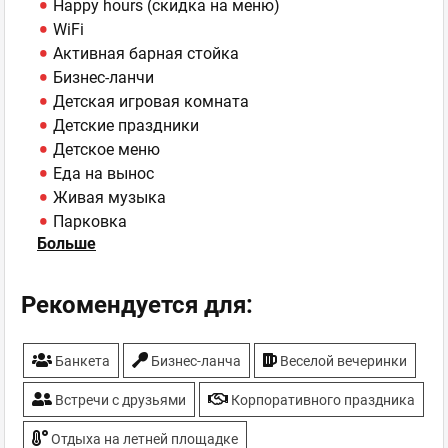
Happy hours (скидка на меню)
WiFi
Активная барная стойка
Бизнес-ланчи
Детская игровая комната
Детские праздники
Детское меню
Еда на вынос
Живая музыка
Парковка
Больше
Рекомендуемые напитки - пиво собственного
изготовления
Собственная выпечка
Рекомендуется для:
Собственная мини-пивоварня
Спортивные трансляции
Банкета
Бизнес-ланча
Веселой вечеринки
ТВ-плазмы
Хоспер
Встречи с друзьями
Корпоративного праздника
Отдыха на летней площадке