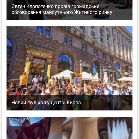
Євген Клопотенко провів громадське
обговорення майбутнього Житнього ринку
Новий фуд-хол у центрі Києва