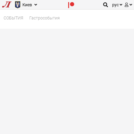
Киев
рус
СОБЫТИЯ
Гастрособытия