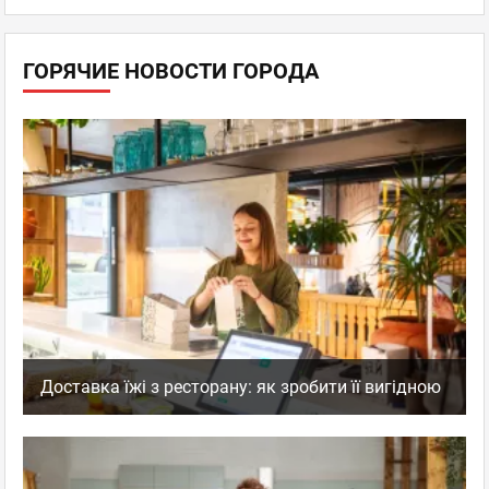
пр. Броварской, 29А
+38093 263 7966
ГОРЯЧИЕ НОВОСТИ ГОРОДА
Дарница
Пн–Чт 10:00 - 22:00,
Пт–Сб 10:00 - 24:00
отзывов: 0
Заведение работает только на доставку и
самовывоз
Киев
, Почайна - Оболонь
пр. Героев Сталинграда, 24 А
Минская
Пн–Вс 10:00 - 22:00
отзывов: 0
Доставка їжі з ресторану: як зробити її вигідною