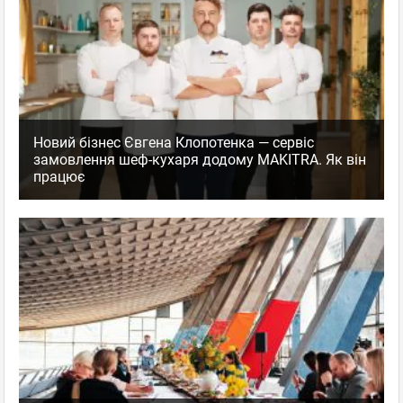
Новий бізнес Євгена Клопотенка — сервіс
замовлення шеф-кухаря додому MAKITRA. Як він
працює