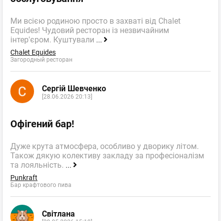
Ми всією родиною просто в захваті від Chalet
Equides! Чудовий ресторан із незвичайним
інтер'єром. Куштували
...
Chalet Equides
Загородный ресторан
Сергій Шевченко
[28.06.2026 20:13]
Офігений бар!
Дуже крута атмосфера, особливо у дворику літом.
Також дякую колективу закладу за професіоналізм
та лояльність.
...
Punkraft
Бар крафтового пива
Світлана