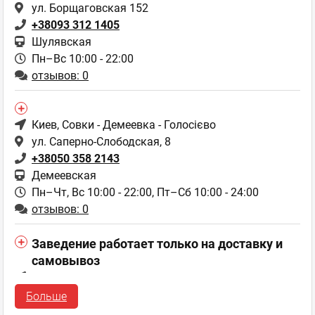
ул. Борщаговская 152
+38093 312 1405
Шулявская
Пн–Вс 10:00 - 22:00
отзывов: 0
Киев
, Совки - Демеевка - Голосієво
ул. Саперно-Слободская, 8
+38050 358 2143
Демеевская
Пн–Чт, Вс 10:00 - 22:00,
Пт–Сб 10:00 - 24:00
отзывов: 0
Заведение работает только на доставку и
самовывоз
Киев
, Троещина - Воскресенка
ул. Оноре де Бальзака, 55 Б
Больше
Пн–Чт, Вс 10:00 - 22:30,
Пт–Сб 10:00 - 24:00