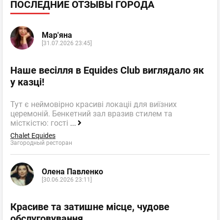
ПОСЛЕДНИЕ ОТЗЫВЫ ГОРОДА
Мар'яна
[31.07.2026 23:45]
Наше весілля в Equides Club виглядало як
у казці!
Тут є неймовірно красиві локаціі для виїзних
церемоній. Бенкетний зал вразив стилем та
місткістю: гості
...
Chalet Equides
Загородный ресторан
Олена Павленко
[30.06.2026 23:11]
Красиве та затишне місце, чудове
обслуговування