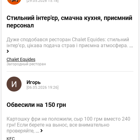
[29.05.2026 15:18]
Стильний інтер'єр, смачна кухня, приємний
персонал
Дуже сподобався ресторан Chalet Equides: стильний
інтер’єр, цікава подача страв і приємна атмосфера.
...
Chalet Equides
Загородный ресторан
Игорь
[06.05.2026 19:26]
Обвесили на 150 грн
Картошку фри не положили, сыр 100 грм вместо 240
грн! Если берете на вынос, все внимательно
проверяйте,
...
KFC