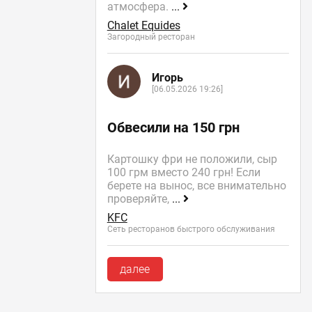
атмосфера.
...
Chalet Equides
Загородный ресторан
Игорь
[06.05.2026 19:26]
Обвесили на 150 грн
Картошку фри не положили, сыр
100 грм вместо 240 грн! Если
берете на вынос, все внимательно
проверяйте,
...
KFC
Сеть ресторанов быстрого обслуживания
далее