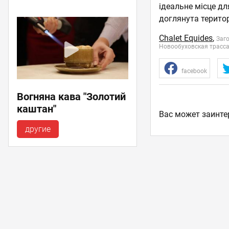
ідеальне місце дл
доглянута територ
Chalet Equides
,
Заг
Новообуховская трасса, 
facebook
Вогняна кава "Золотий
каштан"
Ваc может заинте
другие