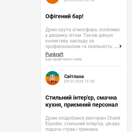
[28.06.2026 20:13]
Офігений бар!
Дуже крута атмосфера, особливо
у дворику літом. Також дякую
колективу закладу за
професіоналізм та лояльність.
...
Punkraft
Бар крафтового пива
Світлана
[29.05.2026 15:18]
Стильний інтер'єр, смачна
кухня, приємний персонал
Дуже сподобався ресторан Chalet
Equides: стильний інтер’єр, цікава
подача страв і приємна