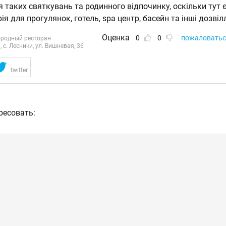
я таких святкувань та родинного відпочинку, оскільки тут 
ія для прогулянок, готель, spa центр, басейн та інші дозвіл
Оценка
0
0
пожаловатьс
ородный ресторан
с. Лесники, ул. Вишневая, 36
twitter
ресовать: