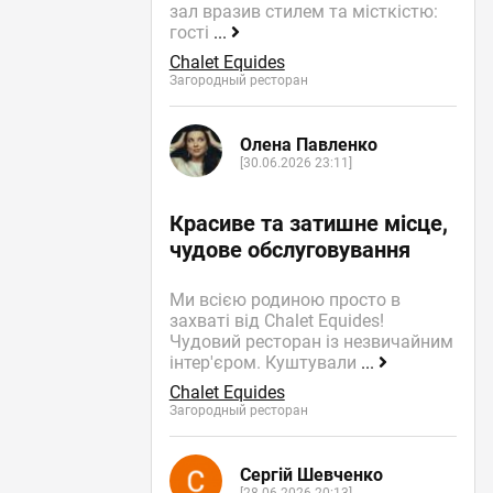
зал вразив стилем та місткістю:
гості
...
Chalet Equides
Загородный ресторан
Олена Павленко
[30.06.2026 23:11]
Красиве та затишне місце,
чудове обслуговування
Ми всією родиною просто в
захваті від Chalet Equides!
Чудовий ресторан із незвичайним
інтер'єром. Куштували
...
Chalet Equides
Загородный ресторан
Сергій Шевченко