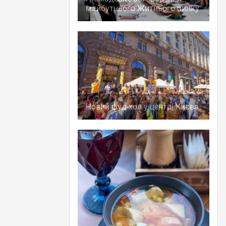
майбутнього Житнього ринку
Новий фуд-хол у центрі Києва