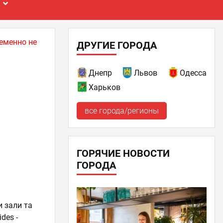
Е
еменно не
ДРУГИЕ ГОРОДА
Днепр
Львов
Одесса
Харьков
все города/регионы
ГОРЯЧИЕ НОВОСТИ
ГОРОДА
и зали та
des -