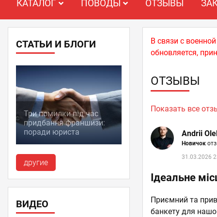
КАТАЛОГ
ПОВОДЫ
ОТЗЫВЫ
ЗА
В связи с военно
СТАТЬИ И БЛОГИ
обновляется, при
ОТЗЫВЫ
Показать все от
Три помилки під час
придбання франшизи:
поради юриста
Andrii Ol
Новичок
отз
31.03.2026 2
другие
Ідеальне міс
Приємний та приві
ВИДЕО
банкету для нашог