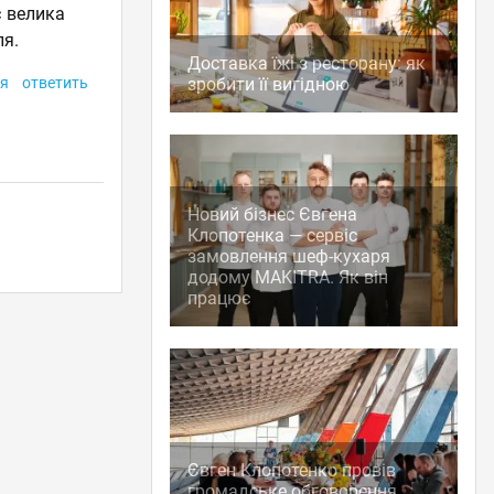
є велика
ля.
Доставка їжі з ресторану: як
я
ответить
зробити її вигідною
Новий бізнес Євгена
Клопотенка — сервіс
замовлення шеф-кухаря
додому MAKITRA. Як він
працює
Євген Клопотенко провів
громадське обговорення