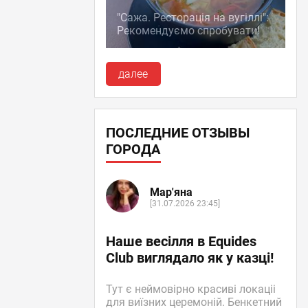
"Сажа. Ресторація на вугіллі":
Рекомендуємо спробувати!
далее
ПОСЛЕДНИЕ ОТЗЫВЫ
ГОРОДА
Мар'яна
[31.07.2026 23:45]
Наше весілля в Equides
Club виглядало як у казці!
Тут є неймовірно красиві локаціі
для виїзних церемоній. Бенкетний