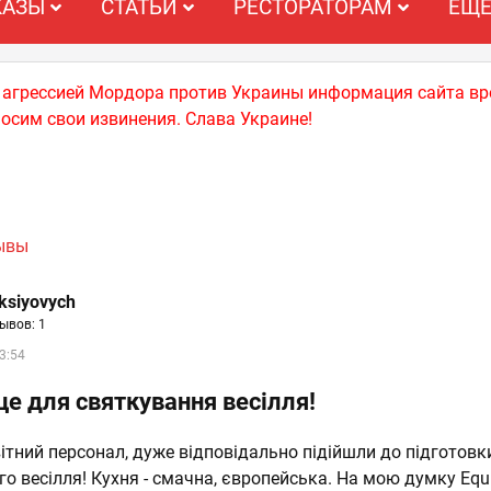
КАЗЫ
СТАТЬИ
РЕСТОРАТОРАМ
ЕЩ
й агрессией Мордора против Украины информация сайта вр
носим свои извинения. Слава Украине!
зывы
eksiyovych
ывов: 1
3:54
це для святкування весілля!
тний персонал, дуже відповідально підійшли до підготовк
о весілля! Кухня - смачна, європейська. На мою думку Equi