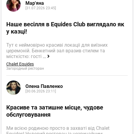
Мар'яна
[31.07.2026 23:45]
Наше весілля в Equides Club виглядало як
у казці!
Тут є неймовірно красиві локаціі для виїзних
церемоній. Бенкетний зал вразив стилем та
місткістю: гості
...
Chalet Equides
Загородный ресторан
Олена Павленко
[30.06.2026 23:11]
Красиве та затишне місце, чудове
обслуговування
Ми всією родиною просто в захваті від Chalet
Equides! Чудовий ресторан із незвичайним