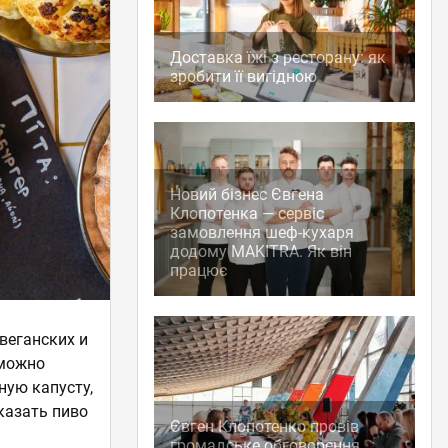
Доставка їжі з ресторану: як
зробити її вигідною
Новий бізнес Євгена
Клопотенка — сервіс
замовлення шеф-кухаря
додому MAKITRA. Як він
працює
веганских и
 можно
ную капусту,
казать пиво
Євген Клопотенко провів
громадське обговорення