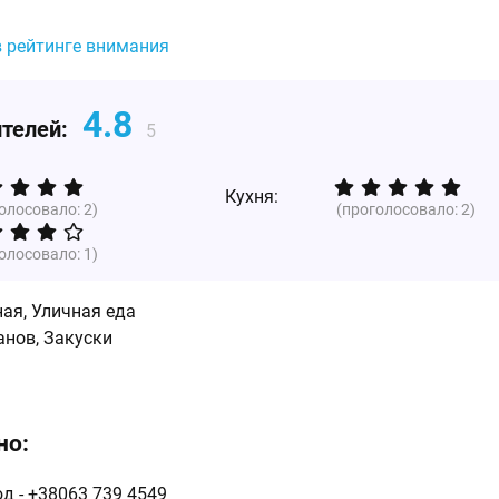
в рейтинге внимания
4.8
ителей:
5
Кухня:
голосовало:
2
)
(проголосовало:
2
)
голосовало:
1
)
ная
,
Уличная еда
анов, Закуски
но:
д - +38063 739 4549