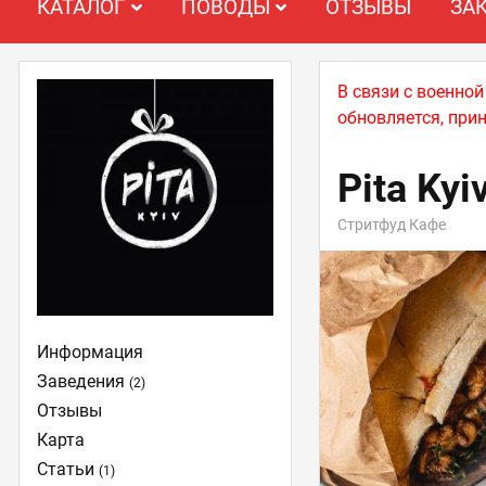
КАТАЛОГ
ПОВОДЫ
ОТЗЫВЫ
ЗА
В связи с военно
обновляется, при
Pita Kyi
Стритфуд Кафе
Информация
Заведения
(2)
Отзывы
Карта
Статьи
(1)