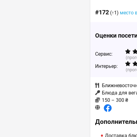
#172
(↑1)
место 
Оценки посет
Сервис:
(про
Интерьер:
(про
Ближневосточ
Блюда для вег
150 – 300 ₴
Дополнитель
Доставка блю