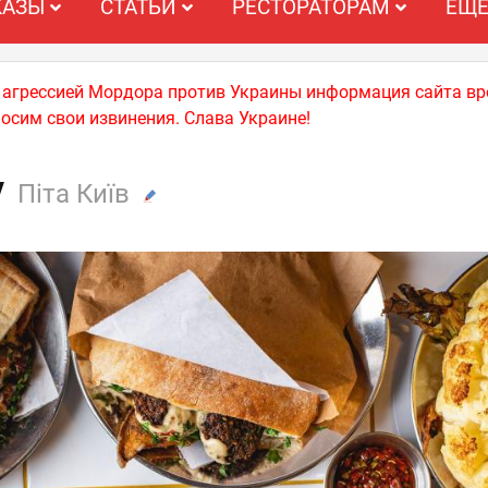
КАЗЫ
СТАТЬИ
РЕСТОРАТОРАМ
ЕЩ
й агрессией Мордора против Украины информация сайта вр
носим свои извинения. Слава Украине!
v
Піта Київ