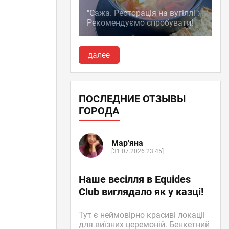
"Сажа. Ресторація на вугіллі":
Рекомендуємо спробувати!
далее
ПОСЛЕДНИЕ ОТЗЫВЫ
ГОРОДА
Мар'яна
[31.07.2026 23:45]
Наше весілля в Equides
Club виглядало як у казці!
Тут є неймовірно красиві локаціі
для виїзних церемоній. Бенкетний