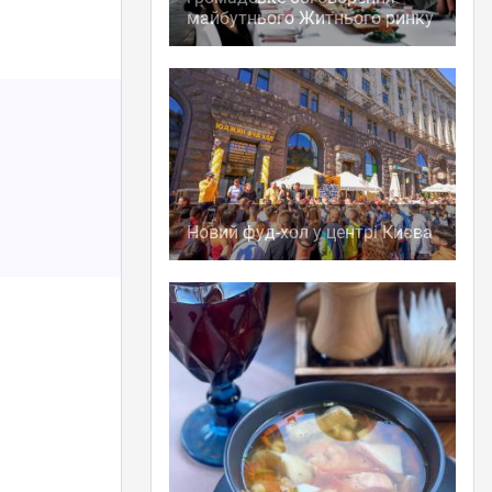
майбутнього Житнього ринку
Новий фуд-хол у центрі Києва