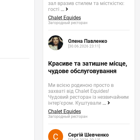
зал вразив стилем та місткістю:
гості
...
Chalet Equides
Загородный ресторан
Олена Павленко
[30.06.2026 23:11]
Красиве та затишне місце,
чудове обслуговування
Ми всією родиною просто в
захваті від Chalet Equides!
Чудовий ресторан із незвичайним
інтер'єром. Куштували
...
Chalet Equides
Загородный ресторан
Сергій Шевченко