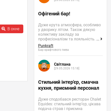
[28.06.2026 20:13]
Офігений бар!
Дуже крута атмосфера, особливо
В окне
у дворику літом. Також дякую
колективу закладу за
професіоналізм та лояльність.
...
Punkraft
Бар крафтового пива
Світлана
[29.05.2026 15:18]
Стильний інтер'єр, смачна
кухня, приємний персонал
Дуже сподобався ресторан Chalet
Equides: стильний інтер’єр, цікава
подача страв і приємна