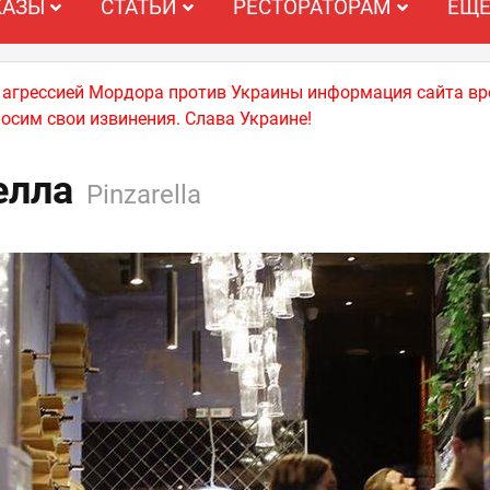
КАЗЫ
СТАТЬИ
РЕСТОРАТОРАМ
ЕЩ
й агрессией Мордора против Украины информация сайта вр
носим свои извинения. Слава Украине!
елла
Pinzarella