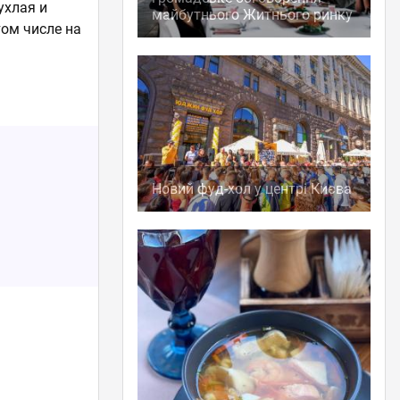
ухлая и
майбутнього Житнього ринку
том числе на
Новий фуд-хол у центрі Києва