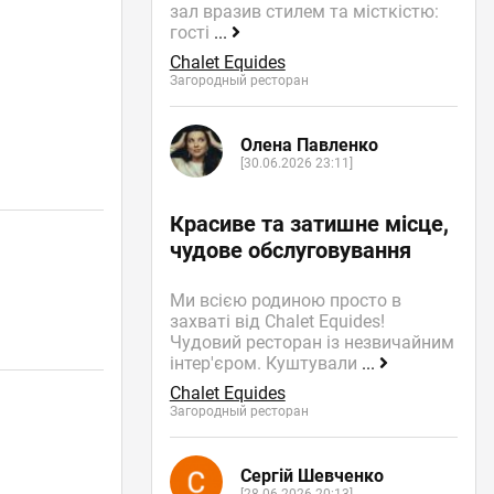
зал вразив стилем та місткістю:
гості
...
Chalet Equides
Загородный ресторан
Олена Павленко
[30.06.2026 23:11]
Красиве та затишне місце,
чудове обслуговування
Ми всією родиною просто в
захваті від Chalet Equides!
Чудовий ресторан із незвичайним
інтер'єром. Куштували
...
Chalet Equides
Загородный ресторан
Сергій Шевченко