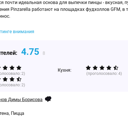
ся почти идеальная основа для выпечки пинцы - вкусная, п
ения Pinzarella работают на площадках фудхоллов GFM, в 
инос.
йтинге внимания
4.75
ителей:
8
Кухня:
голосовало:
2
)
(проголосовало:
4
)
голосовало:
2
)
нов Димы Борисова
тена, Пицца