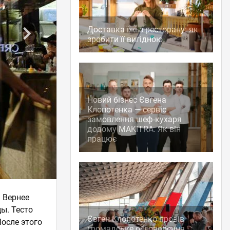
Доставка їжі з ресторану: як
зробити її вигідною
Новий бізнес Євгена
Клопотенка — сервіс
замовлення шеф-кухаря
додому MAKITRA. Як він
працює
. Вернее
цы. Тесто
Євген Клопотенко провів
После этого
громадське обговорення