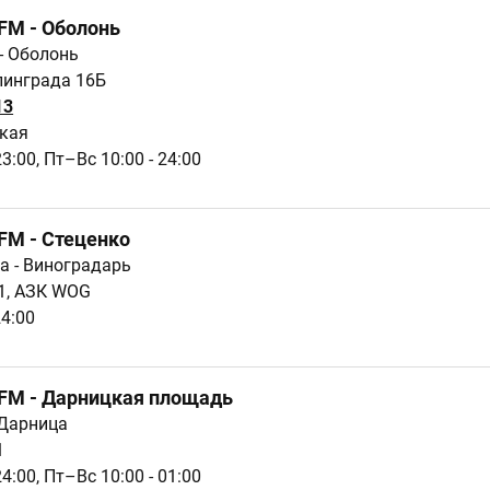
GFM - Оболонь
 - Оболонь
алинграда 16Б
13
ская
23:00,
Пт–Вс 10:00 - 24:00
GFM - Стеценко
ка - Виноградарь
21, АЗК WOG
24:00
 GFM - Дарницкая площадь
- Дарница
1
24:00,
Пт–Вс 10:00 - 01:00