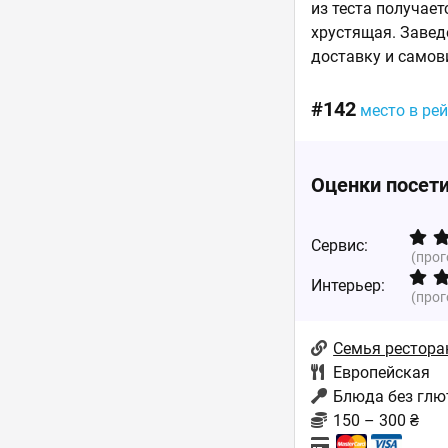
из теста получает
хрустящая. Завед
доставку и самов
#142
место в ре
Оценки посет
Сервис:
(про
Интерьер:
(про
Семья рестора
Европейская
Блюда без глю
150 – 300 ₴