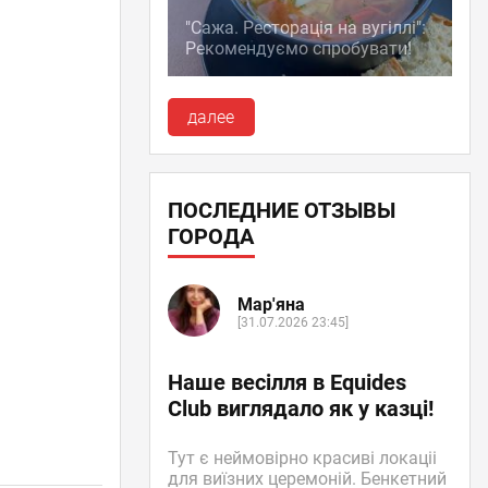
"Сажа. Ресторація на вугіллі":
Рекомендуємо спробувати!
далее
ПОСЛЕДНИЕ ОТЗЫВЫ
ГОРОДА
Мар'яна
[31.07.2026 23:45]
Наше весілля в Equides
Club виглядало як у казці!
Тут є неймовірно красиві локаціі
для виїзних церемоній. Бенкетний