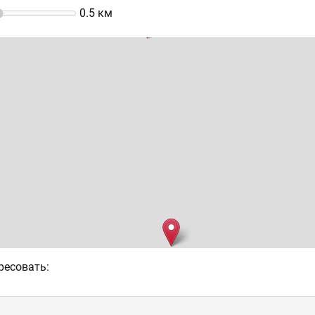
0.5
км
ресовать: