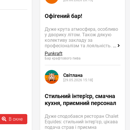
[28.06.2026 20:13]
Офігений бар!
Дуже крута атмосфера, особливо
у дворику літом. Також дякую
колективу закладу за
професіоналізм та лояльність.
...
Punkraft
Бар крафтового пива
Світлана
[29.05.2026 15:18]
Стильний інтер'єр, смачна
кухня, приємний персонал
Дуже сподобався ресторан Chalet
В окне
Equides: стильний інтер’єр, цікава
подача страв і приємна