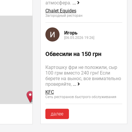
атмосфера.
...
Chalet Equides
Загородный ресторан
Игорь
[06.05.2026 19:26]
Обвесили на 150 грн
Картошку фри не положили, сыр
100 грм вместо 240 грн! Если
берете на вынос, все внимательно
проверяйте,
...
KFC
Сеть ресторанов быстрого обслуживания
далее