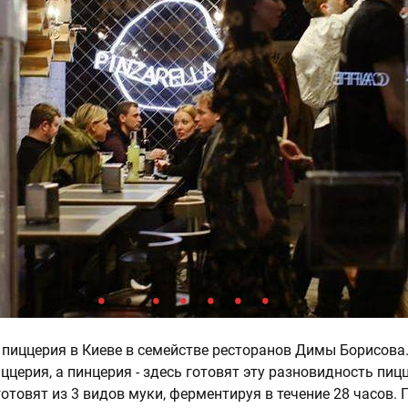
ая пиццерия в Киеве в семействе ресторанов Димы Борисова
ццерия, а пинцерия - здесь готовят эту разновидность пиц
отовят из 3 видов муки, ферментируя в течение 28 часов. 