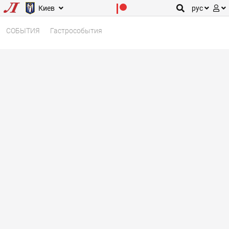
Киев
рус
СОБЫТИЯ
Гастрособытия