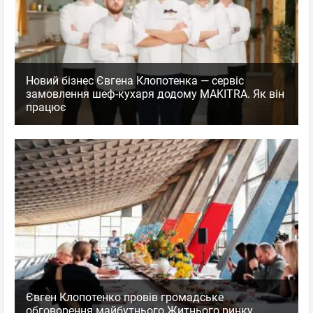
Новий бізнес Євгена Клопотенка — сервіс
замовлення шеф-кухаря додому MAKITRA. Як він
працює
Євген Клопотенко провів громадське
обговорення майбутнього Житнього ринку