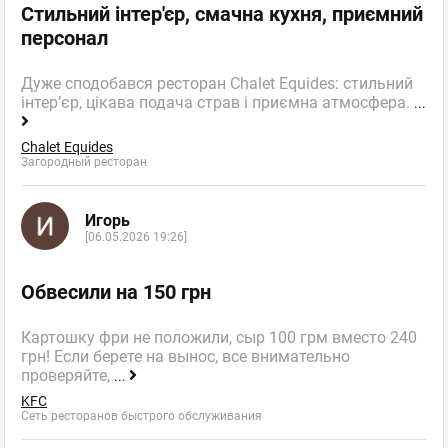
Стильний інтер'єр, смачна кухня, приємний
персонал
Дуже сподобався ресторан Chalet Equides: стильний
інтер’єр, цікава подача страв і приємна атмосфера.
...
Chalet Equides
Загородный ресторан
Игорь
[06.05.2026 19:26]
Обвесили на 150 грн
Картошку фри не положили, сыр 100 грм вместо 240
грн! Если берете на вынос, все внимательно
проверяйте,
...
KFC
Сеть ресторанов быстрого обслуживания