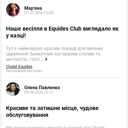
Мар'яна
[31.07.2026 23:45]
Наше весілля в Equides Club виглядало як
у казці!
Тут є неймовірно красиві локаціі для виїзних
церемоній. Бенкетний зал вразив стилем та
місткістю: гості
...
Chalet Equides
Загородный ресторан
Олена Павленко
[30.06.2026 23:11]
Красиве та затишне місце, чудове
обслуговування
Ми всією родиною просто в захваті від Chalet