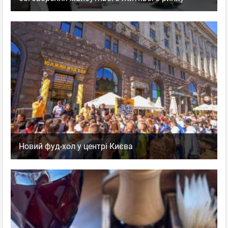
Новий фуд-хол у центрі Києва