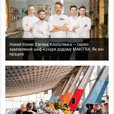
Новий бізнес Євгена Клопотенка — сервіс
замовлення шеф-кухаря додому MAKITRA. Як він
працює