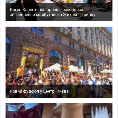
Євген Клопотенко провів громадське
обговорення майбутнього Житнього ринку
Новий фуд-хол у центрі Києва