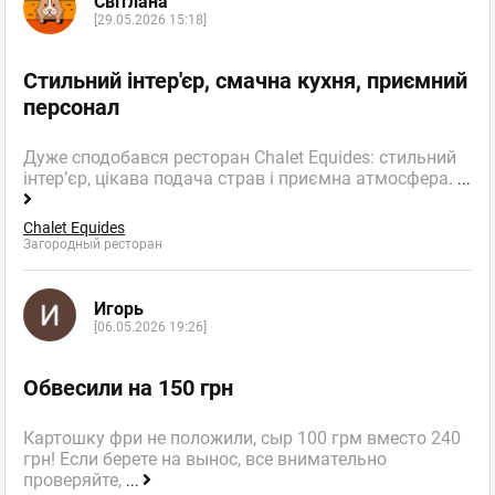
Світлана
[29.05.2026 15:18]
Стильний інтер'єр, смачна кухня, приємний
персонал
Дуже сподобався ресторан Chalet Equides: стильний
інтер’єр, цікава подача страв і приємна атмосфера.
...
Chalet Equides
Загородный ресторан
Игорь
[06.05.2026 19:26]
Обвесили на 150 грн
Картошку фри не положили, сыр 100 грм вместо 240
грн! Если берете на вынос, все внимательно
проверяйте,
...