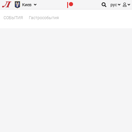
Киев
рус
СОБЫТИЯ
Гастрособытия