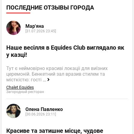
ПОСЛЕДНИЕ ОТЗЫВЫ ГОРОДА
Мар'яна
[31.07.2026 23:45]
Наше весілля в Equides Club виглядало як
у казці!
Тут є неймовірно красиві локаціі для виїзних
церемоній. Бенкетний зал вразив стилем та
місткістю: гості
...
Chalet Equides
Загородный ресторан
Олена Павленко
[30.06.2026 23:11]
Красиве та затишне місце, чудове