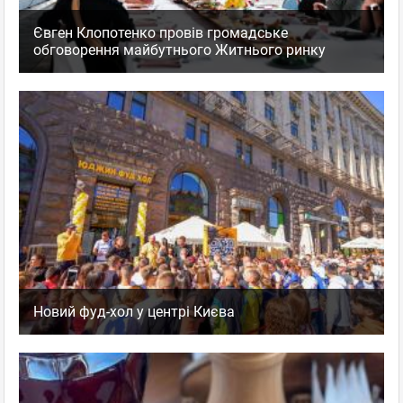
Євген Клопотенко провів громадське
обговорення майбутнього Житнього ринку
Новий фуд-хол у центрі Києва