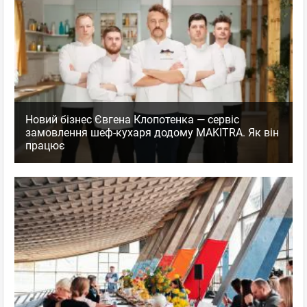
Новий бізнес Євгена Клопотенка — сервіс
замовлення шеф-кухаря додому MAKITRA. Як він
працює