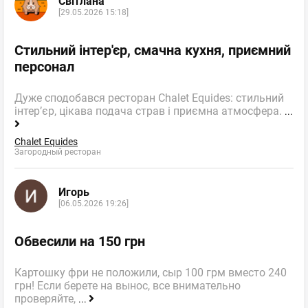
Світлана
[29.05.2026 15:18]
Стильний інтер'єр, смачна кухня, приємний
персонал
Дуже сподобався ресторан Chalet Equides: стильний
інтер’єр, цікава подача страв і приємна атмосфера.
...
Chalet Equides
Загородный ресторан
Игорь
[06.05.2026 19:26]
Обвесили на 150 грн
Картошку фри не положили, сыр 100 грм вместо 240
грн! Если берете на вынос, все внимательно
проверяйте,
...