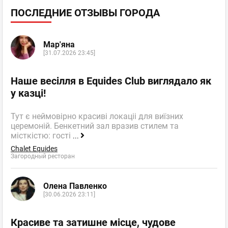
ПОСЛЕДНИЕ ОТЗЫВЫ ГОРОДА
Мар'яна
[31.07.2026 23:45]
Наше весілля в Equides Club виглядало як
у казці!
Тут є неймовірно красиві локаціі для виїзних
церемоній. Бенкетний зал вразив стилем та
місткістю: гості
...
Chalet Equides
Загородный ресторан
Олена Павленко
[30.06.2026 23:11]
Красиве та затишне місце, чудове