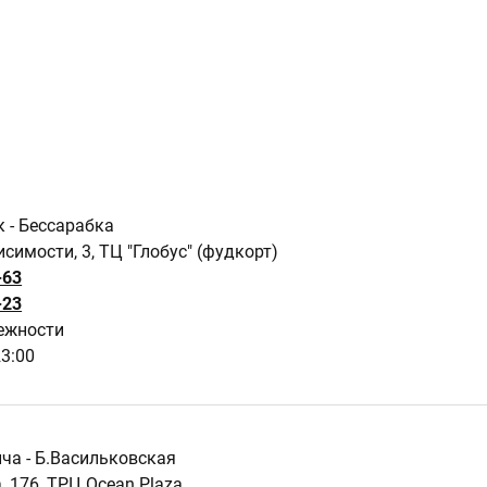
к - Бессарабка
имости, 3, ТЦ "Глобус" (фудкорт)
-63
-23
ежности
23:00
ича - Б.Васильковская
, 176, ТРЦ Ocean Plaza