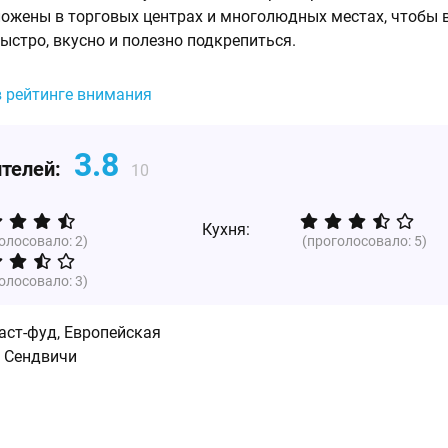
ожены в торговых центрах и многолюдных местах, чтобы 
быстро, вкусно и полезно подкрепиться.
в рейтинге внимания
3.8
ителей:
10
Кухня:
голосовало:
2
)
(проголосовало:
5
)
голосовало:
3
)
аст-фуд
,
Европейская
, Сендвичи