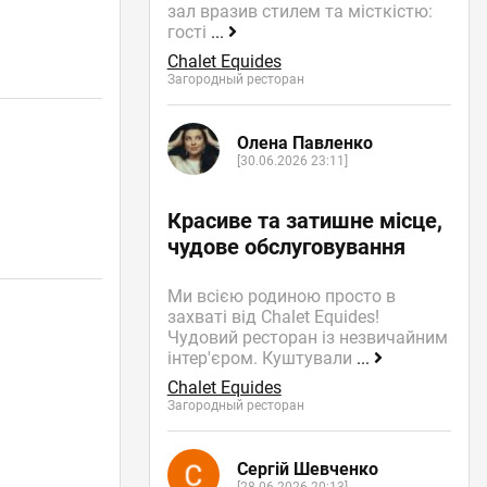
зал вразив стилем та місткістю:
гості
...
Chalet Equides
Загородный ресторан
Олена Павленко
[30.06.2026 23:11]
Красиве та затишне місце,
чудове обслуговування
Ми всією родиною просто в
захваті від Chalet Equides!
Чудовий ресторан із незвичайним
інтер'єром. Куштували
...
Chalet Equides
Загородный ресторан
Сергій Шевченко