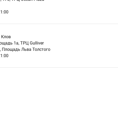
21:00
- Клов
щадь 1a, ТРЦ Gulliver
, Площадь Льва Толстого
21:00
я
кая, 6Д, ТРЦ Lavina Mall
21:00
и - Позняки - Харьковский