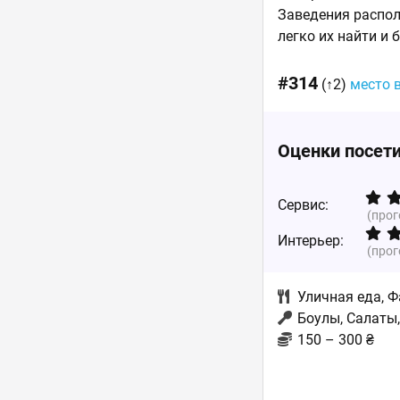
Заведения распол
легко их найти и 
#314
(↑2)
место 
Оценки посет
Сервис:
(про
Интерьер:
(про
Уличная еда
,
Ф
Боулы, Салаты
150 – 300 ₴