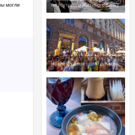
вы могли
майбутнього Житнього ринку
Новий фуд-хол у центрі Києва