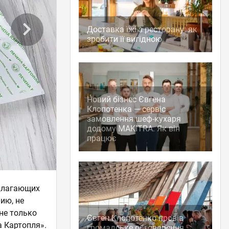
Доставка їжі з ресторану: як
зробити її вигідною
Новий бізнес Євгена
Клопотенка — сервіс
замовлення шеф-кухаря
додому MAKITRA. Як він
працює
едлагающих
ию, не
не только
Євген Клопотенко провів
а Картопля».
громадське обговорення