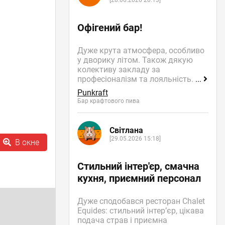
[28.06.2026 20:13]
Офігений бар!
Дуже крута атмосфера, особливо
у дворику літом. Також дякую
колективу закладу за
професіоналізм та лояльність.
...
Punkraft
Бар крафтового пива
Світлана
[29.05.2026 15:18]
В окне
Стильний інтер'єр, смачна
кухня, приємний персонал
Дуже сподобався ресторан Chalet
Equides: стильний інтер’єр, цікава
подача страв і приємна