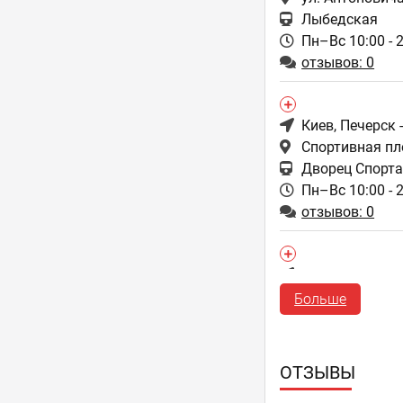
Лыбедская
Пн–Вс 10:00 - 
отзывов: 0
Киев
, Печерск 
Спортивная пло
Дворец Спорта
Пн–Вс 10:00 - 
отзывов: 0
Киев
, Окружна
улица Берковец
Больше
Пн–Вс 10:00 - 
отзывов: 0
ОТЗЫВЫ
Киев
, Осокорк