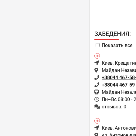
ЗAВЕДЕНИЯ:
Показать все
Киев
, Крещати
Майдан Независ
+38044 467-58
+38044 467-59
Майдан Незал
Пн–Вс 08:00 - 
отзывов: 0
Киев
, Антонов
ул. Антоновича