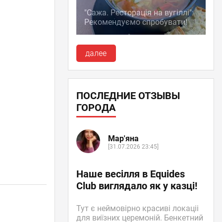
"Сажа. Ресторація на вугіллі":
Рекомендуємо спробувати!
далее
ПОСЛЕДНИЕ ОТЗЫВЫ
ГОРОДА
Мар'яна
[31.07.2026 23:45]
Наше весілля в Equides
Club виглядало як у казці!
Тут є неймовірно красиві локаціі
для виїзних церемоній. Бенкетний