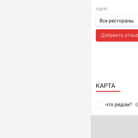
Днепровская на
Адрес
Осокорки
Пн–Вс 10:00 - 
отзывов: 0
Добавить отзы
КАРТА
что рядом?