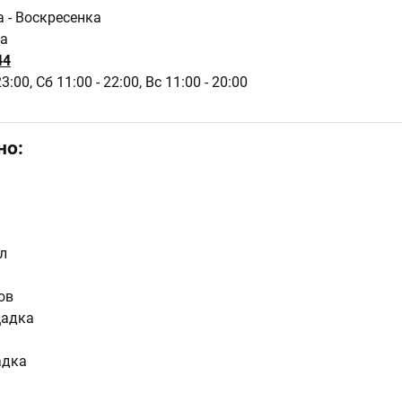
а - Воскресенка
7а
44
23:00,
Сб 11:00 - 22:00,
Вс 11:00 - 20:00
но:
л
ов
щадка
адка