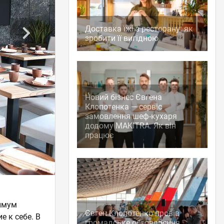
Доставка їжі з ресторану: як
зробити її вигідною
Новий бізнес Євгена
Клопотенка — сервіс
замовлення шеф-кухаря
додому MAKITRA. Як він
працює
.
симум
Євген Клопотенко провів
е к себе. В
громадське обговорення