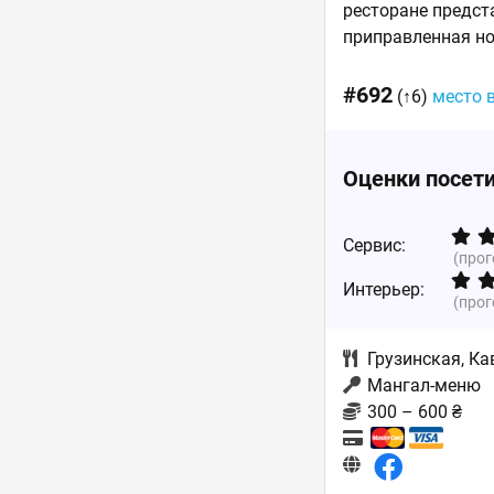
ресторане предст
приправленная но
#692
(↑6)
место 
Оценки посет
Сервис:
(про
Интерьер:
(про
Грузинская
,
Ка
Мангал-меню
300 – 600 ₴