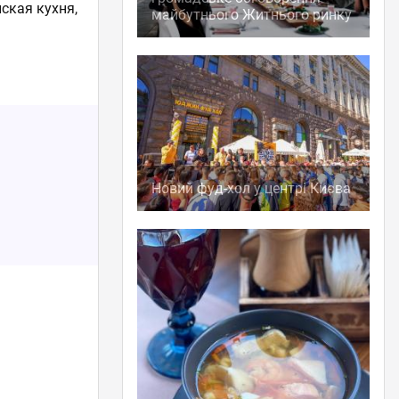
ская кухня,
майбутнього Житнього ринку
Новий фуд-хол у центрі Києва