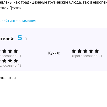
авлены как традиционные грузинские блюда, так и европей
ткой Грузии.
в рейтинге внимания
5
ителей:
3
Кухня:
голосовало:
1
)
(проголосовало:
1
)
голосовало:
1
)
вказская