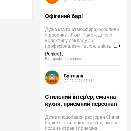
[28.06.2026 20:13]
Офігений бар!
Дуже крута атмосфера, особливо
у дворику літом. Також дякую
колективу закладу за
професіоналізм та лояльність.
...
Punkraft
Бар крафтового пива
Світлана
[29.05.2026 15:18]
Стильний інтер'єр, смачна
кухня, приємний персонал
Дуже сподобався ресторан Chalet
Equides: стильний інтер’єр, цікава
подача страв і приємна