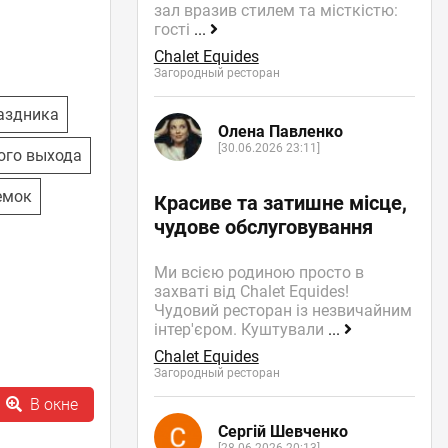
зал вразив стилем та місткістю:
гості
...
Chalet Equides
Загородный ресторан
аздника
Олена Павленко
[30.06.2026 23:11]
ого выхода
емок
Красиве та затишне місце,
чудове обслуговування
Ми всією родиною просто в
захваті від Chalet Equides!
Чудовий ресторан із незвичайним
інтер'єром. Куштували
...
Chalet Equides
Загородный ресторан
В окне
Сергій Шевченко