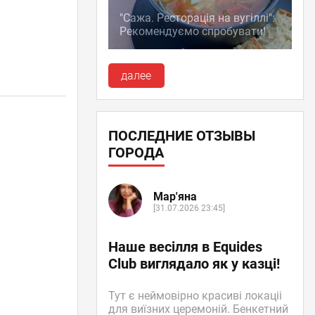
"Сажа. Ресторація на вугіллі":
Рекомендуємо спробувати!
далее
ПОСЛЕДНИЕ ОТЗЫВЫ
ГОРОДА
Мар'яна
[31.07.2026 23:45]
Наше весілля в Equides
Club виглядало як у казці!
Тут є неймовірно красиві локаціі
для виїзних церемоній. Бенкетний