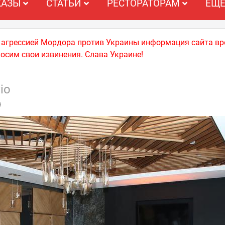
КАЗЫ
СТАТЬИ
РЕСТОРАТОРАМ
ЕЩ
й агрессией Мордора против Украины информация сайта вр
носим свои извинения. Слава Украине!
іо
н