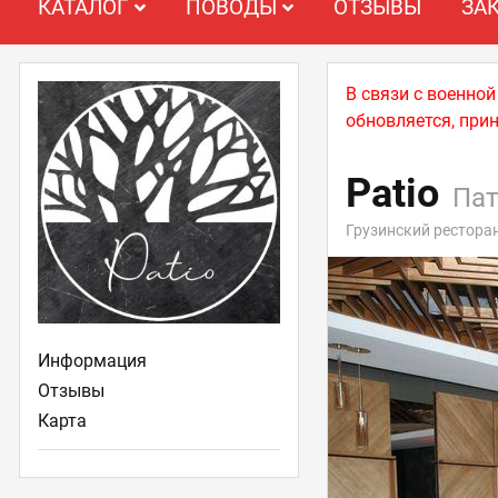
КАТАЛОГ
ПОВОДЫ
ОТЗЫВЫ
ЗА
В связи с военно
обновляется, при
Patio
Пат
Грузинский рестора
Информация
Отзывы
Карта