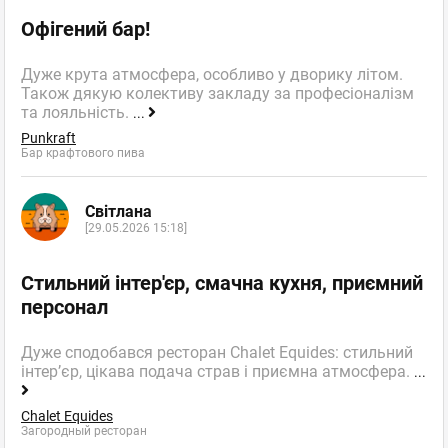
Офігений бар!
Дуже крута атмосфера, особливо у дворику літом.
Також дякую колективу закладу за професіоналізм
та лояльність.
...
Punkraft
Бар крафтового пива
Світлана
[29.05.2026 15:18]
Стильний інтер'єр, смачна кухня, приємний
персонал
Дуже сподобався ресторан Chalet Equides: стильний
інтер’єр, цікава подача страв і приємна атмосфера.
...
Chalet Equides
Загородный ресторан