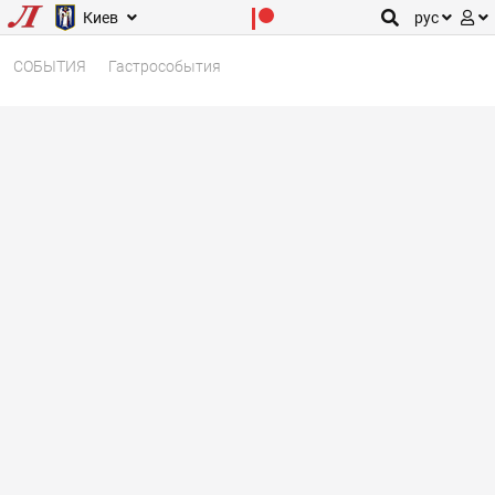
Киев
рус
СОБЫТИЯ
Гастрособытия