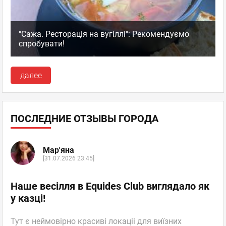
"Сажа. Ресторація на вугіллі": Рекомендуємо
спробувати!
далее
ПОСЛЕДНИЕ ОТЗЫВЫ ГОРОДА
Мар'яна
[31.07.2026 23:45]
Наше весілля в Equides Club виглядало як
у казці!
Тут є неймовірно красиві локаціі для виїзних