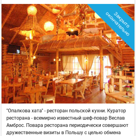
о
З
а
к
р
ы
т
о
о
к
о
н
ч
а
т
е
л
ь
н
"Опалкова хата" - ресторан польской кухни. Куратор
ресторана - всемирно известный шеф-повар Веслав
Амброс. Повара ресторана периодически совершают
дружественные визиты в Польшу с целью обмена