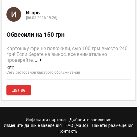
Игорь
[06.05.2026 19:26]
Обвесили на 150 грн
Картошку фри не положили, сыр 100 грм вместо 240
грн! Если берете на вынос, все внимательно
проверяйте,
...
KFC
Сеть ресторанов быстрого обслуживания
далее
Инфокарта портала
Добавить заведение
Изменить данные заведения
FAQ (ЧаВо)
Пакеты размещения
Контакты