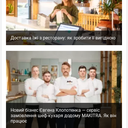
Доставка їжі з ресторану: як зробити її вигідною
Новий бізнес Євгена Клопотенка — сервіс
замовлення шеф-кухаря додому MAKITRA. Як він
працює