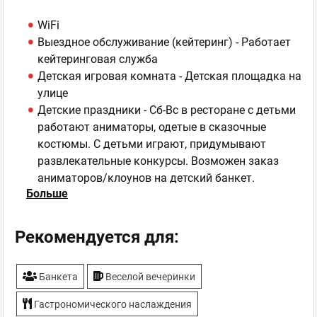
WiFi
Выездное обслуживание (кейтеринг) - Работает
кейтеринговая служба
Детская игровая комната - Детская площадка на
улице
Детские праздники - Сб-Вс в ресторане с детьми
работают аниматоры, одетые в сказочные
костюмы. С детьми играют, придумывают
развлекательные конкурсы. Возможен заказ
аниматоров/клоунов на детский банкет.
Больше
Детское меню - Специально разработанное
детское меню
Завтраки - Пн-Пт с 9.00 до 11.00, специально
Рекомендуется для:
разработанное меню завтраков
Котеджи - 19 домиков на 6-8 человек, 3 домика
Банкета
Веселой вечеринки
на 12 человек, 1 домик до 30 человек
Летняя площадка - Летняя площадка - огромная
Гастрономического наслаждения
территория, прилегающая к лесу, прекрасно