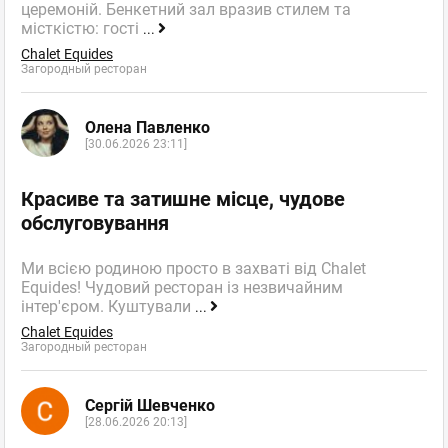
церемоній. Бенкетний зал вразив стилем та
місткістю: гості
...
Chalet Equides
Загородный ресторан
Олена Павленко
[30.06.2026 23:11]
Красиве та затишне місце, чудове
обслуговування
Ми всією родиною просто в захваті від Chalet
Equides! Чудовий ресторан із незвичайним
інтер'єром. Куштували
...
Chalet Equides
Загородный ресторан
Сергій Шевченко
[28.06.2026 20:13]