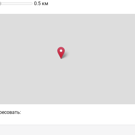
0.5
км
ресовать: