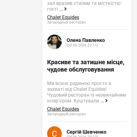
зал вразив стилем та місткістю:
гості
...
Chalet Equides
Загородный ресторан
Олена Павленко
[30.06.2026 23:11]
Красиве та затишне місце,
чудове обслуговування
Ми всією родиною просто в
захваті від Chalet Equides!
Чудовий ресторан із незвичайним
інтер'єром. Куштували
...
Chalet Equides
Загородный ресторан
Сергій Шевченко