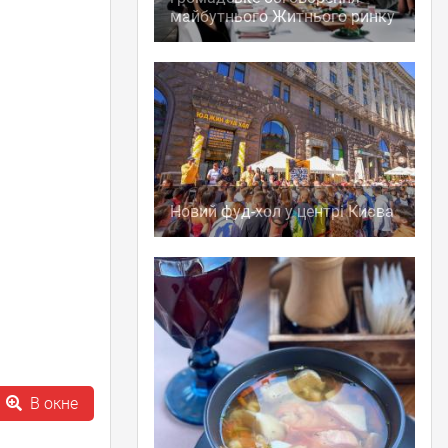
майбутнього Житнього ринку
Новий фуд-хол у центрі Києва
В окне