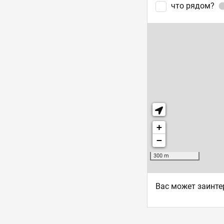
что рядом?
Ваc может заинте