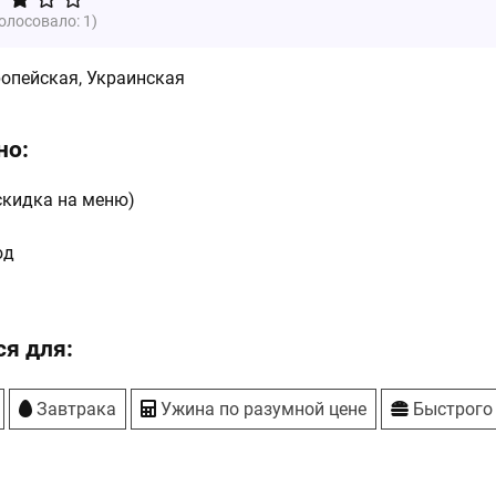
голосовало:
1
)
ропейская
,
Украинская
но:
(скидка на меню)
юд
я для:
Завтрака
Ужина по разумной цене
Быстрого 