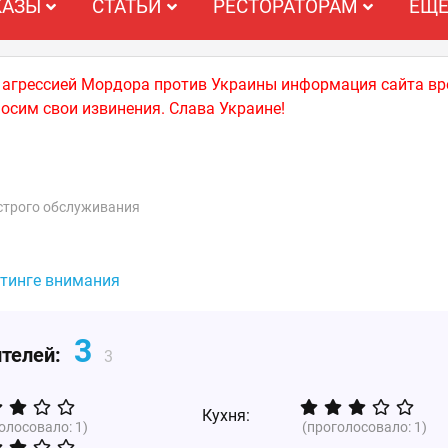
КАЗЫ
СТАТЬИ
РЕСТОРАТОРАМ
ЕЩ
й агрессией Мордора против Украины информация сайта вр
носим свои извинения. Слава Украине!
строго обслуживания
йтинге внимания
3
ителей:
3
Кухня:
голосовало:
1
)
(проголосовало:
1
)