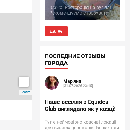
"Сажа. Ресторація на вугіллі":
Рекомендуємо спробувати!
далее
ПОСЛЕДНИЕ ОТЗЫВЫ
ГОРОДА
Мар'яна
[31.07.2026 23:45]
Наше весілля в Equides
Club виглядало як у казці!
Тут є неймовірно красиві локаціі
для виїзних церемоній. Бенкетний