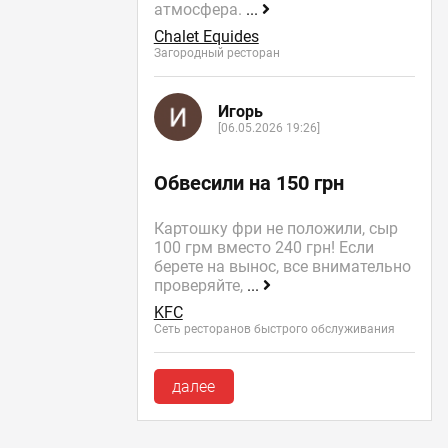
атмосфера.
...
Chalet Equides
Загородный ресторан
Игорь
[06.05.2026 19:26]
Обвесили на 150 грн
Картошку фри не положили, сыр
100 грм вместо 240 грн! Если
берете на вынос, все внимательно
проверяйте,
...
KFC
Сеть ресторанов быстрого обслуживания
далее