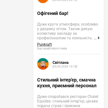
[28.06.2026 20:13]
Офігений бар!
Дуже крута атмосфера, особливо
у дворику літом. Також дякую
колективу закладу за
професіоналізм та лояльність.
...
Punkraft
Бар крафтового пива
Світлана
[29.05.2026 15:18]
Стильний інтер'єр, смачна
кухня, приємний персонал
Дуже сподобався ресторан Chalet
Equides: стильний інтер’єр, цікава
подача страв і приємна