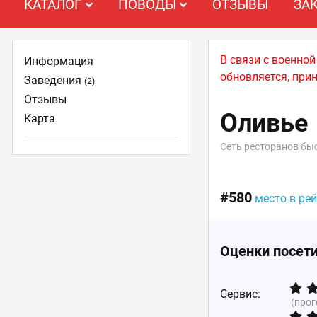
КАТАЛОГ
ПОВОДЫ
ОТЗЫВЫ
ЗА
В связи с военно
Информация
обновляется, при
Заведения
(2)
Отзывы
Оливье
Карта
Сеть ресторанов бы
#580
место в ре
Оценки посет
Сервис:
(про