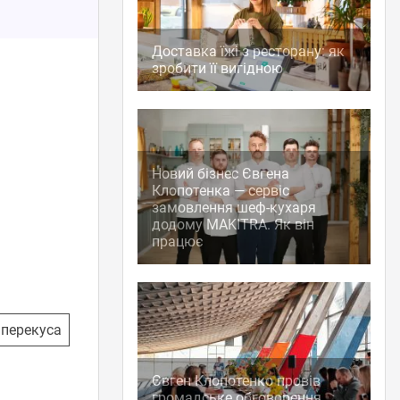
Доставка їжі з ресторану: як
зробити її вигідною
Новий бізнес Євгена
Клопотенка — сервіс
замовлення шеф-кухаря
додому MAKITRA. Як він
працює
перекуса
Євген Клопотенко провів
громадське обговорення