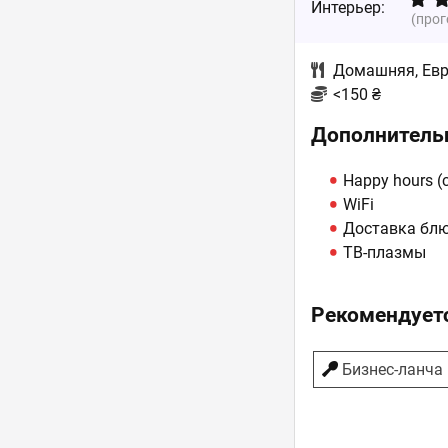
Интерьер:
(про
Домашняя
,
Ев
<150 ₴
Дополнитель
Happy hours 
WiFi
Доставка бл
ТВ-плазмы
Рекомендуетс
Бизнес-ланча