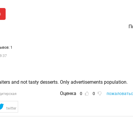
в
По
ывов: 1
9:37
iters and not tasty desserts. Only advertisements population.
Оценка
0
0
пожаловатьс
дитерская
twitter