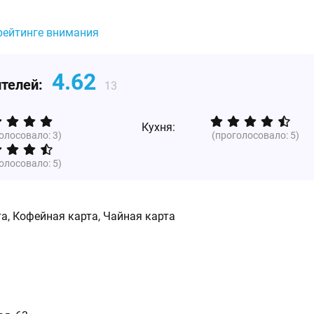
рейтинге внимания
4.62
ителей:
13
Кухня:
голосовало:
3
)
(проголосовало:
5
)
голосовало:
5
)
а, Кофейная карта, Чайная карта