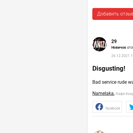
Добавить отзы
29
Новичок
отз
26.12.2021 1
Disgusting!
Bad service rude wa
Namelaka
,
Кафе Кон
facebook