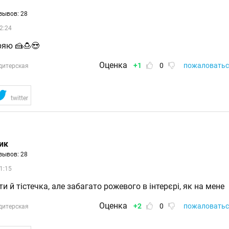
зывов: 28
2:24
ряю 🍰🍮😍
Оценка
+1
0
пожаловатьс
дитерская
twitter
ик
зывов: 28
1:15
и й тістечка, але забагато рожевого в інтерєрі, як на мене
Оценка
+2
0
пожаловатьс
дитерская