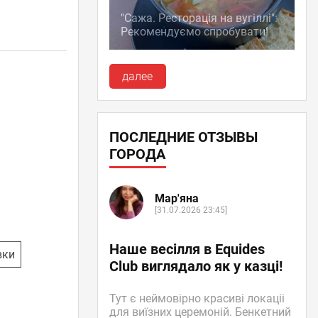
"Сажа. Ресторація на вугіллі":
Рекомендуємо спробувати!
далее
ПОСЛЕДНИЕ ОТЗЫВЫ
ГОРОДА
Мар'яна
[31.07.2026 23:45]
Наше весілля в Equides
вки
Club виглядало як у казці!
Тут є неймовірно красиві локаціі
для виїзних церемоній. Бенкетний