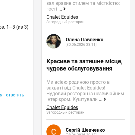
зал вразив стилем та місткістю:
гості
...
Chalet Equides
Загородный ресторан
з. 1–3 (из 3)
Олена Павленко
[30.06.2026 23:11]
Красиве та затишне місце,
чудове обслуговування
Ми всією родиною просто в
захваті від Chalet Equides!
Чудовий ресторан із незвичайним
я
ответить
інтер'єром. Куштували
...
Chalet Equides
Загородный ресторан
Сергій Шевченко