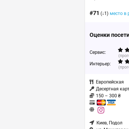
#71
(↓1)
место в 
Оценки посет
Сервис:
(про
Интерьер:
(про
Европейская
Десертная карт
150 – 300 ₴
Киев
, Подол