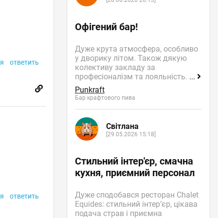
[28.06.2026 20:13]
Офігений бар!
Дуже крута атмосфера, особливо
у дворику літом. Також дякую
я
ответить
колективу закладу за
професіоналізм та лояльність.
...
Punkraft
Бар крафтового пива
Світлана
[29.05.2026 15:18]
Стильний інтер'єр, смачна
кухня, приємний персонал
Дуже сподобався ресторан Chalet
я
ответить
Equides: стильний інтер’єр, цікава
подача страв і приємна