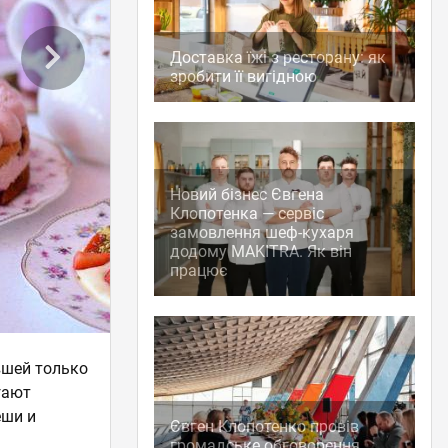
Доставка їжі з ресторану: як
зробити її вигідною
Новий бізнес Євгена
Клопотенка — сервіс
замовлення шеф-кухаря
додому MAKITRA. Як він
працює
вшей только
гают
еши и
Євген Клопотенко провів
громадське обговорення