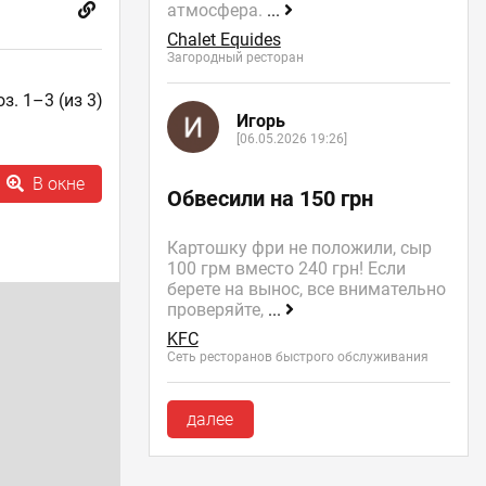
атмосфера.
...
Chalet Equides
Загородный ресторан
з. 1–3 (из 3)
Игорь
[06.05.2026 19:26]
В окне
Обвесили на 150 грн
Картошку фри не положили, сыр
100 грм вместо 240 грн! Если
берете на вынос, все внимательно
проверяйте,
...
KFC
Сеть ресторанов быстрого обслуживания
далее