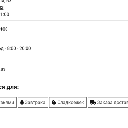
я, 63
33
21:00
но:
 - 8:00 - 20:00
каз
я для:
узьями
Завтрака
Сладкоежек
Заказа доста