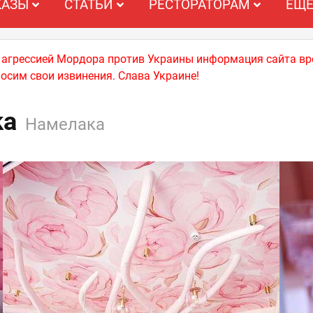
КАЗЫ
СТАТЬИ
РЕСТОРАТОРАМ
ЕЩ
й агрессией Мордора против Украины информация сайта вр
носим свои извинения. Слава Украине!
ka
Намелака