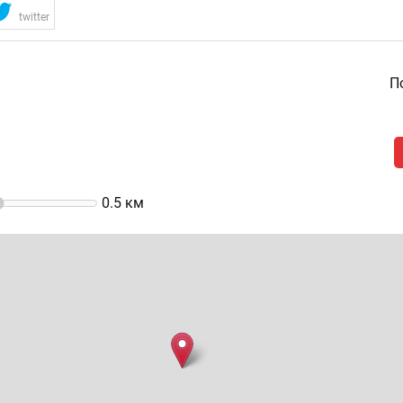
twitter
По
0.5
км