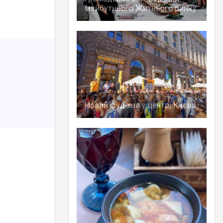
майбутнього Житнього ринку
Новий фуд-хол у центрі Києва