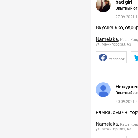
bad girl
Опытный
от
27.09.2021 1
Вкусненько, одоб
Namelaka
,
Кафе Кон
ул. Межигорская, 63
facebook
Нежданч
Опытный
от
20.09.2021 2
нямка, смачні торт
Namelaka
,
Кафе Кон
ул. Межигорская, 63