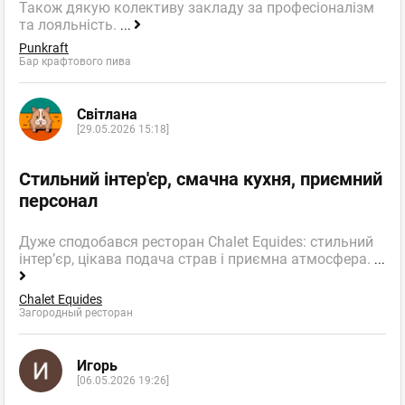
Також дякую колективу закладу за професіоналізм
та лояльність.
...
Punkraft
Бар крафтового пива
Світлана
[29.05.2026 15:18]
Стильний інтер'єр, смачна кухня, приємний
персонал
Дуже сподобався ресторан Chalet Equides: стильний
інтер’єр, цікава подача страв і приємна атмосфера.
...
Chalet Equides
Загородный ресторан
Игорь
[06.05.2026 19:26]