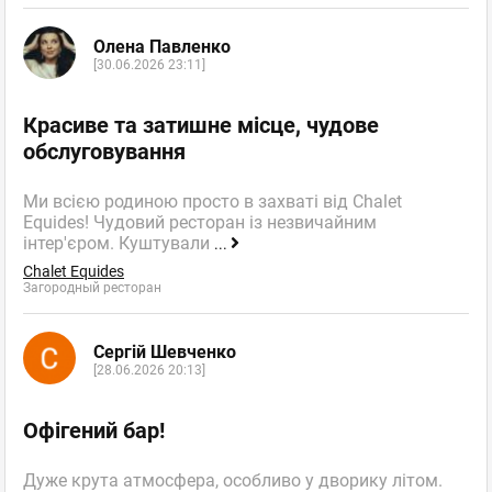
Олена Павленко
[30.06.2026 23:11]
Красиве та затишне місце, чудове
обслуговування
Ми всією родиною просто в захваті від Chalet
Equides! Чудовий ресторан із незвичайним
інтер'єром. Куштували
...
Chalet Equides
Загородный ресторан
Сергій Шевченко
[28.06.2026 20:13]
Офігений бар!
Дуже крута атмосфера, особливо у дворику літом.