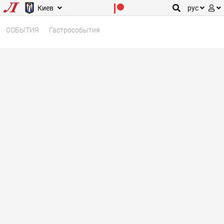
Киев
рус
СОБЫТИЯ
Гастрособытия