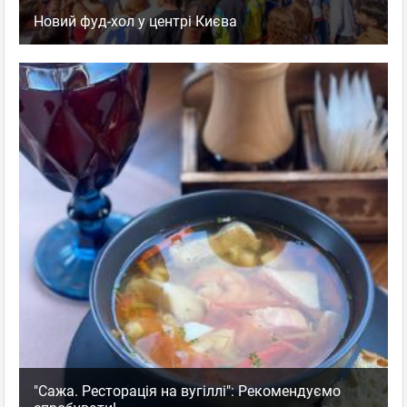
Новий фуд-хол у центрі Києва
"Сажа. Ресторація на вугіллі": Рекомендуємо