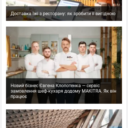
Доставка їжі з ресторану: як зробити її вигідною
Новий бізнес Євгена Клопотенка — сервіс
замовлення шеф-кухаря додому MAKITRA. Як він
працює