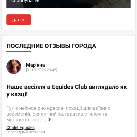
спробувати!
далее
ПОСЛЕДНИЕ ОТЗЫВЫ ГОРОДА
Мар'яна
[31.07.2026 23:45]
Наше весілля в Equides Club виглядало як
у казці!
Тут є неймовірно красиві локаціі для виїзних
церемоній. Бенкетний зал вразив стилем та
місткістю: гості
...
Chalet Equides
Загородный ресторан