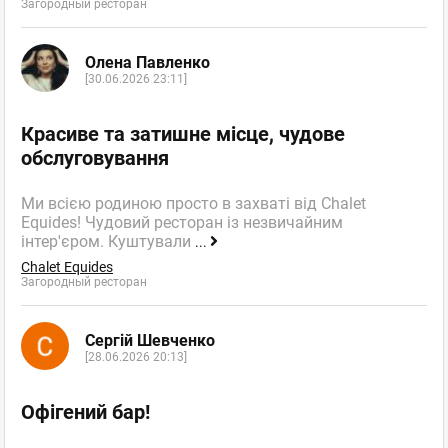
Загородный ресторан
Олена Павленко
[30.06.2026 23:11]
Красиве та затишне місце, чудове
обслуговування
Ми всією родиною просто в захваті від Chalet
Equides! Чудовий ресторан із незвичайним
інтер'єром. Куштували
...
Chalet Equides
Загородный ресторан
Сергій Шевченко
[28.06.2026 20:13]
Офігений бар!