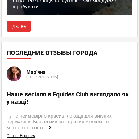
"Сажа. Ресторація на вугіллі": Рекомендуємо
спробувати!
далее
ПОСЛЕДНИЕ ОТЗЫВЫ ГОРОДА
Мар'яна
[31.07.2026 23:45]
Наше весілля в Equides Club виглядало як
у казці!
Тут є неймовірно красиві локаціі для виїзних
церемоній. Бенкетний зал вразив стилем та
місткістю: гості
...
Chalet Equides