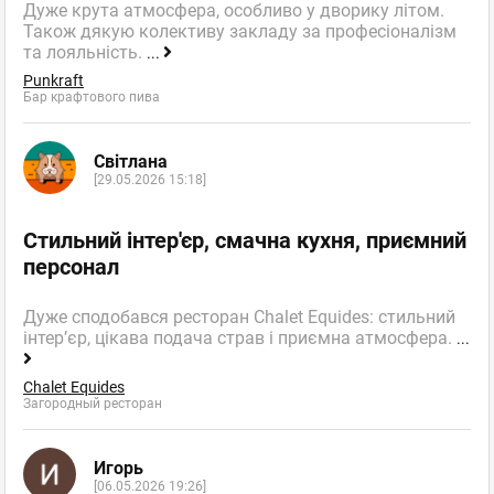
Дуже крута атмосфера, особливо у дворику літом.
Також дякую колективу закладу за професіоналізм
та лояльність.
...
Punkraft
Бар крафтового пива
Світлана
[29.05.2026 15:18]
Стильний інтер'єр, смачна кухня, приємний
персонал
Дуже сподобався ресторан Chalet Equides: стильний
інтер’єр, цікава подача страв і приємна атмосфера.
...
Chalet Equides
Загородный ресторан
Игорь
[06.05.2026 19:26]