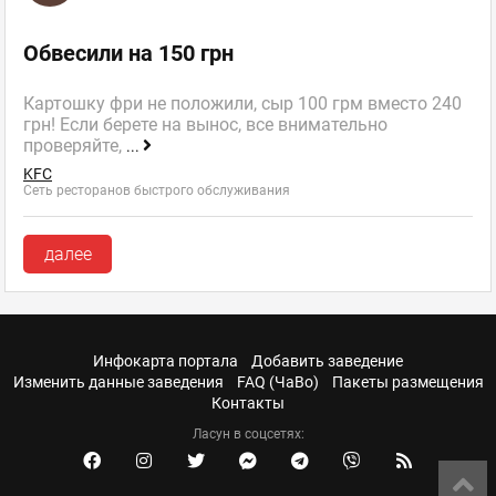
Обвесили на 150 грн
Картошку фри не положили, сыр 100 грм вместо 240
грн! Если берете на вынос, все внимательно
проверяйте,
...
KFC
Сеть ресторанов быстрого обслуживания
далее
Инфокарта портала
Добавить заведение
Изменить данные заведения
FAQ (ЧаВо)
Пакеты размещения
Контакты
Ласун в соцсетях: