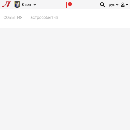
Киев
рус
СОБЫТИЯ
Гастрособытия