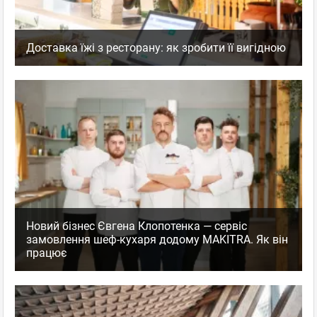
Доставка їжі з ресторану: як зробити її вигідною
Новий бізнес Євгена Клопотенка — сервіс
замовлення шеф-кухаря додому MAKITRA. Як він
працює