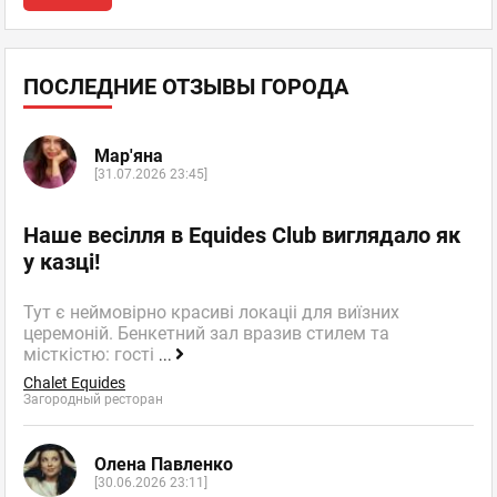
ПОСЛЕДНИЕ ОТЗЫВЫ ГОРОДА
Мар'яна
[31.07.2026 23:45]
Наше весілля в Equides Club виглядало як
у казці!
Тут є неймовірно красиві локаціі для виїзних
церемоній. Бенкетний зал вразив стилем та
місткістю: гості
...
Chalet Equides
Загородный ресторан
Олена Павленко
[30.06.2026 23:11]