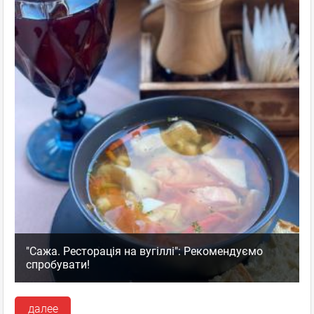
"Сажа. Ресторація на вугіллі": Рекомендуємо
спробувати!
далее