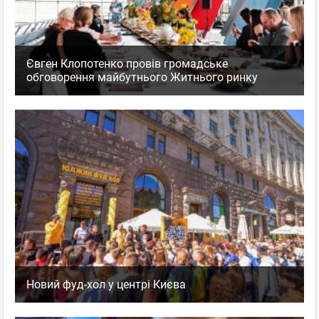
Євген Клопотенко провів громадське
обговорення майбутнього Житнього ринку
Новий фуд-хол у центрі Києва