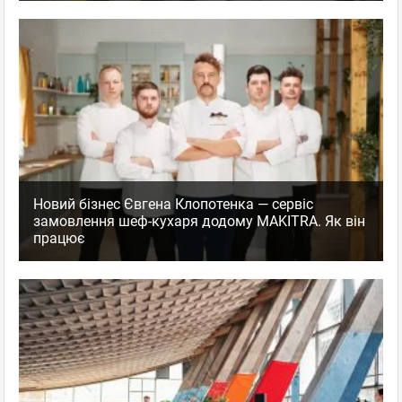
Новий бізнес Євгена Клопотенка — сервіс
замовлення шеф-кухаря додому MAKITRA. Як він
працює