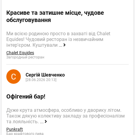
Красиве та затишне місце, чудове
обслуговування
Ми всією родиною просто в захваті від Chalet
Equides! Чудовий ресторан із незвичайним
інтер'єром. Куштували
...
Chalet Equides
Загородный ресторан
Сергій Шевченко
[28.06.2026 20:13]
Офігений бар!
Дуже крута атмосфера, особливо у дворику літом.
Також дякую колективу закладу за професіоналізм
та лояльність.
...
Punkraft
Бар крафтового пива