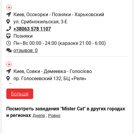
Киев
, Осокорки - Позняки - Харьковский
ул. Срибнокильская, 3-Е
+38063 578 1107
Позняки
Пн–Вс 00:00 - 24:00 (караоке 21:00 - 6:00)
отзывов: 0
Киев
, Совки - Демеевка - Голосієво
пр. Голосеевский 132, БЦ «Реле»
+38063 234 2270
Выставочный центр
Больше
Пн–Вс 00:00 - 24:00 (караоке 21:00 - 6:00)
отзывов: 0
Посмотреть заведения "Mister Cat" в других городах
и регионах
:
Днепр
,
Ровно
Киев
, Антоновича - Б.Васильковская