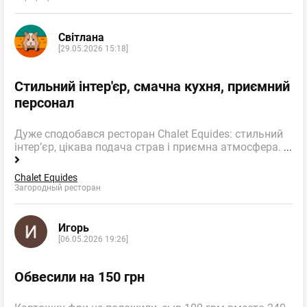
Світлана
[29.05.2026 15:18]
Стильний інтер'єр, смачна кухня, приємний
персонал
Дуже сподобався ресторан Chalet Equides: стильний
інтер’єр, цікава подача страв і приємна атмосфера.
...
Chalet Equides
Загородный ресторан
Игорь
[06.05.2026 19:26]
Обвесили на 150 грн