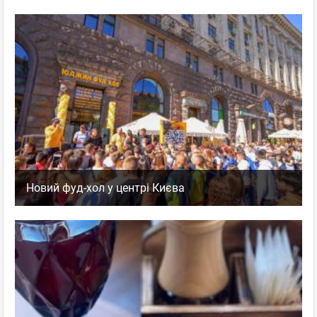
Новий фуд-хол у центрі Києва