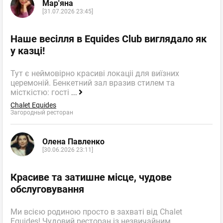
Мар'яна
[31.07.2026 23:45]
Наше весілля в Equides Club виглядало як
у казці!
Тут є неймовірно красиві локаціі для виїзних
церемоній. Бенкетний зал вразив стилем та
місткістю: гості
...
Chalet Equides
Загородный ресторан
Олена Павленко
[30.06.2026 23:11]
Красиве та затишне місце, чудове
обслуговування
Ми всією родиною просто в захваті від Chalet
Equides! Чудовий ресторан із незвичайним