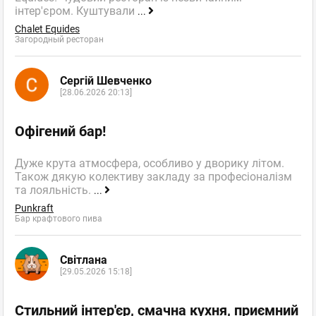
інтер'єром. Куштували
...
Chalet Equides
Загородный ресторан
Сергій Шевченко
[28.06.2026 20:13]
Офігений бар!
Дуже крута атмосфера, особливо у дворику літом.
Також дякую колективу закладу за професіоналізм
та лояльність.
...
Punkraft
Бар крафтового пива
Світлана
[29.05.2026 15:18]
Стильний інтер'єр, смачна кухня, приємний