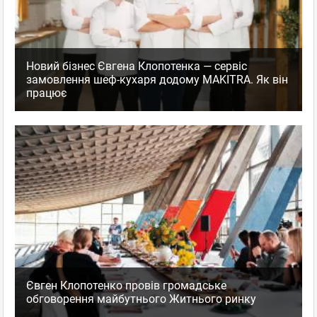
Новий бізнес Євгена Клопотенка — сервіс
замовлення шеф-кухаря додому MAKITRA. Як він
працює
Євген Клопотенко провів громадське
обговорення майбутнього Житнього ринку