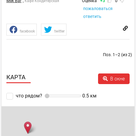
Milk Bar
,
Оценка
+3
0
Кафе Кондитерская
пожаловаться
ответить
facebook
twitter
Поз. 1–2 (из 2)
КАРТА
В окне
что рядом?
0.5
км