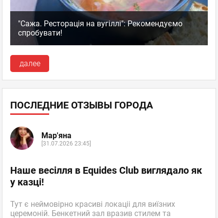
"Сажа. Ресторація на вугіллі": Рекомендуємо
спробувати!
далее
ПОСЛЕДНИЕ ОТЗЫВЫ ГОРОДА
Мар'яна
[31.07.2026 23:45]
Наше весілля в Equides Club виглядало як
у казці!
Тут є неймовірно красиві локаціі для виїзних
церемоній. Бенкетний зал вразив стилем та