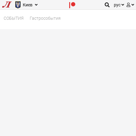
Киев
рус
СОБЫТИЯ
Гастрособытия