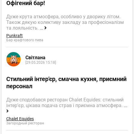
Офігений бар!
Дуже крута атмосфера, особливо у дворику літом.
Також дякую колективу закладу за професіоналізм
та лояльність.
...
Punkraft
Бар крафтового пива
Світлана
[29.05.2026 15:18]
Стильний інтер'єр, смачна кухня, приємний
персонал
Дуже сподобався ресторан Chalet Equides: стильний
інтер’єр, цікава подача страв і приємна атмосфера.
...
Chalet Equides
Загородный ресторан