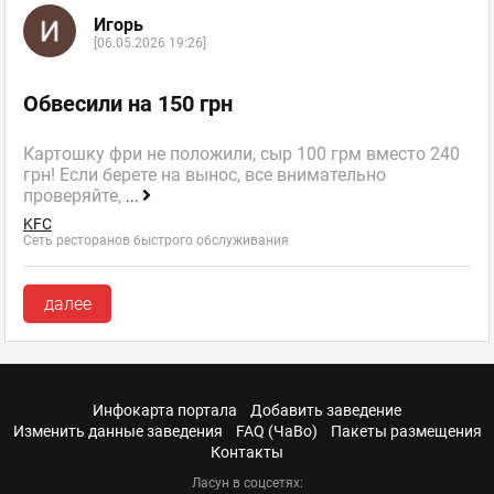
Игорь
[06.05.2026 19:26]
Обвесили на 150 грн
Картошку фри не положили, сыр 100 грм вместо 240
грн! Если берете на вынос, все внимательно
проверяйте,
...
KFC
Сеть ресторанов быстрого обслуживания
далее
Инфокарта портала
Добавить заведение
Изменить данные заведения
FAQ (ЧаВо)
Пакеты размещения
Контакты
Ласун в соцсетях: