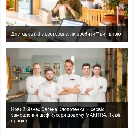
Доставка їжі з ресторану: як зробити її вигідною
Новий бізнес Євгена Клопотенка — сервіс
замовлення шеф-кухаря додому MAKITRA. Як він
працює