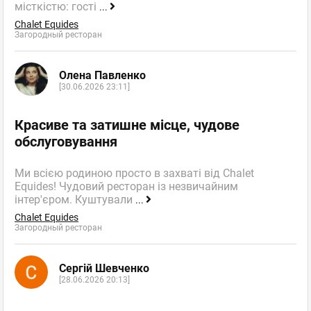
місткістю: гості
...
Chalet Equides
Загородный ресторан
Олена Павленко
[30.06.2026 23:11]
Красиве та затишне місце, чудове
обслуговування
Ми всією родиною просто в захваті від Chalet
Equides! Чудовий ресторан із незвичайним
інтер'єром. Куштували
...
Chalet Equides
Загородный ресторан
Сергій Шевченко
[28.06.2026 20:13]