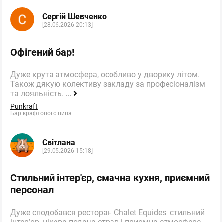
Сергій Шевченко
[28.06.2026 20:13]
Офігений бар!
Дуже крута атмосфера, особливо у дворику літом.
Також дякую колективу закладу за професіоналізм
та лояльність.
...
Punkraft
Бар крафтового пива
Світлана
[29.05.2026 15:18]
Стильний інтер'єр, смачна кухня, приємний
персонал
Дуже сподобався ресторан Chalet Equides: стильний
інтер’єр, цікава подача страв і приємна атмосфера.
...