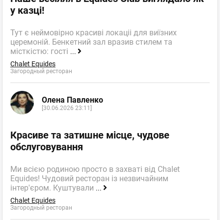
у казці!
Тут є неймовірно красиві локаціі для виїзних
церемоній. Бенкетний зал вразив стилем та
місткістю: гості
...
Chalet Equides
Загородный ресторан
Олена Павленко
[30.06.2026 23:11]
Красиве та затишне місце, чудове
обслуговування
Ми всією родиною просто в захваті від Chalet
Equides! Чудовий ресторан із незвичайним
інтер'єром. Куштували
...
Chalet Equides
Загородный ресторан