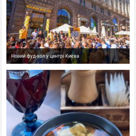
Новий фуд-хол у центрі Києва