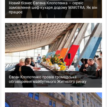
Новий бізнес Євгена Клопотенка — сервіс
замовлення шеф-кухаря додому MAKITRA. Як він
працює
Євген Клопотенко провів громадське
обговорення майбутнього Житнього ринку