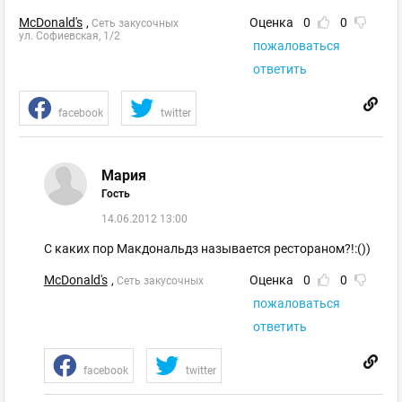
McDonald's
,
Оценка
0
0
Сеть закусочных
ул. Софиевская, 1/2
пожаловаться
ответить
facebook
twitter
Мария
Гость
14.06.2012 13:00
С каких пор Макдональдз называется рестораном?!:())
McDonald's
,
Оценка
0
0
Сеть закусочных
пожаловаться
ответить
facebook
twitter