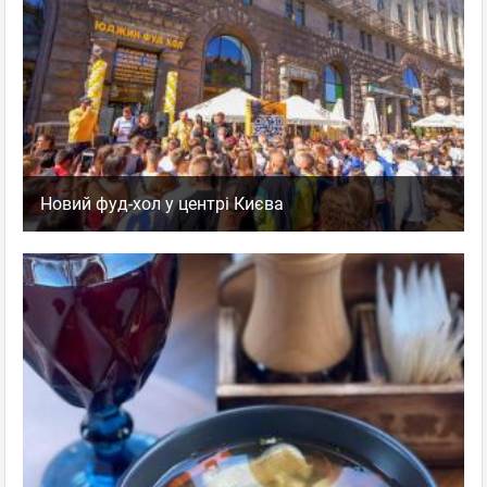
McDonald's
,
Оценка
0
0
Сеть закусочных
пожаловаться
ответить
facebook
twitter
Новий фуд-хол у центрі Києва
Отец Федор
Гость
10.09.2010 13:12
Согласен. Я так думаю они специально WiFi отключают -
как-будто он и есть, но воспользоваться невозможно.
Это не в их интересах чтоб люди сидели за столиками
подолгу. Вобщем такое тайное жлобство...
McDonald's
,
Оценка
0
0
Сеть закусочных
пожаловаться
ответить