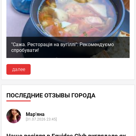
facebook
twitter
Жека
Гость
"Сажа. Ресторація на вугіллі": Рекомендуємо
18.05.2010 21:45
спробувати!
ГМО
далее
Еда там полное га...!!! И затого они все жырние ходят кто ест
в МакДональдсе.
McDonald's
,
Оценка
0
0
Сеть закусочных
ПОСЛЕДНИЕ ОТЗЫВЫ ГОРОДА
пожаловаться
ответить
Мар'яна
[31.07.2026 23:45]
facebook
twitter
Наше весілля в Equides Club виглядало як