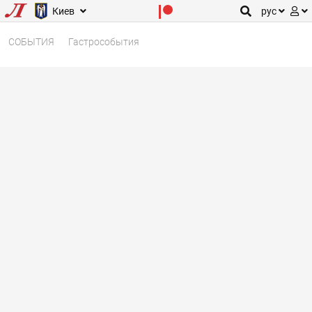
Киев
рус
СОБЫТИЯ
Гастрособытия