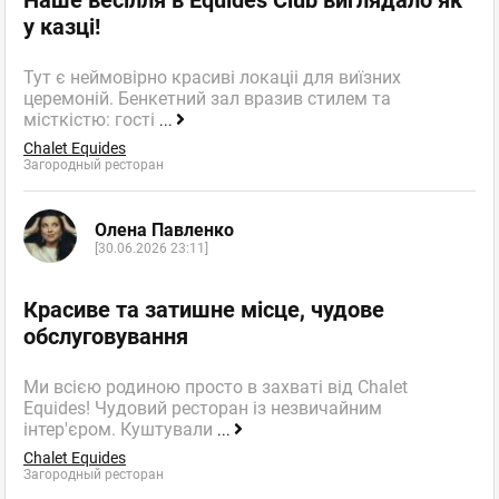
у казці!
Інна
Гость
Тут є неймовірно красиві локаціі для виїзних
церемоній. Бенкетний зал вразив стилем та
16.02.2010 20:31
місткістю: гості
...
Привіт!
Chalet Equides
Загородный ресторан
Привіт!!!!!! Я хочу працювати у вас.
Олена Павленко
McDonald's
,
Оценка
0
0
Сеть закусочных
[30.06.2026 23:11]
пожаловаться
ответить
Красиве та затишне місце, чудове
обслуговування
facebook
twitter
Ми всією родиною просто в захваті від Chalet
Equides! Чудовий ресторан із незвичайним
інтер'єром. Куштували
...
Татьяна
Chalet Equides
Гость
Загородный ресторан