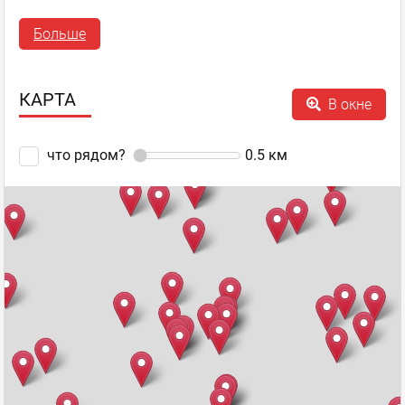
Светлана
Больше
Гость
13.06.2012 11:08
КАРТА
В окне
Уважаемая Людмила. Почему Вы считаете, что когда Вы
зашли в Макдональдз все должны были уступать Вам
место? думаю, что ребята, которые сидели с
что рядом?
0.5
км
компьютерами просто подшутили над Вами сказав, что
они оплатили стол. Они могли есть до Вашего прихода, и
нигде
...
Показать полностью...
McDonald's
,
Оценка
+1
0
Сеть закусочных
пожаловаться
ответить
facebook
twitter
slavon