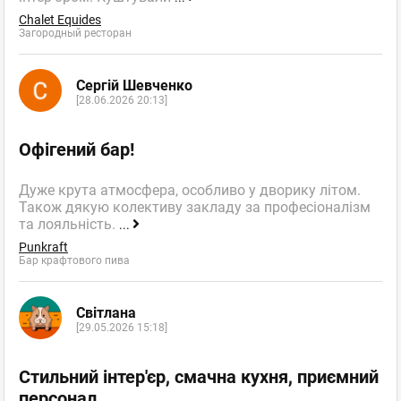
Chalet Equides
Загородный ресторан
Сергій Шевченко
[28.06.2026 20:13]
Офігений бар!
Дуже крута атмосфера, особливо у дворику літом.
Також дякую колективу закладу за професіоналізм
та лояльність.
...
Punkraft
Бар крафтового пива
Світлана
[29.05.2026 15:18]
Стильний інтер'єр, смачна кухня, приємний
персонал