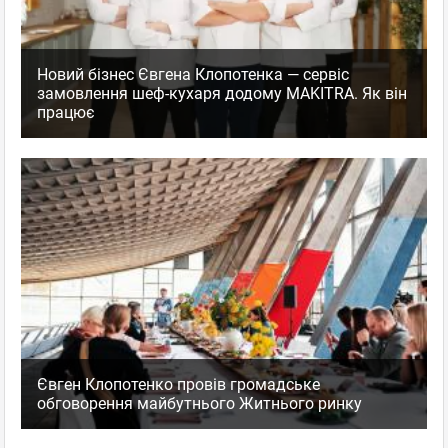
Новий бізнес Євгена Клопотенка — сервіс
замовлення шеф-кухаря додому MAKITRA. Як він
працює
Євген Клопотенко провів громадське
обговорення майбутнього Житнього ринку