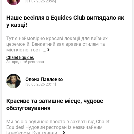
[31.07.2026 23:45]
Наше весілля в Equides Club виглядало як
у казці!
Тут є неймовірно красиві локаціі для виїзних
церемоній. Бенкетний зал вразив стилем та
місткістю: гості
...
Chalet Equides
Загородный ресторан
Олена Павленко
[30.06.2026 23:11]
Красиве та затишне місце, чудове
обслуговування
Ми всією родиною просто в захваті від Chalet
Equides! Чудовий ресторан із незвичайним
інтер'єром. Куштували
...