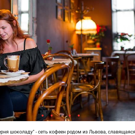
ерня шоколаду" - сеть кофеен родом из Львова, славящаяс