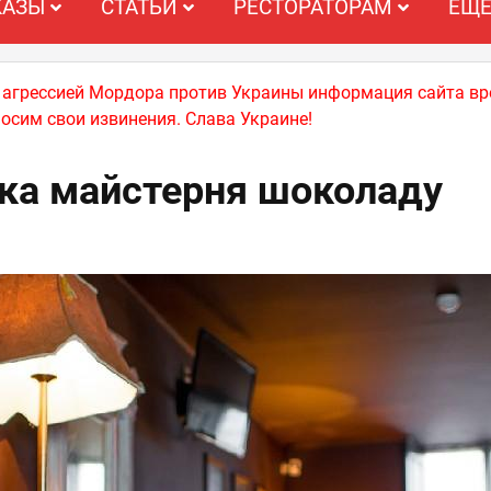
КАЗЫ
СТАТЬИ
РЕСТОРАТОРАМ
ЕЩ
й агрессией Мордора против Украины информация сайта вр
носим свои извинения. Слава Украине!
ка майстерня шоколаду