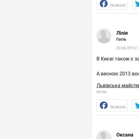
facebook
Лілія
Гость
03.06.2013 1
В Києві також є з
А весною 2013 вон
Львівська майст
бутик
facebook
Оксана