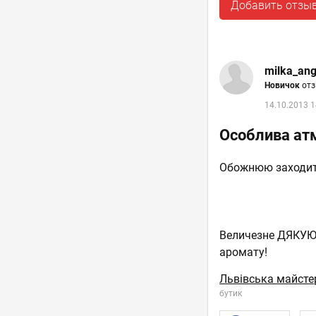
Добавить отзы
milka_ang
Новичок
отз
14.10.2013 1
Особлива ат
Обожнюю заходити
Величезне ДЯКУЮ 
аромату!
Львівська майст
бутик