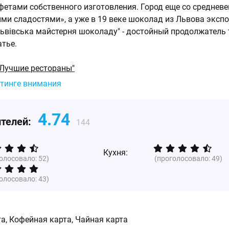
етами собственного изготовления. Город еще со среднев
ми сладостями», а уже в 19 веке шоколад из Львова эксп
"Львівська майстерня шоколаду" - достойный продолжатель
тье.
"Лучшие рестораны"
йтинге внимания
4.74
ителей:
144
Кухня:
голосовало:
52
)
(проголосовало:
49
)
голосовало:
43
)
а, Кофейная карта, Чайная карта