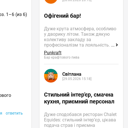
[28.06.2026 20:13]
з. 1–6 (из 6)
Офігений бар!
Дуже крута атмосфера, особливо
у дворику літом. Також дякую
колективу закладу за
професіоналізм та лояльність.
...
Punkraft
Бар крафтового пива
Світлана
[29.05.2026 15:18]
Стильний інтер'єр, смачна
ового
кухня, приємний персонал
я
ответить
Дуже сподобався ресторан Chalet
Equides: стильний інтер’єр, цікава
подача страв і приємна