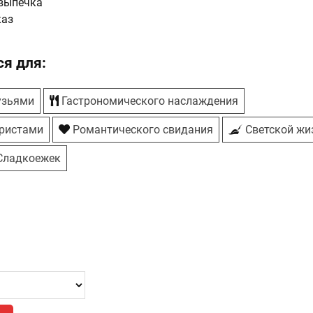
выпечка
каз
я для:
узьями
Гастрономического наслаждения
ристами
Романтического свидания
Светской жи
ладкоежек