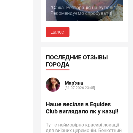
"Сажа. Ресторація на вугіллі":
Рекомендуємо спробувати!
далее
ПОСЛЕДНИЕ ОТЗЫВЫ
ГОРОДА
Мар'яна
[31.07.2026 23:45]
Наше весілля в Equides
Club виглядало як у казці!
Тут є неймовірно красиві локаціі
для виїзних церемоній. Бенкетний