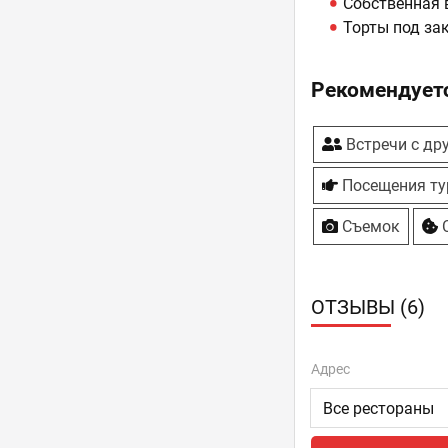
Собственная 
Торты под за
Рекомендуетс
Встречи с др
Посещения ту
Съемок
С
ОТЗЫВЫ (6)
Адрес