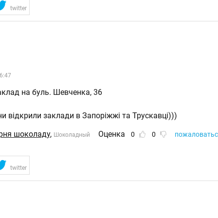
twitter
6:47
аклад на буль. Шевченка, 36
и відкрили заклади в Запоріжжі та Трускавці)))
ерня шоколаду
,
Оценка
0
0
пожаловатьс
Шоколадный
twitter