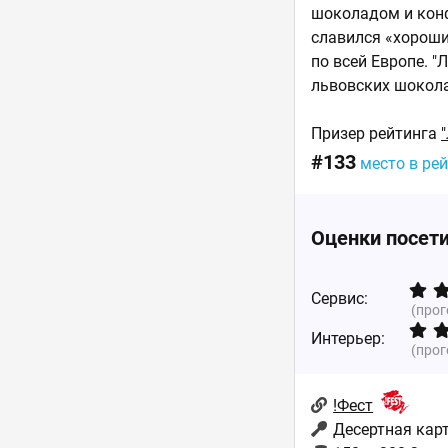
шоколадом и конф
славился «хороши
по всей Европе. 
львовских шокола
Призер рейтинга
#133
место в ре
Оценки посет
Сервис:
(про
Интерьер:
(про
!Фест
Десертная карт