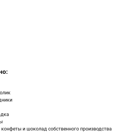
но:
толик
дники
адка
сы
- конфеты и шоколад собственного производства