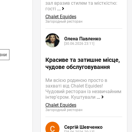
зал вразив стилем та місткістю:
гості
...
Chalet Equides
Загородный ресторан
Олена Павленко
[30.06.2026 23:11]
зни
Красиве та затишне місце,
чудове обслуговування
Ми всією родиною просто в
захваті від Chalet Equides!
Чудовий ресторан із незвичайним
інтер'єром. Куштували
...
Chalet Equides
Загородный ресторан
Сергій Шевченко