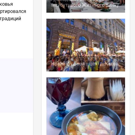
ековья
майбутнього Житнього ринку
ортировался
 традиций
Новий фуд-хол у центрі Києва