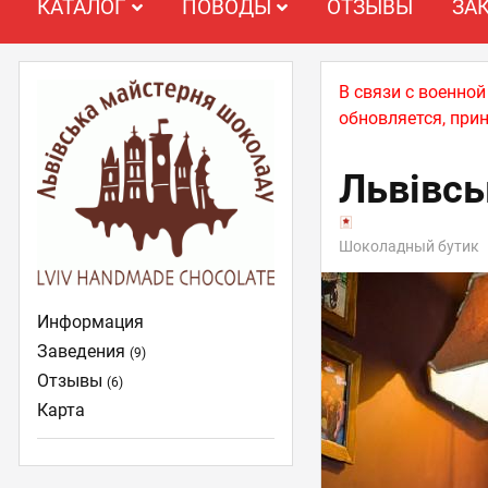
КАТАЛОГ
ПОВОДЫ
ОТЗЫВЫ
ЗА
В связи с военно
обновляется, при
Львівсь
Шоколадный бутик
Информация
Заведения
(9)
Отзывы
(6)
Карта