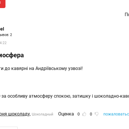
в
По
el
ывов: 2
4:22
мосфера
 до кавярні на Андріївському узвозі!
за особливу атмосферу спокою, затишку і шоколадно-кав
ерня шоколаду
,
Оценка
0
0
пожаловатьс
Шоколадный