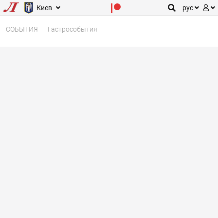
Киев
рус
СОБЫТИЯ
Гастрособытия