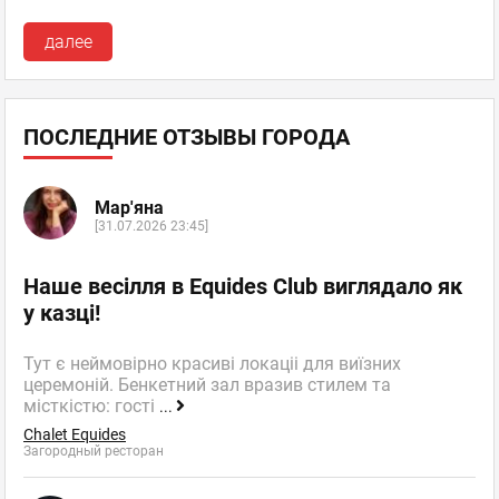
далее
ПОСЛЕДНИЕ ОТЗЫВЫ ГОРОДА
Мар'яна
[31.07.2026 23:45]
Наше весілля в Equides Club виглядало як
у казці!
Тут є неймовірно красиві локаціі для виїзних
церемоній. Бенкетний зал вразив стилем та
місткістю: гості
...
Chalet Equides
Загородный ресторан