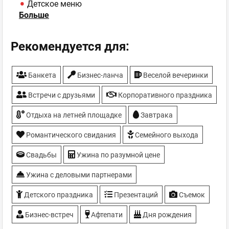
Детское меню
Больше
Еда на вынос
Завтраки
Кальян
Рекомендуется для:
Летняя площадка
Мастер-классы
Банкета
Бизнес-ланча
Веселой вечеринки
Встречи с друзьями
Корпоративного праздника
Отдыха на летней площадке
Завтрака
Романтического свидания
Семейного выхода
Свадьбы
Ужина по разумной цене
Ужина с деловыми партнерами
Детского праздника
Презентаций
Съемок
Бизнес-встреч
Афтепати
Дня рождения