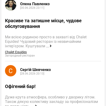
Олена Павленко
[30.06.2026 23:11]
Красиве та затишне місце, чудове
обслуговування
Ми всією родиною просто в захваті від Chalet
Equides! Чудовий ресторан із незвичайним
інтер'єром. Куштували
...
Chalet Equides
Загородный ресторан
Сергій Шевченко
[28.06.2026 20:13]
Офігений бар!
Дуже крута атмосфера, особливо у дворику літом.
Також дякую колективу закладу за професіоналізм