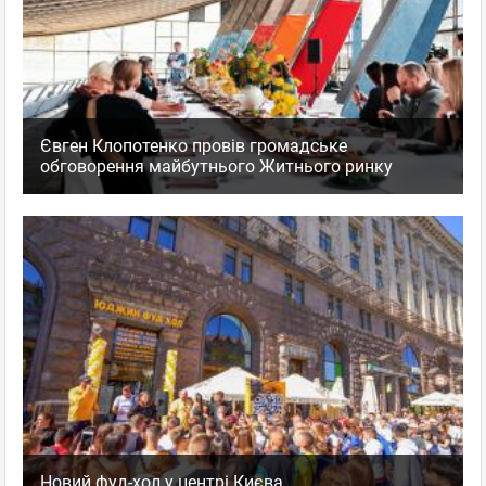
Євген Клопотенко провів громадське
обговорення майбутнього Житнього ринку
Новий фуд-хол у центрі Києва