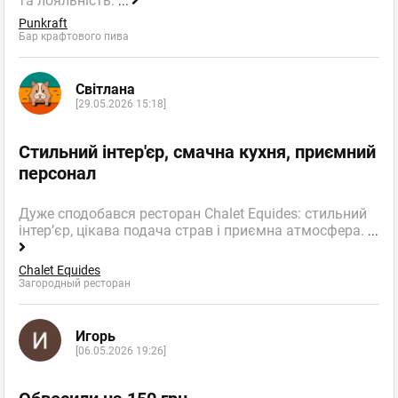
та лояльність.
...
Punkraft
Бар крафтового пива
Світлана
[29.05.2026 15:18]
Стильний інтер'єр, смачна кухня, приємний
персонал
Дуже сподобався ресторан Chalet Equides: стильний
інтер’єр, цікава подача страв і приємна атмосфера.
...
Chalet Equides
Загородный ресторан
Игорь
[06.05.2026 19:26]