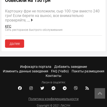
Обвесили на 150 грн
Картошку фри не положили, сыр 100 грм вместо 240
грн! Если берете на вынос, все внимательно
проверяйте,
...
KFC
Сеть ресторанов быстрого обслуживания
далее
Инфокарта портала
Добавить заведение
Изменить данные заведения
FAQ (ЧаВо)
Пакеты размещения
Контакты
Ласун в соцсетях:
Политика конфеденциальности
Copyright © 2021 ЛАСУН