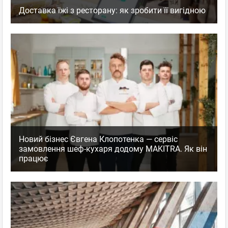
Доставка їжі з ресторану: як зробити її вигідною
Новий бізнес Євгена Клопотенка — сервіс
замовлення шеф-кухаря додому MAKITRA. Як він
працює