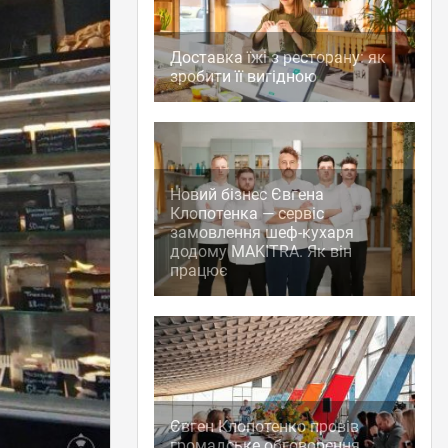
Доставка їжі з ресторану: як
зробити її вигідною
Новий бізнес Євгена
Клопотенка — сервіс
замовлення шеф-кухаря
додому MAKITRA. Як він
працює
Євген Клопотенко провів
громадське обговорення