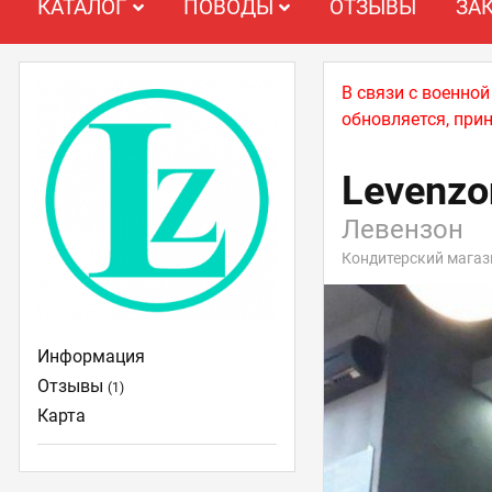
КАТАЛОГ
ПОВОДЫ
ОТЗЫВЫ
ЗА
В связи с военно
обновляется, при
Levenzon
Левензон
Кондитерский магаз
Информация
Отзывы
(1)
Карта