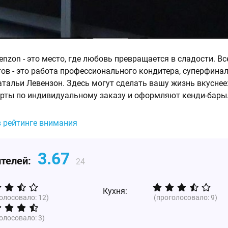
nzon - это место, где любовь превращается в сладости. Вс
тов - это работа профессионального кондитера, суперфина
атальи Левензон. Здесь могут сделать вашу жизнь вкуснее
рты по индивидуальному заказу и оформляют кенди-бары
в рейтинге внимания
3.67
ителей:
24
Кухня:
голосовало:
12
)
(проголосовало:
9
)
голосовало:
3
)