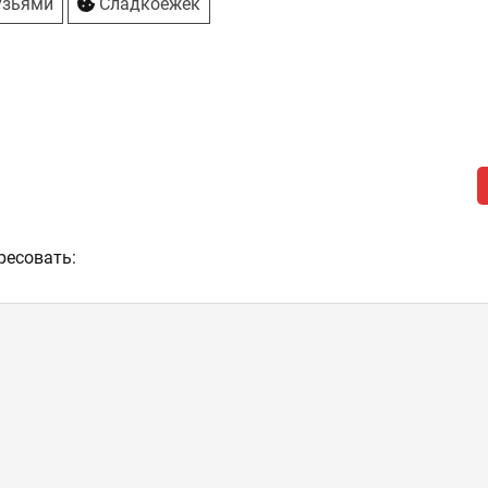
узьями
Сладкоежек
ресовать: