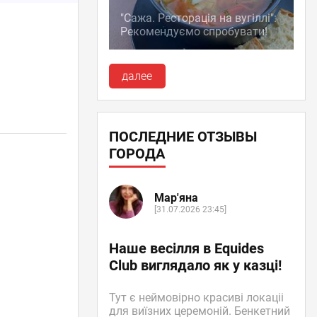
"Сажа. Ресторація на вугіллі":
Рекомендуємо спробувати!
далее
ПОСЛЕДНИЕ ОТЗЫВЫ
ГОРОДА
Мар'яна
[31.07.2026 23:45]
Наше весілля в Equides
Club виглядало як у казці!
Тут є неймовірно красиві локаціі
для виїзних церемоній. Бенкетний