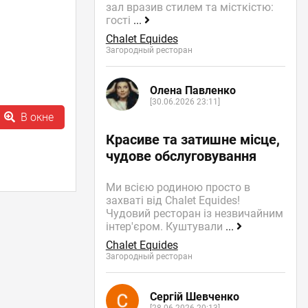
зал вразив стилем та місткістю:
гості
...
Chalet Equides
Загородный ресторан
Олена Павленко
[30.06.2026 23:11]
В окне
Красиве та затишне місце,
чудове обслуговування
Ми всією родиною просто в
захваті від Chalet Equides!
Чудовий ресторан із незвичайним
інтер'єром. Куштували
...
Chalet Equides
Загородный ресторан
Сергій Шевченко