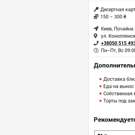
Десертная карт
150 – 300 ₴
Киев
, Почайна
ул. Коноплянск
+38050 515 49
Пн–Пт, Вс 09:00
Дополнитель
Доставка бл
Еда на вынос
Собственная 
Торты под за
Рекомендуетс