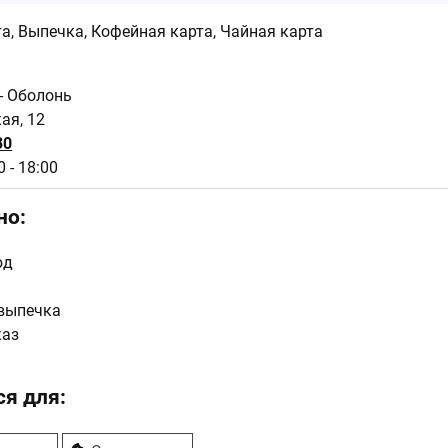
а, Выпечка, Кофейная карта, Чайная карта
 - Оболонь
ая, 12
30
 - 18:00
но:
юд
выпечка
каз
я для: