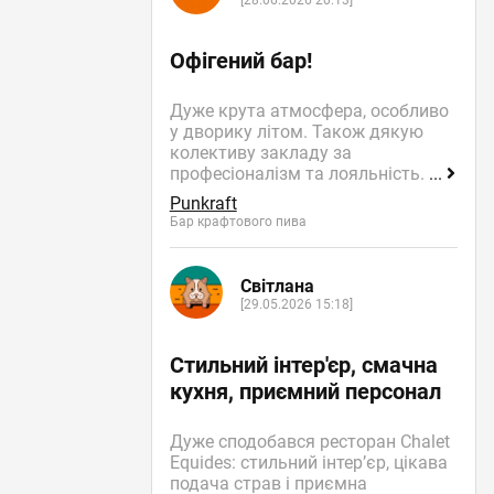
[28.06.2026 20:13]
Офігений бар!
Дуже крута атмосфера, особливо
у дворику літом. Також дякую
колективу закладу за
професіоналізм та лояльність.
...
Punkraft
Бар крафтового пива
Світлана
[29.05.2026 15:18]
Стильний інтер'єр, смачна
кухня, приємний персонал
Дуже сподобався ресторан Chalet
Equides: стильний інтер’єр, цікава
подача страв і приємна