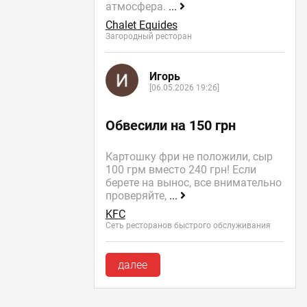
атмосфера.
...
Chalet Equides
Загородный ресторан
Игорь
[06.05.2026 19:26]
Обвесили на 150 грн
Картошку фри не положили, сыр
100 грм вместо 240 грн! Если
берете на вынос, все внимательно
проверяйте,
...
KFC
Сеть ресторанов быстрого обслуживания
далее