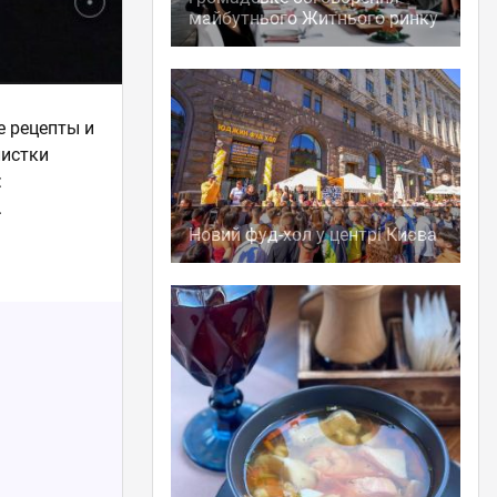
майбутнього Житнього ринку
е рецепты и
листки
:
.
Новий фуд-хол у центрі Києва