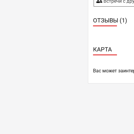
Встречи с др
ОТЗЫВЫ (1)
КАРТА
Ваc может заинте