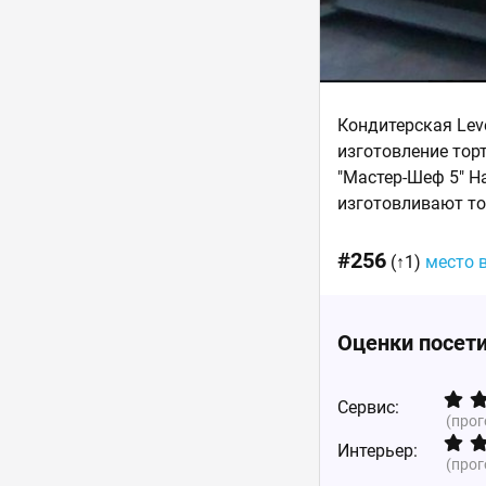
Кондитерская Leve
изготовление тор
"Мастер-Шеф 5" Н
изготовливают то
#256
(↑1)
место 
Оценки посет
Сервис:
(про
Интерьер:
(про