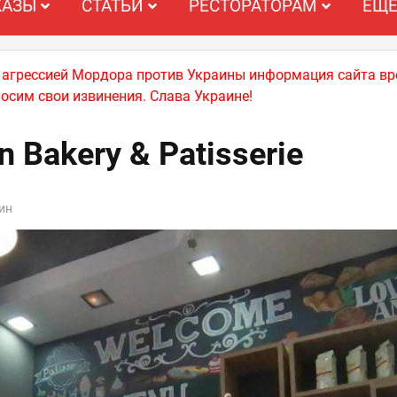
КАЗЫ
СТАТЬИ
РЕСТОРАТОРАМ
ЕЩ
й агрессией Мордора против Украины информация сайта вр
носим свои извинения. Слава Украине!
 Bakery & Patisserie
ин