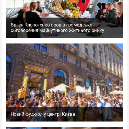
Євген Клопотенко провів громадське
обговорення майбутнього Житнього ринку
Новий фуд-хол у центрі Києва