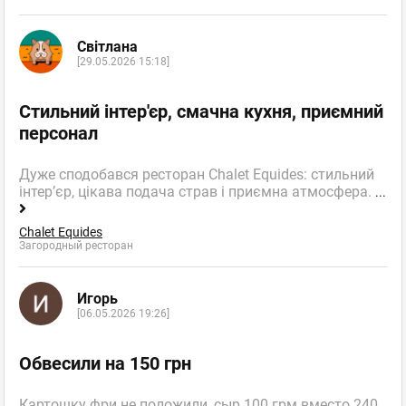
Світлана
[29.05.2026 15:18]
Стильний інтер'єр, смачна кухня, приємний
персонал
Дуже сподобався ресторан Chalet Equides: стильний
інтер’єр, цікава подача страв і приємна атмосфера.
...
Chalet Equides
Загородный ресторан
Игорь
[06.05.2026 19:26]
Обвесили на 150 грн
Картошку фри не положили, сыр 100 грм вместо 240