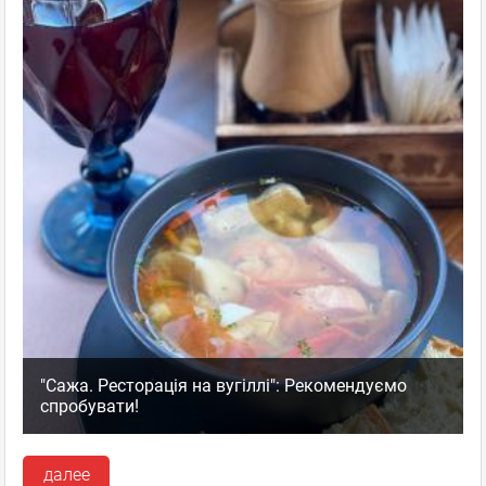
"Сажа. Ресторація на вугіллі": Рекомендуємо
спробувати!
далее