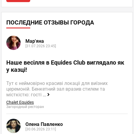
ПОСЛЕДНИЕ ОТЗЫВЫ ГОРОДА
Мар'яна
[31.07.2026 23:45]
Наше весілля в Equides Club виглядало як
у казці!
Тут є неймовірно красиві локаціі для виїзних
церемоній. Бенкетний зал вразив стилем та
місткістю: гості
...
Chalet Equides
Загородный ресторан
Олена Павленко
[30.06.2026 23:11]