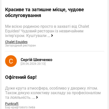
Красиве та затишне місце, чудове
обслуговування
Ми всією родиною просто в захваті від Chalet
Equides! Чудовий ресторан із незвичайним
інтер'єром. Куштували
...
Chalet Equides
Загородный ресторан
Сергій Шевченко
[28.06.2026 20:13]
Офігений бар!
Дуже крута атмосфера, особливо у дворику літом.
Також дякую колективу закладу за професіоналізм
та лояльність.
...
Punkraft
Бар крафтового пива