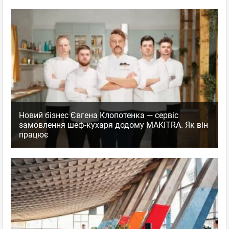
Новий бізнес Євгена Клопотенка — сервіс
замовлення шеф-кухаря додому MAKITRA. Як він
працює