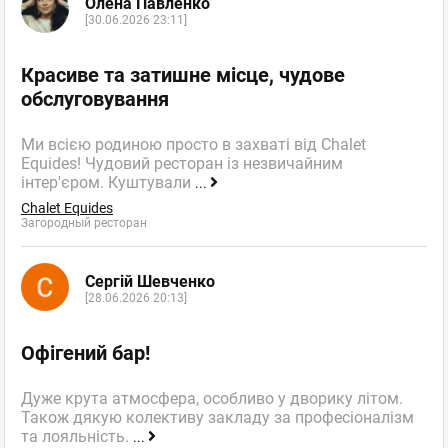
Олена Павленко
[30.06.2026 23:11]
Красиве та затишне місце, чудове
обслуговування
Ми всією родиною просто в захваті від Chalet
Equides! Чудовий ресторан із незвичайним
інтер'єром. Куштували
...
Chalet Equides
Загородный ресторан
Сергій Шевченко
[28.06.2026 20:13]
Офігений бар!
Дуже крута атмосфера, особливо у дворику літом.
Також дякую колективу закладу за професіоналізм
та лояльність.
...