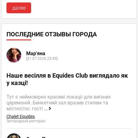
далее
ПОСЛЕДНИЕ ОТЗЫВЫ ГОРОДА
Мар'яна
[31.07.2026 23:45]
Наше весілля в Equides Club виглядало як
у казці!
Тут є неймовірно красиві локаціі для виїзних
церемоній. Бенкетний зал вразив стилем та
місткістю: гості
...
Chalet Equides
Загородный ресторан