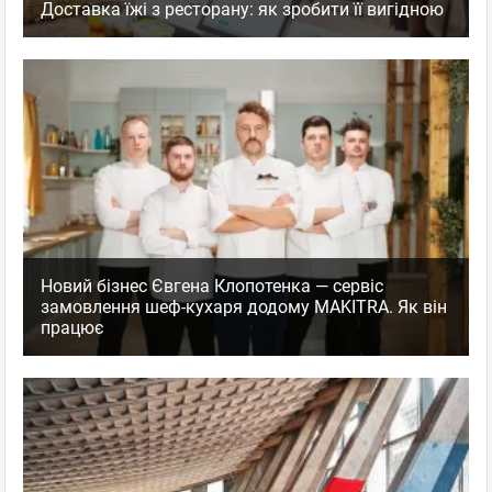
Доставка їжі з ресторану: як зробити її вигідною
Новий бізнес Євгена Клопотенка — сервіс
замовлення шеф-кухаря додому MAKITRA. Як він
працює