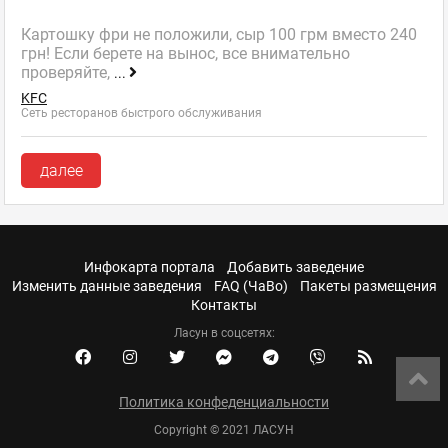
Картошку фри не положили, сыр 100 грм вместо 240
грн! Если берете на вынос, все внимательно
проверяйте,
...
KFC
Сеть ресторанов быстрого обслуживания
далее
Инфокарта портала
Добавить заведение
Изменить данные заведения
FAQ (ЧаВо)
Пакеты размещения
Контакты
Ласун в соцсетях:
Политика конфеденциальности
Copyright © 2021 ЛАСУН