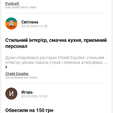
Punkraft
Бар крафтового пива
Світлана
[29.05.2026 15:18]
Стильний інтер'єр, смачна кухня, приємний
персонал
Дуже сподобався ресторан Chalet Equides: стильний
інтер’єр, цікава подача страв і приємна атмосфера.
...
Chalet Equides
Загородный ресторан
Игорь
[06.05.2026 19:26]
Обвесили на 150 грн