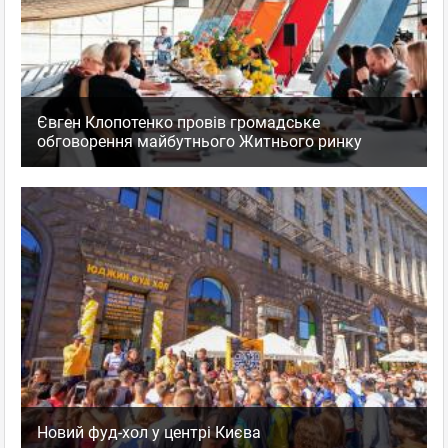
Євген Клопотенко провів громадське
обговорення майбутнього Житнього ринку
Новий фуд-хол у центрі Києва