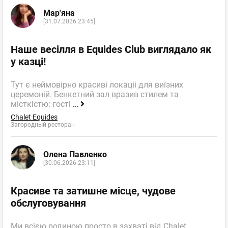
Мар'яна
[31.07.2026 23:45]
Наше весілля в Equides Club виглядало як
у казці!
Тут є неймовірно красиві локаціі для виїзних
церемоній. Бенкетний зал вразив стилем та
місткістю: гості
...
Chalet Equides
Загородный ресторан
Олена Павленко
[30.06.2026 23:11]
Красиве та затишне місце, чудове
обслуговування
Ми всією родиною просто в захваті від Chalet