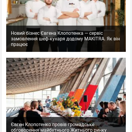
Новий бізнес Євгена Клопотенка — сервіс
замовлення шеф-кухаря додому MAKITRA. Як він
працює
Євген Клопотенко провів громадське
обговорення майбутнього Житнього ринку