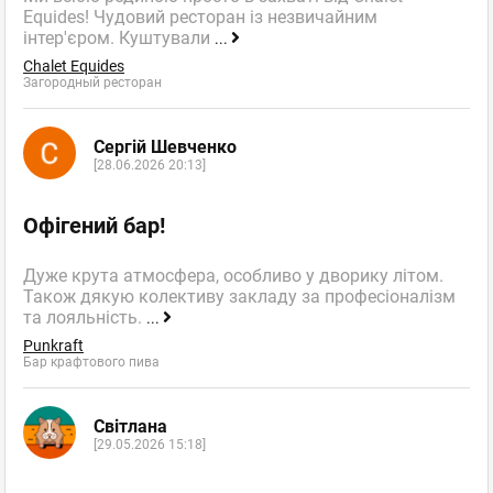
Equides! Чудовий ресторан із незвичайним
інтер'єром. Куштували
...
Chalet Equides
Загородный ресторан
Сергій Шевченко
[28.06.2026 20:13]
Офігений бар!
Дуже крута атмосфера, особливо у дворику літом.
Також дякую колективу закладу за професіоналізм
та лояльність.
...
Punkraft
Бар крафтового пива
Світлана
[29.05.2026 15:18]