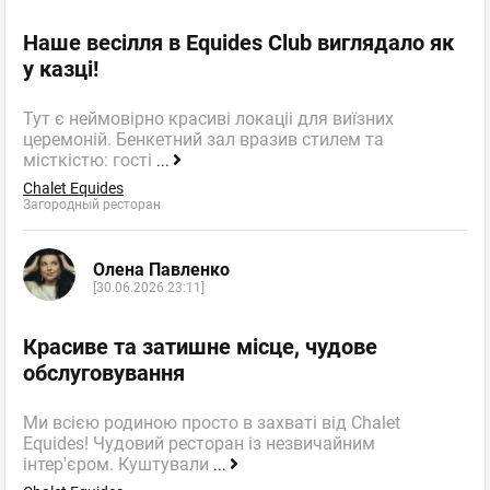
Наше весілля в Equides Club виглядало як
у казці!
Тут є неймовірно красиві локаціі для виїзних
церемоній. Бенкетний зал вразив стилем та
місткістю: гості
...
Chalet Equides
Загородный ресторан
Олена Павленко
[30.06.2026 23:11]
Красиве та затишне місце, чудове
обслуговування
Ми всією родиною просто в захваті від Chalet
Equides! Чудовий ресторан із незвичайним
інтер'єром. Куштували
...