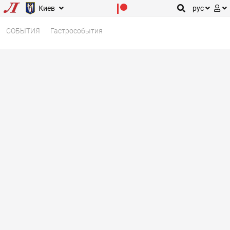
Киев
рус
СОБЫТИЯ
Гастрособытия