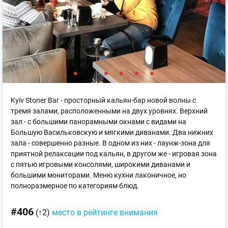
Kyiv Stoner Bar - просторный кальян-бар новой волны с
тремя залами, расположенными на двух уровнях. Верхний
зал - с большими панорамными окнами с видами на
Большую Васильковскую и мягкими диванами. Два нижних
зала - совершенно разные. В одном из них - лаунж-зона для
приятной релаксации под кальян, в другом же - игровая зона
с пятью игровыми консолями, широкими диванами и
большими мониторами. Меню кухни лаконичное, но
полноразмерное по категориям блюд.
#406
(↑2)
место в рейтинге внимания