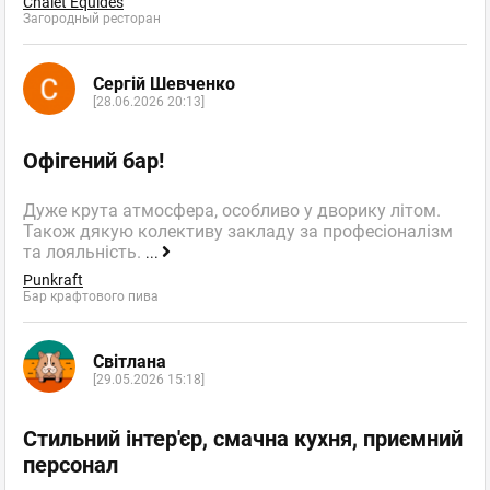
Chalet Equides
Загородный ресторан
Сергій Шевченко
[28.06.2026 20:13]
Офігений бар!
Дуже крута атмосфера, особливо у дворику літом.
Також дякую колективу закладу за професіоналізм
та лояльність.
...
Punkraft
Бар крафтового пива
Світлана
[29.05.2026 15:18]
Стильний інтер'єр, смачна кухня, приємний
персонал