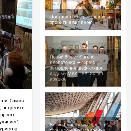
Доставка їжі з ресторану: як
зробити її вигідною
Новий бізнес Євгена
Клопотенка — сервіс
замовлення шеф-кухаря
додому MAKITRA. Як він
працює
кой. Самая
, встретить
 просто
укинист",
Євген Клопотенко провів
уристов.
громадське обговорення