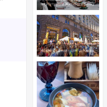
майбутнього Житнього ринку
Новий фуд-хол у центрі Києва