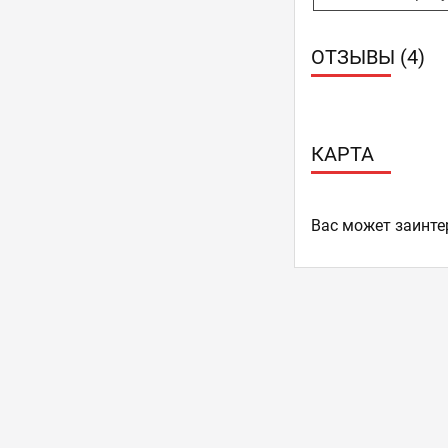
ОТЗЫВЫ (4)
КАРТА
Ваc может заинте