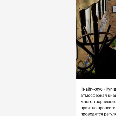
Кнайп-клуб «Купі
атмосферная кнай
много творческих
приятно провести
проводятся регул