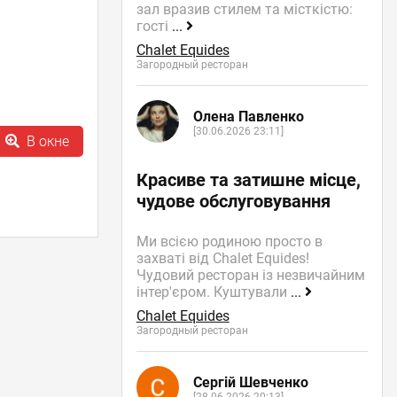
зал вразив стилем та місткістю:
гості
...
Chalet Equides
Загородный ресторан
Олена Павленко
[30.06.2026 23:11]
В окне
Красиве та затишне місце,
чудове обслуговування
Ми всією родиною просто в
захваті від Chalet Equides!
Чудовий ресторан із незвичайним
інтер'єром. Куштували
...
Chalet Equides
Загородный ресторан
Сергій Шевченко