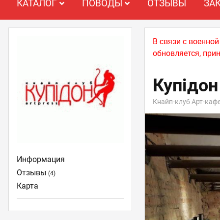
КАТАЛОГ
ПОВОДЫ
ОТЗЫВЫ
ЗА
В связи с военно
обновляется, при
Купідон
Кнайп-клуб Арт-каф
Информация
Отзывы
(4)
Карта