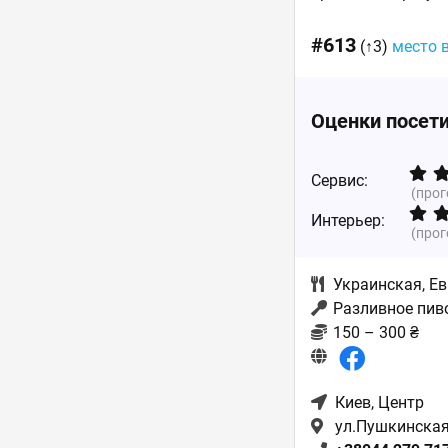
#613
(↑3)
место 
Оценки посет
Сервис:
(про
Интерьер:
(про
Украинская
,
Ев
Разливное пив
150 – 300 ₴
Киев
, Центр
ул.Пушкинская,