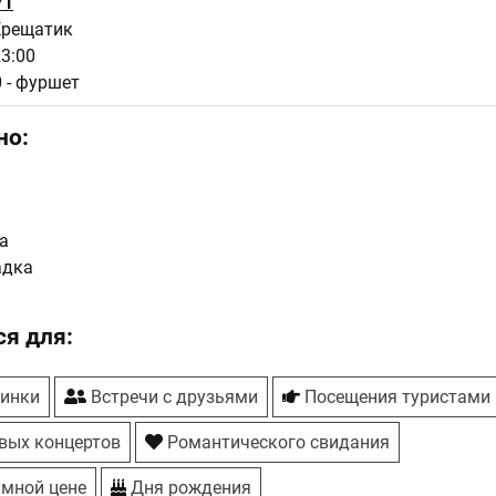
71
Крещатик
23:00
0 - фуршет
но:
а
адка
я для:
ринки
Встречи с друзьями
Посещения туристами
вых концертов
Романтического свидания
умной цене
Дня рождения