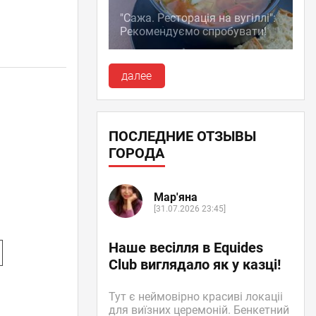
"Сажа. Ресторація на вугіллі":
Рекомендуємо спробувати!
далее
ПОСЛЕДНИЕ ОТЗЫВЫ
ГОРОДА
Мар'яна
[31.07.2026 23:45]
Наше весілля в Equides
Club виглядало як у казці!
Тут є неймовірно красиві локаціі
для виїзних церемоній. Бенкетний