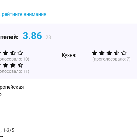
в рейтинге внимания
3.86
ителей:
28
Кухня:
голосовало:
10
)
(проголосовало:
7
)
голосовало:
11
)
ропейская
о
 1-3/5