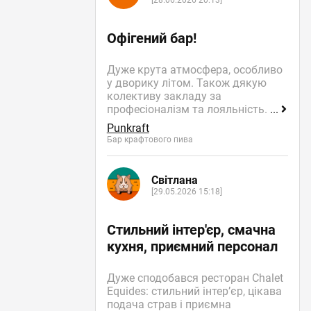
[28.06.2026 20:13]
Офігений бар!
Дуже крута атмосфера, особливо
у дворику літом. Також дякую
колективу закладу за
професіоналізм та лояльність.
...
Punkraft
Бар крафтового пива
Світлана
[29.05.2026 15:18]
Стильний інтер'єр, смачна
кухня, приємний персонал
Дуже сподобався ресторан Chalet
Equides: стильний інтер’єр, цікава
подача страв і приємна