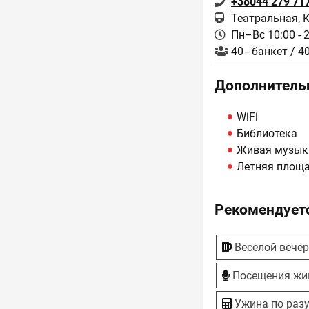
+38044 279 71
Театральная, 
Пн–Вс 10:00 - 
40 - банкет / 4
Дополнитель
WiFi
Библиотека
Живая музык
Летняя площ
Рекомендуетс
Веселой вече
Посещения жи
Ужина по раз