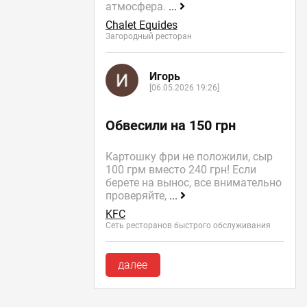
атмосфера.
...
Chalet Equides
Загородный ресторан
Игорь
[06.05.2026 19:26]
Обвесили на 150 грн
Картошку фри не положили, сыр
100 грм вместо 240 грн! Если
берете на вынос, все внимательно
проверяйте,
...
KFC
Сеть ресторанов быстрого обслуживания
далее