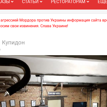
КАЗЫ
СТАТЬИ
РЕСТОРАТОРАМ
ЕЩ
й агрессией Мордора против Украины информация сайта вр
носим свои извинения. Слава Украине!
Купидон
е