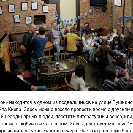
дон» находится в одном из подвальчиков на улице Пушкинс
па Киева. Здесь можно весело провести время с друзьями
 и неординарных людей, посетить литературный вечер, или
 время с любимым человеком. Здесь действует магазин "Б
ярные литературные и кино вечера. Часто играет трио банд