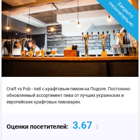
о
З
а
к
р
ы
т
о
о
к
о
н
ч
а
т
е
л
ь
н
Craft vs Pub - паб с крафтовым пивом на Подоле. Постоянно
обновляемый ассортимент пива от лучших украинских и
европейских крафтовых пивоварен.
3.67
Оценки посетителей:
3