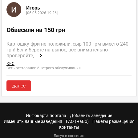
Игорь
[06.05.2026 19:26]
Обвесили на 150 грн
Картошку фри не положили, сыр 100 грм вместо 240
грн! Если берете на вынос, все внимательно
проверяйте,
...
KFC
Сеть ресторанов быстрого обслуживания
далее
Инфокарта портала
Добавить заведение
Изменить данные заведения
FAQ (ЧаВо)
Пакеты размещения
Контакты
Ласун в соцсетях: