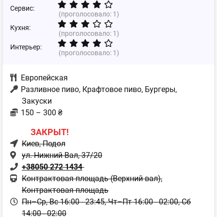
Сервис:
(проголосовало:
1
)
Кухня:
(проголосовало:
1
)
Интерьер:
(проголосовало:
1
)
Европейская
Разливное пиво, Крафтовое пиво, Бургеры,
Закуски
150 – 300 ₴
ЗАКРЫТ!
Киев
, Подол
ул. Нижний Вал, 37/20
+38050 272 1434
Контрактовая площадь (Верхний вал),
Контрактовая площадь
Пн–Ср, Вс 16:00 - 23:45,
Чт–Пт 16:00 - 02:00,
Сб
14:00 - 02:00