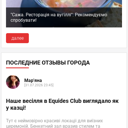
"Сажа. Ресторація на вугіллі": Рекомендуємо
спробувати!
далее
ПОСЛЕДНИЕ ОТЗЫВЫ ГОРОДА
Мар'яна
[31.07.2026 23:45]
Наше весілля в Equides Club виглядало як
у казці!
Тут є неймовірно красиві локаціі для виїзних
церемоній. Бенкетний зал вразив стилем та