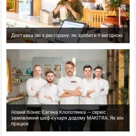
Доставка їжі з ресторану: як зробити її вигідною
Новий бізнес Євгена Клопотенка — сервіс
замовлення шеф-кухаря додому MAKITRA. Як він
працює