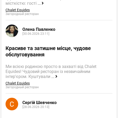
місткістю: гості
...
Chalet Equides
Загородный ресторан
Олена Павленко
[30.06.2026 23:11]
Красиве та затишне місце, чудове
обслуговування
Ми всією родиною просто в захваті від Chalet
Equides! Чудовий ресторан із незвичайним
інтер'єром. Куштували
...
Chalet Equides
Загородный ресторан
Сергій Шевченко
[28.06.2026 20:13]