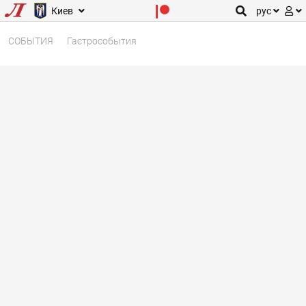
Киев
рус
СОБЫТИЯ
Гастрособытия