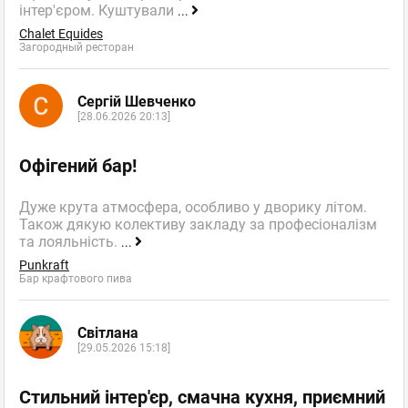
інтер'єром. Куштували
...
Chalet Equides
Загородный ресторан
Сергій Шевченко
[28.06.2026 20:13]
Офігений бар!
Дуже крута атмосфера, особливо у дворику літом.
Також дякую колективу закладу за професіоналізм
та лояльність.
...
Punkraft
Бар крафтового пива
Світлана
[29.05.2026 15:18]
Стильний інтер'єр, смачна кухня, приємний