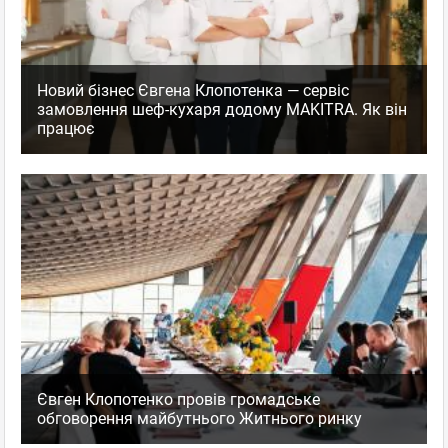
Новий бізнес Євгена Клопотенка — сервіс
замовлення шеф-кухаря додому MAKITRA. Як він
працює
Євген Клопотенко провів громадське
обговорення майбутнього Житнього ринку