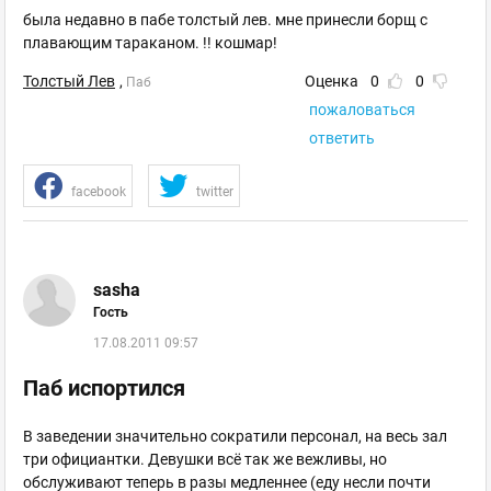
была недавно в пабе толстый лев. мне принесли борщ с
плавающим тараканом. !! кошмар!
Толстый Лев
,
Оценка
0
0
Паб
пожаловаться
ответить
facebook
twitter
sasha
Гость
17.08.2011 09:57
Паб испортился
В заведении значительно сократили персонал, на весь зал
три официантки. Девушки всё так же вежливы, но
обслуживают теперь в разы медленнее (еду несли почти