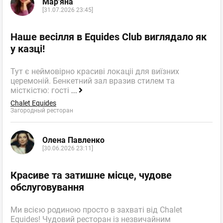
Мар'яна
[31.07.2026 23:45]
Наше весілля в Equides Club виглядало як
у казці!
Тут є неймовірно красиві локаціі для виїзних
церемоній. Бенкетний зал вразив стилем та
місткістю: гості
...
Chalet Equides
Загородный ресторан
Олена Павленко
[30.06.2026 23:11]
Красиве та затишне місце, чудове
обслуговування
Ми всією родиною просто в захваті від Chalet
Equides! Чудовий ресторан із незвичайним