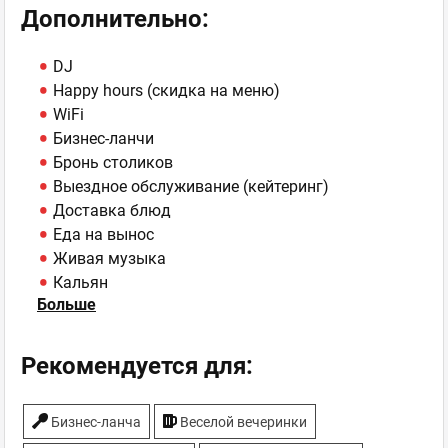
Дополнительно:
DJ
Happy hours (скидка на меню)
WiFi
Бизнес-ланчи
Бронь столиков
Выездное обслуживание (кейтеринг)
Доставка блюд
Еда на вынос
Живая музыка
Кальян
Больше
Мафия (ролевая игра)
Парковка
Спортивные трансляции
Рекомендуется для:
Танцпол
ТВ-плазмы
Бизнес-ланча
Веселой вечеринки