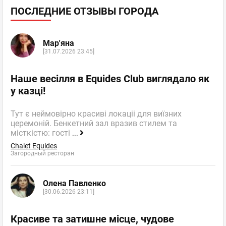
ПОСЛЕДНИЕ ОТЗЫВЫ ГОРОДА
Мар'яна
[31.07.2026 23:45]
Наше весілля в Equides Club виглядало як
у казці!
Тут є неймовірно красиві локаціі для виїзних
церемоній. Бенкетний зал вразив стилем та
місткістю: гості
...
Chalet Equides
Загородный ресторан
Олена Павленко
[30.06.2026 23:11]
Красиве та затишне місце, чудове