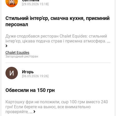
[29.05.2026 15:18]
Стильний інтер'єр, смачна кухня, приємний
персонал
Дуже сподобався ресторан Chalet Equides: стильний
інтер’єр, цікава подача страв і приємна атмосфера.
...
Chalet Equides
Загородный ресторан
Игорь
[06.05.2026 19:26]
Обвесили на 150 грн
Картошку фри не положили, сыр 100 грм вместо 240
грн! Если берете на вынос, все внимательно
проверяйте,
...