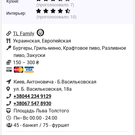
Кухня:
(проголосовало:
7
)
Интерьер:
(проголосовало:
10
)
TL Family
Украинская
,
Европейская
Бургеры, Гриль-меню, Крафтовое пиво, Разливное
пиво, Закуски
150 – 300 ₴
Киев
, Антоновича - Б.Васильковская
ул. Б. Васильковская, 18а
+38044 234 9129
+38067 547 8930
Площадь Льва Толстого
Пн–Вс 00:00 - 24:00
45 - банкет / 75 - фуршет