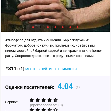
Атмосфера для отдыха и общения. Бар с "клубным"
форматом, добротной кухней, гриль-меню, крафтовым
пивом, достойной барной картой и вечерами в стиле home-
party. Сопровождается все это радушными хозяевами.
#311
(↑1)
место в рейтинге внимания
4.04
Оценки посетителей:
27
Сервис:
(проголосовало:
10
)