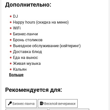
Дополнительно:
DJ
Happy hours (скидка на меню)
WiFi
Бизнес-ланчи
Бронь столиков
Выездное обслуживание (кейтеринг)
Доставка блюд
Еда на вынос
Живая музыка
Кальян
Больше
Мафия (ролевая игра)
Парковка
Спортивные трансляции
Рекомендуется для:
Танцпол
ТВ-плазмы
Бизнес-ланча
Веселой вечеринки