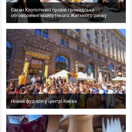
Євген Клопотенко провів громадське
обговорення майбутнього Житнього ринку
Новий фуд-хол у центрі Києва